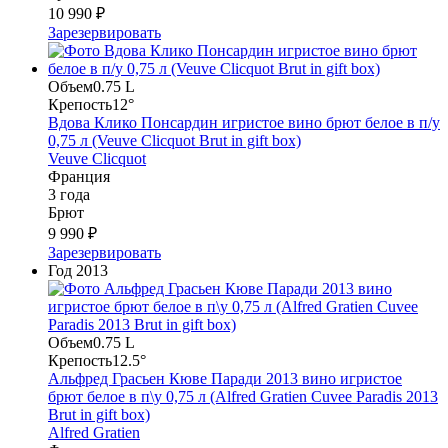
10 990 ₽
Зарезервировать
Объем
0.75 L
Крепость
12°
Вдова Клико Понсардин игристое вино брют белое в п/у
0,75 л (Veuve Clicquot Brut in gift box)
Veuve Clicquot
Франция
3 года
Брют
9 990 ₽
Зарезервировать
Год
2013
Объем
0.75 L
Крепость
12.5°
Альфред Грасьен Кюве Паради 2013 вино игристое
брют белое в п\у 0,75 л (Alfred Gratien Cuvee Paradis 2013
Brut in gift box)
Alfred Gratien