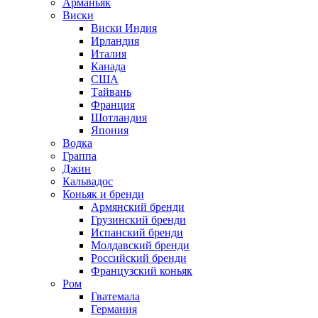
Арманьяк
Виски
Виски Индия
Ирландия
Италия
Канада
США
Тайвань
Франция
Шотландия
Япония
Водка
Граппа
Джин
Кальвадос
Коньяк и бренди
Армянский бренди
Грузинский бренди
Испанский бренди
Молдавский бренди
Российский бренди
Французский коньяк
Ром
Гватемала
Германия