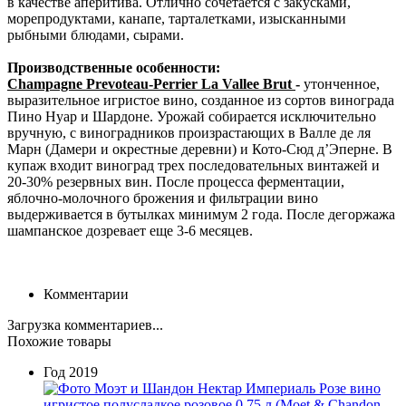
в качестве аперитива. Отлично сочетается с закусками,
морепродуктами, канапе, тарталетками, изысканными
рыбными блюдами, сырами.
Производственные особенности:
Champagne Prevoteau-Perrier La Vallee Brut
-
утонченное,
выразительное игристое вино, созданное из сортов винограда
Пино Нуар и Шардоне. Урожай собирается исключительно
вручную, с виноградников произрастающих в Валле де ля
Марн (Дамери и окрестные деревни) и Кото-Сюд д’Эперне. В
купаж входит виноград трех последовательных винтажей и
20-30% резервных вин. После процесса ферментации,
яблочно-молочного брожения и фильтрации вино
выдерживается в бутылках минимум 2 года. После дегоржажа
шампанское дозревает еще 3-6 месяцев.
Комментарии
Загрузка комментариев...
Похожие товары
Год
2019