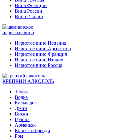
Вина Франции
Вина России
Вина Италии
игристые вина
Игристое вино Испания
Игристое вино Аргентина
Игристое вино Франция
Игристое вино Италия
Игристое вино Россия
КРЕПКИЙ АЛКОГОЛЬ
Текила
Водка
Кальвадос
Джин
Виски
Граппа
Арманьяк
Коньяк и бренди
Ром