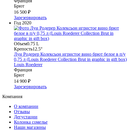
Франция
Брют
16 500 ₽
Зарезервировать
Год
2020
Объем
0.75 L
Крепость
12.5°
Луи Родерер Колексьон игристое вино брют белое в п/у
0,75 л (Louis Roederer Collection Brut in graphic in gift box)
Louis Roederer
Франция
Брют
14 900 ₽
Зарезервировать
Компания
О компании
Отзывы
Дегустации
Колонка сомелье
Наши магазины