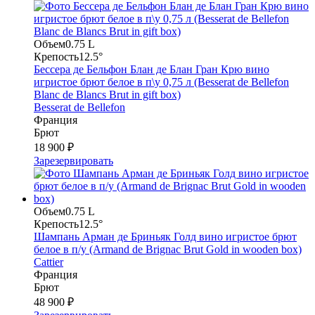
Объем
0.75 L
Крепость
12.5°
Бессера де Бельфон Блан де Блан Гран Крю вино
игристое брют белое в п\у 0,75 л (Besserat de Bellefon
Blanc de Blancs Brut in gift box)
Besserat de Bellefon
Франция
Брют
18 900 ₽
Зарезервировать
Объем
0.75 L
Крепость
12.5°
Шампань Арман де Бриньяк Голд вино игристое брют
белое в п/у (Armand de Brignac Brut Gold in wooden box)
Cattier
Франция
Брют
48 900 ₽