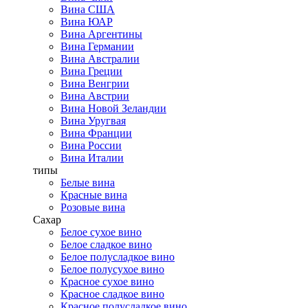
Вина США
Вина ЮАР
Вина Аргентины
Вина Германии
Вина Австралии
Вина Греции
Вина Венгрии
Вина Австрии
Вина Новой Зеландии
Вина Уругвая
Вина Франции
Вина России
Вина Италии
типы
Белые вина
Красные вина
Розовые вина
Сахар
Белое сухое вино
Белое сладкое вино
Белое полусладкое вино
Белое полусухое вино
Красное сухое вино
Красное сладкое вино
Красное полусладкое вино