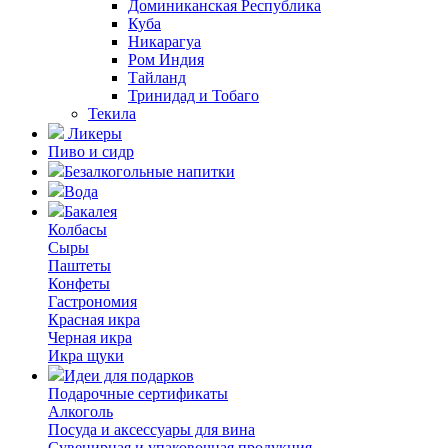
Доминиканская Республика
Куба
Никарагуа
Ром Индия
Тайланд
Тринидад и Тобаго
Текила
Ликеры
Пиво и сидр
Безалкогольные напитки
Вода
Бакалея
Колбасы
Сыры
Паштеты
Конфеты
Гастрономия
Красная икра
Черная икра
Икра щуки
Идеи для подарков
Подарочные сертификаты
Алкоголь
Посуда и аксессуары для вина
Сувенирная и упаковочная продукция