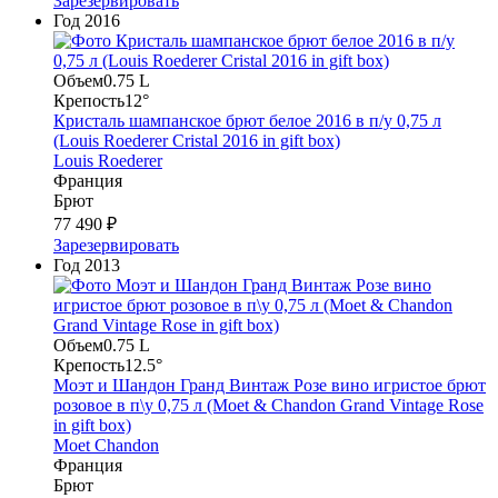
Зарезервировать
Год
2016
Объем
0.75 L
Крепость
12°
Кристаль шампанское брют белое 2016 в п/у 0,75 л
(Louis Roederer Cristal 2016 in gift box)
Louis Roederer
Франция
Брют
77 490 ₽
Зарезервировать
Год
2013
Объем
0.75 L
Крепость
12.5°
Моэт и Шандон Гранд Винтаж Розе вино игристое брют
розовое в п\у 0,75 л (Moet & Chandon Grand Vintage Rose
in gift box)
Moet Chandon
Франция
Брют