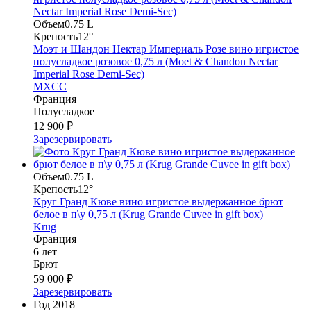
Объем
0.75 L
Крепость
12°
Моэт и Шандон Нектар Империаль Розе вино игристое
полусладкое розовое 0,75 л (Moet & Chandon Nectar
Imperial Rose Demi-Sec)
MXCC
Франция
Полусладкое
12 900 ₽
Зарезервировать
Объем
0.75 L
Крепость
12°
Круг Гранд Кюве вино игристое выдержанное брют
белое в п\у 0,75 л (Krug Grande Cuvee in gift box)
Krug
Франция
6 лет
Брют
59 000 ₽
Зарезервировать
Год
2018