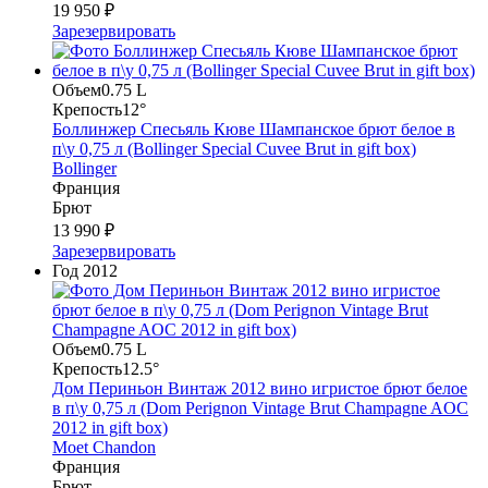
19 950 ₽
Зарезервировать
Объем
0.75 L
Крепость
12°
Боллинжер Спесьяль Кюве Шампанское брют белое в
п\у 0,75 л (Bollinger Special Cuvee Brut in gift box)
Bollinger
Франция
Брют
13 990 ₽
Зарезервировать
Год
2012
Объем
0.75 L
Крепость
12.5°
Дом Периньон Винтаж 2012 вино игристое брют белое
в п\у 0,75 л (Dom Perignon Vintage Brut Сhampagne AOC
2012 in gift box)
Moet Chandon
Франция
Брют