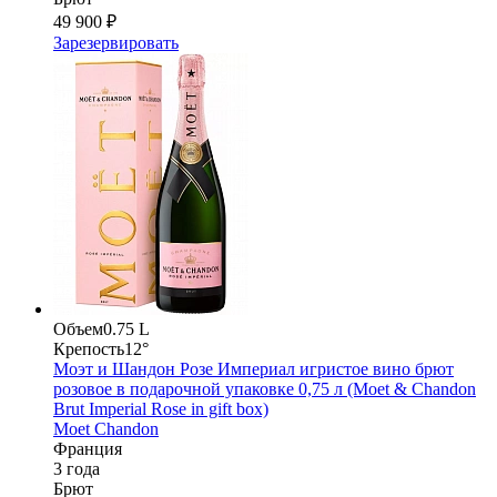
49 900 ₽
Зарезервировать
Объем
0.75 L
Крепость
12°
Моэт и Шандон Розе Империал игристое вино брют
розовое в подарочной упаковке 0,75 л (Moet & Chandon
Brut Imperial Rose in gift box)
Moet Chandon
Франция
3 года
Брют