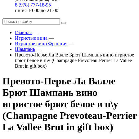
8 (978) 777-18-95
пн-вс 10-00 до 21-00
Главная
—
Игристые вина
—
Игристое вино Франция
—
Шампань
—
Превото-Перье Ла Валле Брют Шампань вино игристое
брют белое в п\у (Champagne Prevoteau-Perrier La Vallee
Brut in gift box)
Превото-Перье Ла Валле
Брют Шампань вино
игристое брют белое в п\у
(Champagne Prevoteau-Perrier
La Vallee Brut in gift box)