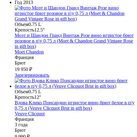
Год
2013
Объем
0.75 L
Крепость
12.5°
Моэт и Шандон Гранд Винтаж Розе вино игристое брют
розовое в п\у 0,75 л (Moet & Chandon Grand Vintage Rose
in gift box)
Moet Chandon
Франция
Брют
19 950 ₽
Зарезервировать
Объем
0.75 L
Крепость
12°
Вдова Клико Понсардин игристое вино брют белое в п/у
0,75 л (Veuve Clicquot Brut in gift box)
Veuve Clicquot
Франция
3 года
Брют
9 990 ₽