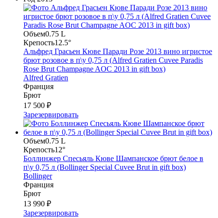
Объем
0.75 L
Крепость
12.5°
Альфред Грасьен Кюве Паради Розе 2013 вино игристое
брют розовое в п\у 0,75 л (Alfred Gratien Cuvee Paradis
Rose Brut Champagne AOC 2013 in gift box)
Alfred Gratien
Франция
Брют
17 500 ₽
Зарезервировать
Объем
0.75 L
Крепость
12°
Боллинжер Спесьяль Кюве Шампанское брют белое в
п\у 0,75 л (Bollinger Special Cuvee Brut in gift box)
Bollinger
Франция
Брют
13 990 ₽
Зарезервировать