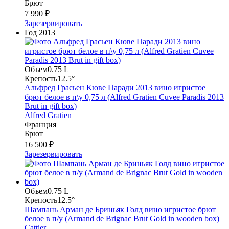
Брют
7 990 ₽
Зарезервировать
Год
2013
Объем
0.75 L
Крепость
12.5°
Альфред Грасьен Кюве Паради 2013 вино игристое
брют белое в п\у 0,75 л (Alfred Gratien Cuvee Paradis 2013
Brut in gift box)
Alfred Gratien
Франция
Брют
16 500 ₽
Зарезервировать
Объем
0.75 L
Крепость
12.5°
Шампань Арман де Бриньяк Голд вино игристое брют
белое в п/у (Armand de Brignac Brut Gold in wooden box)
Cattier