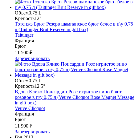
Объем
0.75 L
Крепость
12°
Тэтенжэ Брют Резерв шампанское брют белое в п\у 0,75
л (Taittinger Brut Reserve in gift box)
Taittinger
Франция
Брют
11 500 ₽
Зарезервировать
Объем
0.75 L
Крепость
12.5°
Вдова Клико Понсардин Розе игристое вино брют
розовое в п/у 0,75 л (Veuve Clicquot Rose Magnet Message
in gift box)
Veuve Clicquot
Франция
Брют
11 900 ₽
Зарезервировать
Год
2013