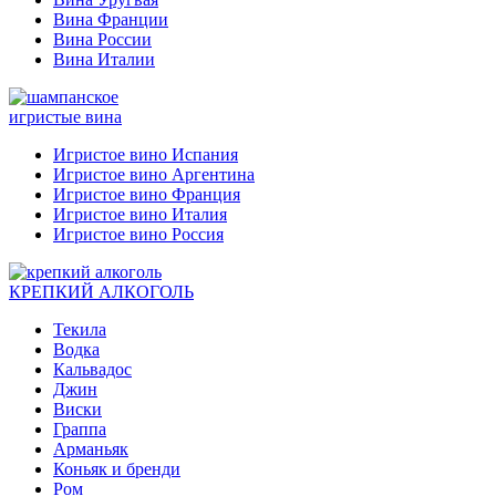
Вина Франции
Вина России
Вина Италии
игристые вина
Игристое вино Испания
Игристое вино Аргентина
Игристое вино Франция
Игристое вино Италия
Игристое вино Россия
КРЕПКИЙ АЛКОГОЛЬ
Текила
Водка
Кальвадос
Джин
Виски
Граппа
Арманьяк
Коньяк и бренди
Ром