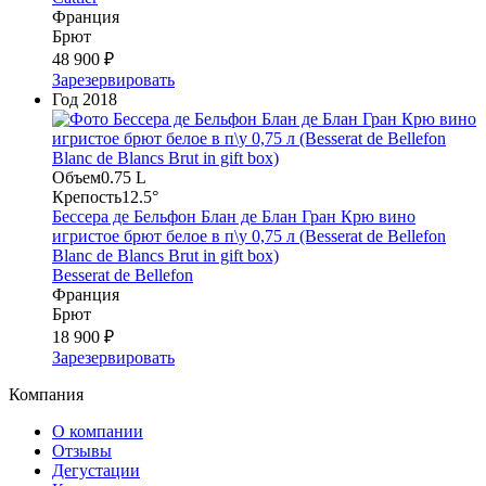
Франция
Брют
48 900 ₽
Зарезервировать
Год
2018
Объем
0.75 L
Крепость
12.5°
Бессера де Бельфон Блан де Блан Гран Крю вино
игристое брют белое в п\у 0,75 л (Besserat de Bellefon
Blanc de Blancs Brut in gift box)
Besserat de Bellefon
Франция
Брют
18 900 ₽
Зарезервировать
Компания
О компании
Отзывы
Дегустации