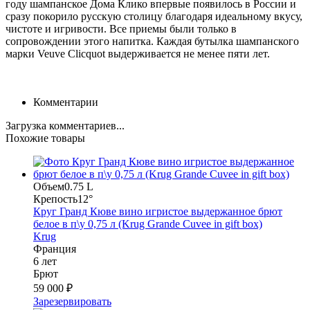
году шампанское Дома Клико впервые появилось в России и
сразу покорило русскую столицу благодаря идеальному вкусу,
чистоте и игривости. Все приемы были только в
сопровождении этого напитка
. Каждая бутылка шампанского
марки Veuve Clicquot выдерживается не менее пяти лет.
Комментарии
Загрузка комментариев...
Похожие товары
Объем
0.75 L
Крепость
12°
Круг Гранд Кюве вино игристое выдержанное брют
белое в п\у 0,75 л (Krug Grande Cuvee in gift box)
Krug
Франция
6 лет
Брют
59 000 ₽
Зарезервировать