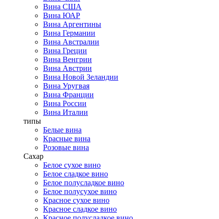
Вина США
Вина ЮАР
Вина Аргентины
Вина Германии
Вина Австралии
Вина Греции
Вина Венгрии
Вина Австрии
Вина Новой Зеландии
Вина Уругвая
Вина Франции
Вина России
Вина Италии
типы
Белые вина
Красные вина
Розовые вина
Сахар
Белое сухое вино
Белое сладкое вино
Белое полусладкое вино
Белое полусухое вино
Красное сухое вино
Красное сладкое вино
Красное полусладкое вино