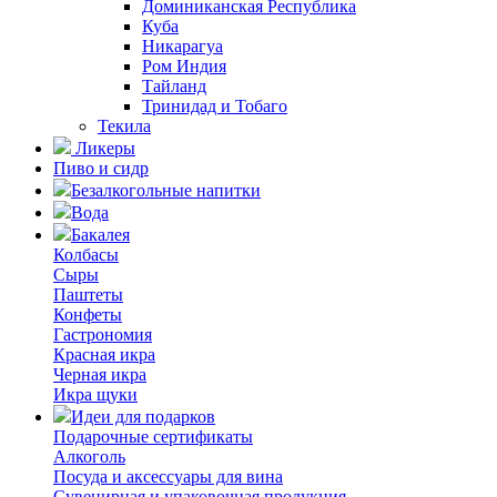
Доминиканская Республика
Куба
Никарагуа
Ром Индия
Тайланд
Тринидад и Тобаго
Текила
Ликеры
Пиво и сидр
Безалкогольные напитки
Вода
Бакалея
Колбасы
Сыры
Паштеты
Конфеты
Гастрономия
Красная икра
Черная икра
Икра щуки
Идеи для подарков
Подарочные сертификаты
Алкоголь
Посуда и аксессуары для вина
Сувенирная и упаковочная продукция