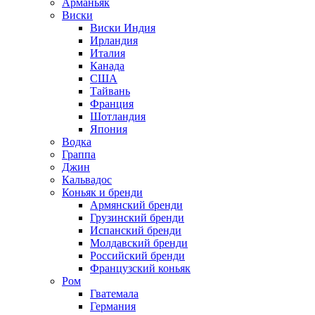
Арманьяк
Виски
Виски Индия
Ирландия
Италия
Канада
США
Тайвань
Франция
Шотландия
Япония
Водка
Граппа
Джин
Кальвадос
Коньяк и бренди
Армянский бренди
Грузинский бренди
Испанский бренди
Молдавский бренди
Российский бренди
Французский коньяк
Ром
Гватемала
Германия