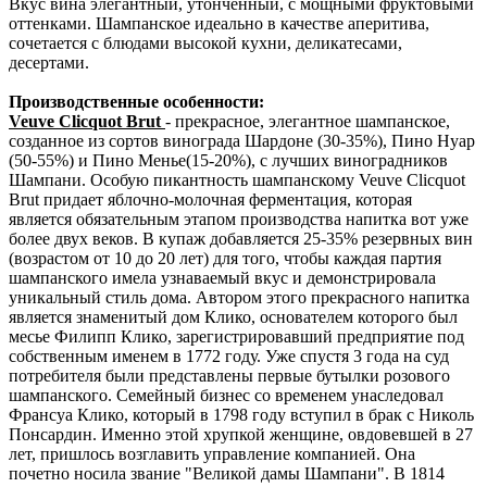
Вкус вина элегантный, утонченный, с мощными фруктовыми
оттенками. Ш
ампанское идеально в качестве аперитива,
сочетается с блюдами высокой кухни, деликатесами,
десертами.
Производственные особенности:
Veuve Clicquot Brut
- прекрасное, элегантное шампанское,
созданное из сортов винограда Шардоне (30-35%), Пино Нуар
(50-55%) и Пино Менье(15-20%), с лучших виноградников
Шампани. Особую пикантность шампанскому Veuve Clicquot
Brut придает яблочно-молочная ферментация, которая
является обязательным этапом производства напитка вот уже
более двух веков. В купаж добавляется 25-35% резервных вин
(возрастом от 10 до 20 лет) для того, чтобы каждая партия
шампанского имела узнаваемый вкус и демонстрировала
уникальный стиль дома. Автором этого прекрасного напитка
является знаменитый дом Клико, о
снователем которого был
месье Филипп Клико, зарегистрировавший предприятие под
собственным именем в 1772 году. Уже спустя 3 года на суд
потребителя были представлены первые бутылки розового
шампанского. Семейный бизнес со временем унаследовал
Франсуа Клико, который в 1798 году вступил в брак с Николь
Понсардин. Именно этой хрупкой женщине, овдовевшей в 27
лет, пришлось возглавить управление компанией. Она
почетно носила звание "Великой дамы Шампани".
В 1814