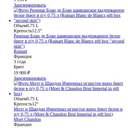
Зарезервировать
Объем
0.75 L
Крепость
12.5°
Рюинар Блан де Блан шампанское выдержанное белое
брют в п\у 0,75 л (Ruinart Blanc de Blancs gift box "second
skin")
Ruinart
Франция
3 года
Брют
19 900 ₽
Зарезервировать
Объем
0.75 L
Крепость
12°
Моэт и Шандон Империал игристое вино брют белое в
п/у 0,75 л (Moet & Chandon Brut Imperial in gift box)
Moet Chandon
Франция