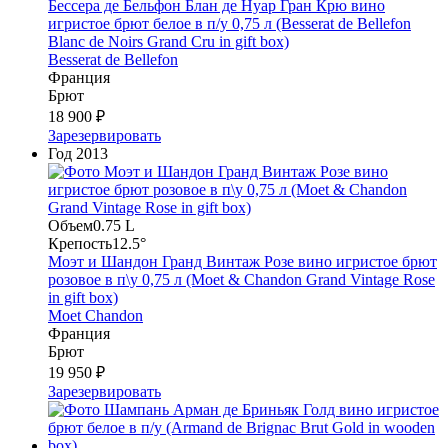
Бессера де Бельфон Блан де Нуар Гран Крю вино
игристое брют белое в п/у 0,75 л (Besserat de Bellefon
Blanc de Noirs Grand Cru in gift box)
Besserat de Bellefon
Франция
Брют
18 900 ₽
Зарезервировать
Год
2013
Объем
0.75 L
Крепость
12.5°
Моэт и Шандон Гранд Винтаж Розе вино игристое брют
розовое в п\у 0,75 л (Moet & Chandon Grand Vintage Rose
in gift box)
Moet Chandon
Франция
Брют
19 950 ₽
Зарезервировать