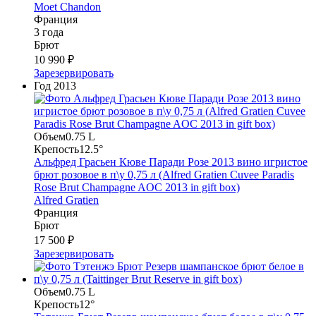
Moet Chandon
Франция
3 года
Брют
10 990 ₽
Зарезервировать
Год
2013
Объем
0.75 L
Крепость
12.5°
Альфред Грасьен Кюве Паради Розе 2013 вино игристое
брют розовое в п\у 0,75 л (Alfred Gratien Cuvee Paradis
Rose Brut Champagne AOC 2013 in gift box)
Alfred Gratien
Франция
Брют
17 500 ₽
Зарезервировать
Объем
0.75 L
Крепость
12°