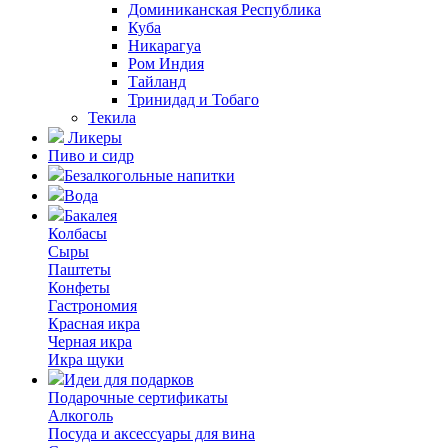
Доминиканская Республика
Куба
Никарагуа
Ром Индия
Тайланд
Тринидад и Тобаго
Текила
Ликеры
Пиво и сидр
Безалкогольные напитки
Вода
Бакалея
Колбасы
Сыры
Паштеты
Конфеты
Гастрономия
Красная икра
Черная икра
Икра щуки
Идеи для подарков
Подарочные сертификаты
Алкоголь
Посуда и аксессуары для вина