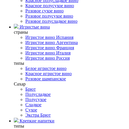
Красное полусладкое вино
Красное полусухое вино
Розовое сухое вино
Розовое полусухое вино
Розовое полусладкое вино
Игристые вина
страны
Игристое вино Испания
Игристое вино Аргентина
Игристое вино Франция
Игристое вино Италия
Игристое вино Россия
типы
Белое игристое вино
Красное игристое вино
Розовое шампанское
Сахар
Брют
Полусладкое
Полусухое
Сладкое
Сухое
Экстра Брют
Крепкие напитки
типы