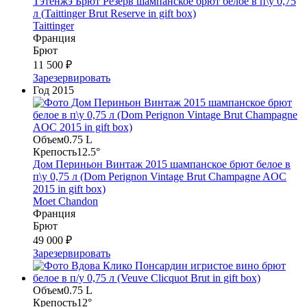
Тэтенжэ Брют Резерв шампанское брют белое в п\у 0,75
л (Taittinger Brut Reserve in gift box)
Taittinger
Франция
Брют
11 500 ₽
Зарезервировать
Год
2015
Объем
0.75 L
Крепость
12.5°
Дом Периньон Винтаж 2015 шампанское брют белое в
п\у 0,75 л (Dom Perignon Vintage Brut Сhampagne AOC
2015 in gift box)
Moet Chandon
Франция
Брют
49 000 ₽
Зарезервировать
Объем
0.75 L
Крепость
12°