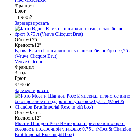
Франция
Брют
11 900 ₽
Зарезервировать
Объем
0.75 L
Крепость
12°
Вдова Клико Понсардин шампанское белое брют 0,75 л
(Veuve Clicquot Brut)
Veuve Clicquot
Франция
3 года
Брют
9 990 ₽
Зарезервировать
Объем
0.75 L
Крепость
12°
Моэт и Шандон Розе Империал игристое вино брют
розовое в подарочной упаковке 0,75 л (Moet & Chandon
Brut Imperial Rose in gift box)