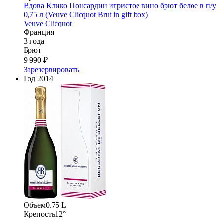
Вдова Клико Понсардин игристое вино брют белое в п/у
0,75 л (Veuve Clicquot Brut in gift box)
Veuve Clicquot
Франция
3 года
Брют
9 990 ₽
Зарезервировать
Год
2014
Объем
0.75 L
Крепость
12°