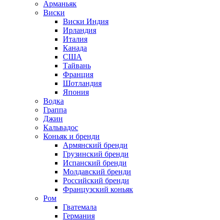
Арманьяк
Виски
Виски Индия
Ирландия
Италия
Канада
США
Тайвань
Франция
Шотландия
Япония
Водка
Граппа
Джин
Кальвадос
Коньяк и бренди
Армянский бренди
Грузинский бренди
Испанский бренди
Молдавский бренди
Российский бренди
Французский коньяк
Ром
Гватемала
Германия