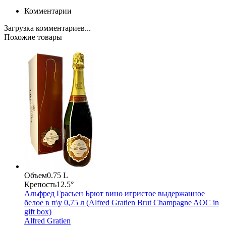
Комментарии
Загрузка комментариев...
Похожие товары
Объем
0.75 L
Крепость
12.5°
Альфред Грасьен Брют вино игристое выдержанное
белое в п\у 0,75 л (Alfred Gratien Brut Champagne AOC in
gift box)
Alfred Gratien