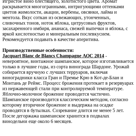
Игристое вино блестящего, золотистого цвета. Аромат
раскрывается многогранными, интригующими оттенками
цветов жимолости, акации, вербены, овсянки, лайма и
ментола. Вкус соткан из освежающих, утонченных,
сливочных тонов, ноток яблока, цитрусовых фруктов,
засахаренного имбиря, ананаса, свежей выпечки и яблока, с
яркой кислотностью и минеральным послевкусием.
Рекомендуется подавать в качестве аперитива.
Производственные особенности:
Jacquart Blanc de Blancs Champagne АОC 2014
-
невероятное, винтажное шампанское, которое изготавливается
только в лучшие годы, из сорта винограда Шардоне. Урожай
собирается вручную с лучших терруаров, включая
виноградники класса Гран и Премье Крю в Кот-де-Блан и
Монтань де Реймс. Процесс брожения протекает в резервуарах
из нержавеющей стали при контролируемой температуре.
Яблочно-молочное брожение проводится частично.
Шампанское производится классическим методом, согласно
которому вторичное брожение и выдержка на осадке
проводятся в бутылках. Созревание длится не менее 5 лет.
После дегоржажа шампанское хранится в подвалах
винодельни еще около 6 месяцев.