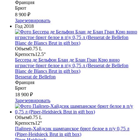
Франция
Брют
8 900 ₽
Зарезервировать
Год
2018
Объем
0.75 L
Крепость
12.5°
Бессера де Бельфон Блан де Блан Гран Крю вино
игристое брют белое в п\у 0,75 л (Besserat de Bellefon
Blanc de Blancs Brut in gift box)
Besserat de Bellefon
Франция
Брют
18 900 ₽
Зарезервировать
Объем
0.75 L
Крепость
12°
Пайпер-Хайдсик шампанское брют белое в п/у 0,75 л
(Piper-Heidsieck Brut in gift box)
Piper-Heidsieck