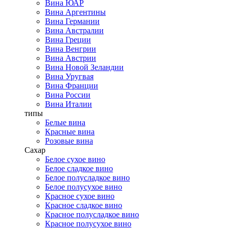
Вина ЮАР
Вина Аргентины
Вина Германии
Вина Австралии
Вина Греции
Вина Венгрии
Вина Австрии
Вина Новой Зеландии
Вина Уругвая
Вина Франции
Вина России
Вина Италии
типы
Белые вина
Красные вина
Розовые вина
Сахар
Белое сухое вино
Белое сладкое вино
Белое полусладкое вино
Белое полусухое вино
Красное сухое вино
Красное сладкое вино
Красное полусладкое вино
Красное полусухое вино