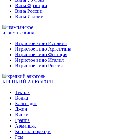
Вина Франции
Вина России
Вина Италии
игристые вина
Игристое вино Испания
Игристое вино Аргентина
Игристое вино Франция
Игристое вино Италия
Игристое вино Россия
КРЕПКИЙ АЛКОГОЛЬ
Текила
Водка
Кальвадос
Джин
Виски
Граппа
Арманьяк
Коньяк и бренди
Ром