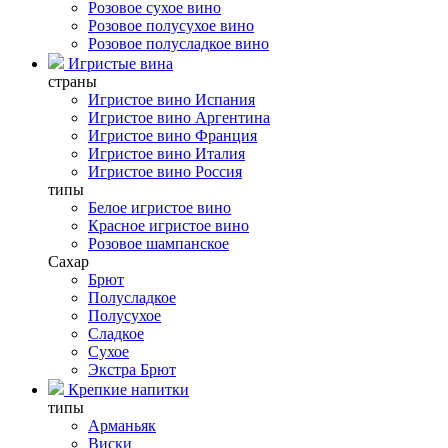
Розовое сухое вино
Розовое полусухое вино
Розовое полусладкое вино
Игристые вина
страны
Игристое вино Испания
Игристое вино Аргентина
Игристое вино Франция
Игристое вино Италия
Игристое вино Россия
типы
Белое игристое вино
Красное игристое вино
Розовое шампанское
Сахар
Брют
Полусладкое
Полусухое
Сладкое
Сухое
Экстра Брют
Крепкие напитки
типы
Арманьяк
Виски