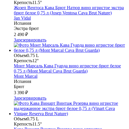
Крепость
11.5°
Жозеп Вентоса Кава Брют Натюр вино игристое экстра
брют белое 0,75 л (Josep Ventosa Cava Brut Nature)
Jan Vidal
Испания
Экстра брют
2 490 ₽
Зарезервировать
Объем
0.75 L
Крепость
12°
Монт Марсаль Кава Гуарда вино игристое брют белое
0,75 л (Mont Marcal Cava Brut Guarda)
Mont Marcal
Испания
Брют
3 390 ₽
Зарезервировать
Объем
0.75 L
Крепость
11.5°