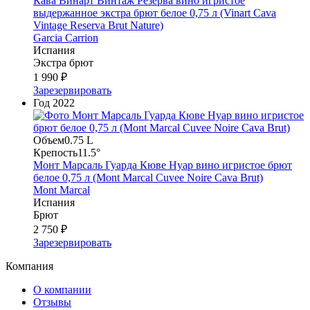
Кава Винарт Винтаж Резерва вино игристое
выдержанное экстра брют белое 0,75 л (Vinart Cava
Vintage Reserva Brut Nature)
Garcia Carrion
Испания
Экстра брют
1 990 ₽
Зарезервировать
Год
2022
Объем
0.75 L
Крепость
11.5°
Монт Марсаль Гуарда Кюве Нуар вино игристое брют
белое 0,75 л (Mont Marcal Cuvee Noire Cava Brut)
Mont Marcal
Испания
Брют
2 750 ₽
Зарезервировать
Компания
О компании
Отзывы