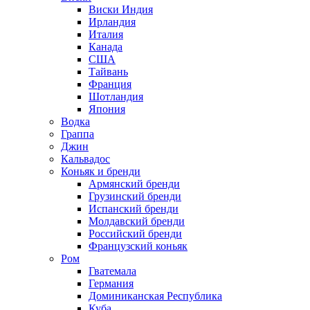
Виски Индия
Ирландия
Италия
Канада
США
Тайвань
Франция
Шотландия
Япония
Водка
Граппа
Джин
Кальвадос
Коньяк и бренди
Армянский бренди
Грузинский бренди
Испанский бренди
Молдавский бренди
Российский бренди
Французский коньяк
Ром
Гватемала
Германия
Доминиканская Республика
Куба