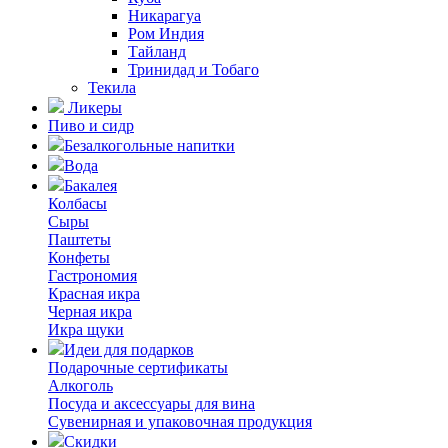
Никарагуа
Ром Индия
Тайланд
Тринидад и Тобаго
Текила
Ликеры
Пиво и сидр
Безалкогольные напитки
Вода
Бакалея
Колбасы
Сыры
Паштеты
Конфеты
Гастрономия
Красная икра
Черная икра
Икра щуки
Идеи для подарков
Подарочные сертификаты
Алкоголь
Посуда и аксессуары для вина
Сувенирная и упаковочная продукция
Скидки