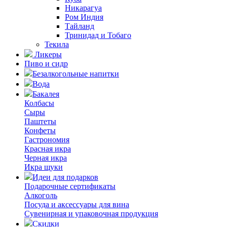
Никарагуа
Ром Индия
Тайланд
Тринидад и Тобаго
Текила
Ликеры
Пиво и сидр
Безалкогольные напитки
Вода
Бакалея
Колбасы
Сыры
Паштеты
Конфеты
Гастрономия
Красная икра
Черная икра
Икра щуки
Идеи для подарков
Подарочные сертификаты
Алкоголь
Посуда и аксессуары для вина
Сувенирная и упаковочная продукция
Скидки