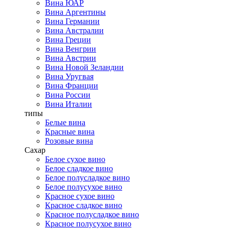
Вина ЮАР
Вина Аргентины
Вина Германии
Вина Австралии
Вина Греции
Вина Венгрии
Вина Австрии
Вина Новой Зеландии
Вина Уругвая
Вина Франции
Вина России
Вина Италии
типы
Белые вина
Красные вина
Розовые вина
Сахар
Белое сухое вино
Белое сладкое вино
Белое полусладкое вино
Белое полусухое вино
Красное сухое вино
Красное сладкое вино
Красное полусладкое вино
Красное полусухое вино