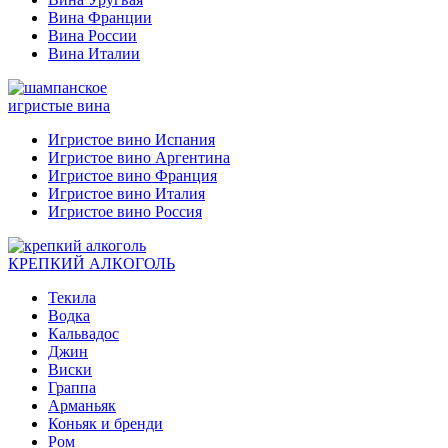
Вина Франции
Вина России
Вина Италии
игристые вина
Игристое вино Испания
Игристое вино Аргентина
Игристое вино Франция
Игристое вино Италия
Игристое вино Россия
КРЕПКИЙ АЛКОГОЛЬ
Текила
Водка
Кальвадос
Джин
Виски
Граппа
Арманьяк
Коньяк и бренди
Ром