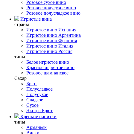
Розовое сухое вино
Розовое полусухое вино
Розовое полусладкое вино
Игристые вина
страны
Игристое вино Испания
Игристое вино Аргентина
Игристое вино Франция
Игристое вино Италия
Игристое вино Россия
типы
Белое игристое вино
Красное игристое вино
Розовое шампанское
Сахар
Брют
Полусладкое
Полусухое
Сладкое
Сухое
Экстра Брют
Крепкие напитки
типы
Арманьяк
Виски