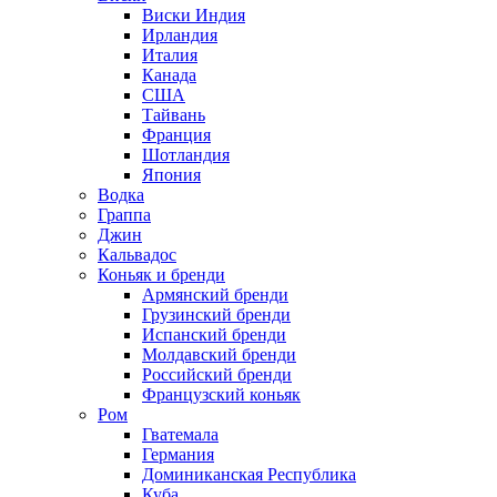
Виски Индия
Ирландия
Италия
Канада
США
Тайвань
Франция
Шотландия
Япония
Водка
Граппа
Джин
Кальвадос
Коньяк и бренди
Армянский бренди
Грузинский бренди
Испанский бренди
Молдавский бренди
Российский бренди
Французский коньяк
Ром
Гватемала
Германия
Доминиканская Республика
Куба