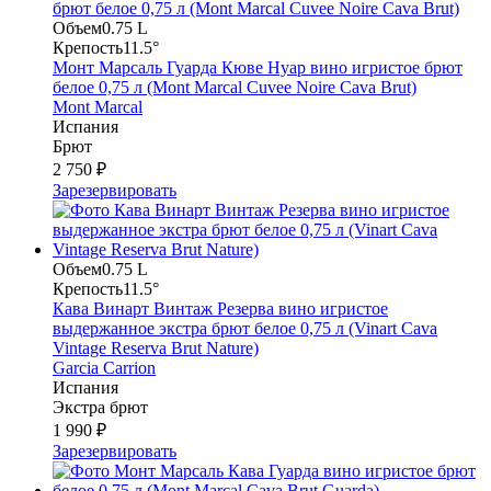
Объем
0.75 L
Крепость
11.5°
Монт Марсаль Гуарда Кюве Нуар вино игристое брют
белое 0,75 л (Mont Marcal Cuvee Noire Cava Brut)
Mont Marcal
Испания
Брют
2 750 ₽
Зарезервировать
Объем
0.75 L
Крепость
11.5°
Кава Винарт Винтаж Резерва вино игристое
выдержанное экстра брют белое 0,75 л (Vinart Cava
Vintage Reserva Brut Nature)
Garcia Carrion
Испания
Экстра брют
1 990 ₽
Зарезервировать