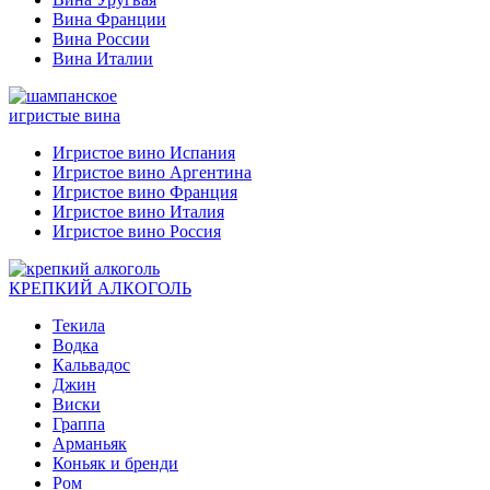
Вина Франции
Вина России
Вина Италии
игристые вина
Игристое вино Испания
Игристое вино Аргентина
Игристое вино Франция
Игристое вино Италия
Игристое вино Россия
КРЕПКИЙ АЛКОГОЛЬ
Текила
Водка
Кальвадос
Джин
Виски
Граппа
Арманьяк
Коньяк и бренди
Ром