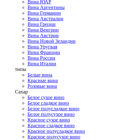
Вина ЮАР
Вина Аргентины
Вина Германии
Вина Австралии
Вина Греции
Вина Венгрии
Вина Австрии
Вина Новой Зеландии
Вина Уругвая
Вина Франции
Вина России
Вина Италии
типы
Белые вина
Красные вина
Розовые вина
Сахар
Белое сухое вино
Белое сладкое вино
Белое полусладкое вино
Белое полусухое вино
Красное сухое вино
Красное сладкое вино
Красное полусладкое вино
Красное полусухое вино