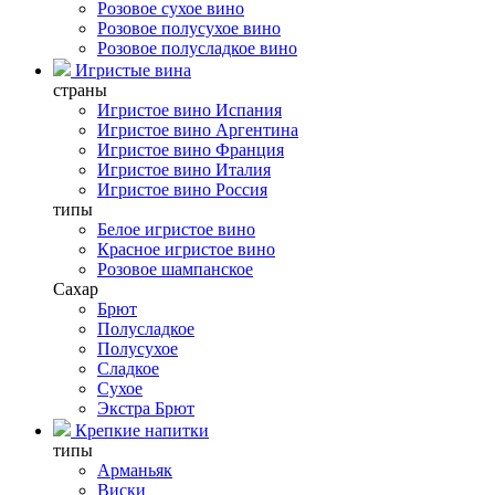
Розовое сухое вино
Розовое полусухое вино
Розовое полусладкое вино
Игристые вина
страны
Игристое вино Испания
Игристое вино Аргентина
Игристое вино Франция
Игристое вино Италия
Игристое вино Россия
типы
Белое игристое вино
Красное игристое вино
Розовое шампанское
Сахар
Брют
Полусладкое
Полусухое
Сладкое
Сухое
Экстра Брют
Крепкие напитки
типы
Арманьяк
Виски