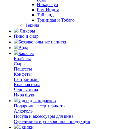
Никарагуа
Ром Индия
Тайланд
Тринидад и Тобаго
Текила
Ликеры
Пиво и сидр
Безалкогольные напитки
Вода
Бакалея
Колбасы
Сыры
Паштеты
Конфеты
Гастрономия
Красная икра
Черная икра
Икра щуки
Идеи для подарков
Подарочные сертификаты
Алкоголь
Посуда и аксессуары для вина
Сувенирная и упаковочная продукция
Скидки