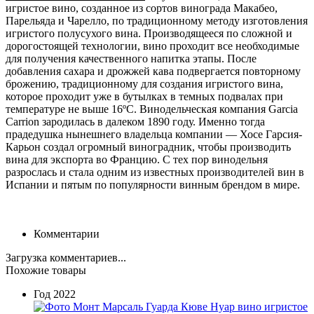
игристое вино, созданное из сортов винограда Макабео,
Парельяда и Чарелло, по традиционному методу изготовления
игристого полусухого вина. Производящееся по сложной и
дорогостоящей технологии, вино проходит все необходимые
для получения качественного напитка этапы. После
добавления сахара и дрожжей кава подвергается повторному
брожению, традиционному для создания игристого вина,
которое проходит уже в бутылках в темных подвалах при
температуре не выше 16ºC. Винодельческая компания Garcia
Carrion зародилась в далеком 1890 году. Именно тогда
прадедушка нынешнего владельца компании — Хосе Гарсия-
Карьон создал огромный виноградник, чтобы производить
вина для экспорта во Францию. С тех пор винодельня
разрослась и стала одним из известных производителей вин в
Испании и пятым по популярности винным брендом в мире.
Комментарии
Загрузка комментариев...
Похожие товары
Год
2022