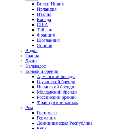
Виски Индия
Ирландия
Италия
Канада
США
Тайвань
Франция
Шотландия
Япония
Водка
Граппа
Джин
Кальвадос
Коньяк и бренди
Армянский бренди
Грузинский бренди
Испанский бренди
Молдавский бренди
Российский бренди
Французский коньяк
Ром
Гватемала
Германия
Доминиканская Республика
Куба