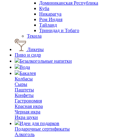
Доминиканская Республика
Куба
Никарагуа
Ром Индия
Тайланд
Тринидад и Тобаго
Текила
Ликеры
Пиво и сидр
Безалкогольные напитки
Вода
Бакалея
Колбасы
Сыры
Паштеты
Конфеты
Гастрономия
Красная икра
Черная икра
Икра щуки
Идеи для подарков
Подарочные сертификаты
Алкоголь