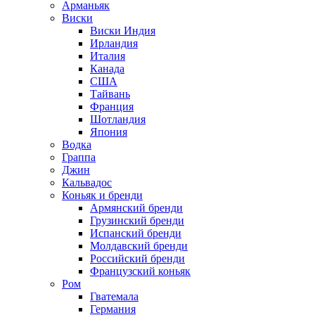
Арманьяк
Виски
Виски Индия
Ирландия
Италия
Канада
США
Тайвань
Франция
Шотландия
Япония
Водка
Граппа
Джин
Кальвадос
Коньяк и бренди
Армянский бренди
Грузинский бренди
Испанский бренди
Молдавский бренди
Российский бренди
Французский коньяк
Ром
Гватемала
Германия