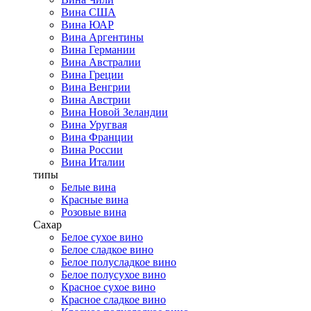
Вина США
Вина ЮАР
Вина Аргентины
Вина Германии
Вина Австралии
Вина Греции
Вина Венгрии
Вина Австрии
Вина Новой Зеландии
Вина Уругвая
Вина Франции
Вина России
Вина Италии
типы
Белые вина
Красные вина
Розовые вина
Сахар
Белое сухое вино
Белое сладкое вино
Белое полусладкое вино
Белое полусухое вино
Красное сухое вино
Красное сладкое вино