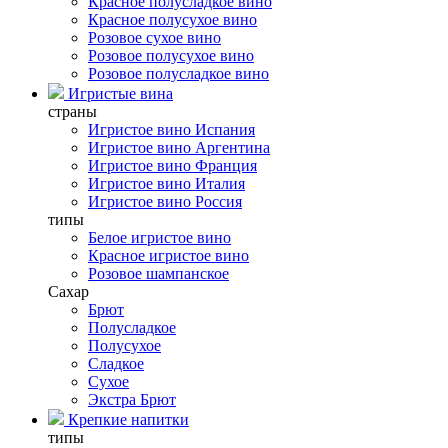
Красное полусладкое вино
Красное полусухое вино
Розовое сухое вино
Розовое полусухое вино
Розовое полусладкое вино
Игристые вина
страны
Игристое вино Испания
Игристое вино Аргентина
Игристое вино Франция
Игристое вино Италия
Игристое вино Россия
типы
Белое игристое вино
Красное игристое вино
Розовое шампанское
Сахар
Брют
Полусладкое
Полусухое
Сладкое
Сухое
Экстра Брют
Крепкие напитки
типы