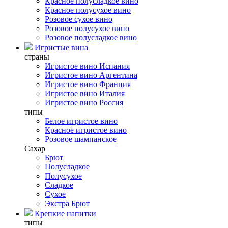
Красное полусладкое вино
Красное полусухое вино
Розовое сухое вино
Розовое полусухое вино
Розовое полусладкое вино
Игристые вина
страны
Игристое вино Испания
Игристое вино Аргентина
Игристое вино Франция
Игристое вино Италия
Игристое вино Россия
типы
Белое игристое вино
Красное игристое вино
Розовое шампанское
Сахар
Брют
Полусладкое
Полусухое
Сладкое
Сухое
Экстра Брют
Крепкие напитки
типы