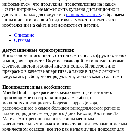
информируем, что продукция, представленная на нашем
«сайте-витрине», не может быть куплена дистанционно и
доступна только для покупки в
наших магазинах
. Обращаем
внимание, что внешний вид товара может отличаться от
изображений на сайте в зависимости от партии.
Описание
Отзывы
Дегустационные характеристики:
Вино соломенного цвета, с оттенками спелых фруктов, яблок
и миндаля в аромате. Вкус освежающий, с тонкими нотками
фруктов, цветов и живой кислотностью. Игристое вино
прекрасно в качестве аперитива, а также в паре с легкими
закусками, рыбой, морепродуктами, моллюсками, салатами.
Производственные особенности:
Muelle Brut
-
прекрасное освежающее игристое вино,
производимое из сорта винограда макабео, на
мощностях
предприятия Бодегас Парра Дорада,
расположенное в самом большом винодельческом регионе
планеты, родине легендарного Дона Кихота, Кастилье Ла
Манча. Этот регион славится своим м
естным
континентальным климатом, известковыми почвами и малым
количеством осадков, все это как нельзя лучше подходят для