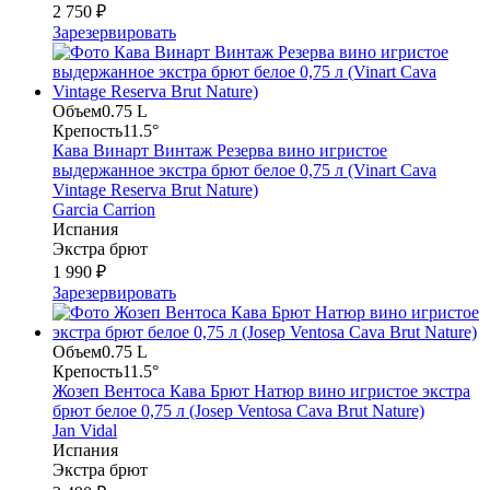
2 750 ₽
Зарезервировать
Объем
0.75 L
Крепость
11.5°
Кава Винарт Винтаж Резерва вино игристое
выдержанное экстра брют белое 0,75 л (Vinart Cava
Vintage Reserva Brut Nature)
Garcia Carrion
Испания
Экстра брют
1 990 ₽
Зарезервировать
Объем
0.75 L
Крепость
11.5°
Жозеп Вентоса Кава Брют Натюр вино игристое экстра
брют белое 0,75 л (Josep Ventosa Cava Brut Nature)
Jan Vidal
Испания
Экстра брют