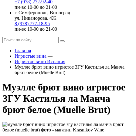
+7 (978) 272-92-40
пн-вс 10-00 до 21-00
г. Симферополь, Виноград
ул. Никанорова, 4Ж
8 (978) 777-18-95
пн-вс 10-00 до 21-00
Главная
—
Игристые вина
—
Игристое вино Испания
—
Муэлле брют вино игристое ЗГУ Кастилья ла Манча
брют белое (Muelle Brut)
Муэлле брют вино игристое
ЗГУ Кастилья ла Манча
брют белое (Muelle Brut)