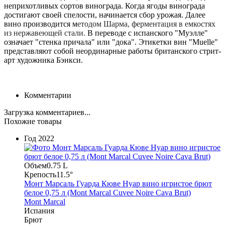
неприхотливых сортов винограда. Когда ягоды винограда
достигают своей спелости, начинается сбор урожая. Далее
вино производится м
етодом Шарма, ферментация в емкостях
из нержавеющей стали.
В переводе с испанского "Муэлле"
означает "стенка причала" или "дока". Этикетки вин "Muelle"
представляют собой неординарные работы британского стрит-
арт художника Бэнкси.
Комментарии
Загрузка комментариев...
Похожие товары
Год
2022
Объем
0.75 L
Крепость
11.5°
Монт Марсаль Гуарда Кюве Нуар вино игристое брют
белое 0,75 л (Mont Marcal Cuvee Noire Cava Brut)
Mont Marcal
Испания
Брют