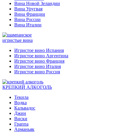
Вина Новой Зеландии
Вина Уругвая
Вина Франции
Вина России
Вина Италии
игристые вина
Игристое вино Испания
Игристое вино Аргентина
Игристое вино Франция
Игристое вино Италия
Игристое вино Россия
КРЕПКИЙ АЛКОГОЛЬ
Текила
Водка
Кальвадос
Джин
Виски
Граппа
Арманьяк