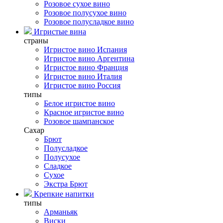
Розовое сухое вино
Розовое полусухое вино
Розовое полусладкое вино
Игристые вина
страны
Игристое вино Испания
Игристое вино Аргентина
Игристое вино Франция
Игристое вино Италия
Игристое вино Россия
типы
Белое игристое вино
Красное игристое вино
Розовое шампанское
Сахар
Брют
Полусладкое
Полусухое
Сладкое
Сухое
Экстра Брют
Крепкие напитки
типы
Арманьяк
Виски