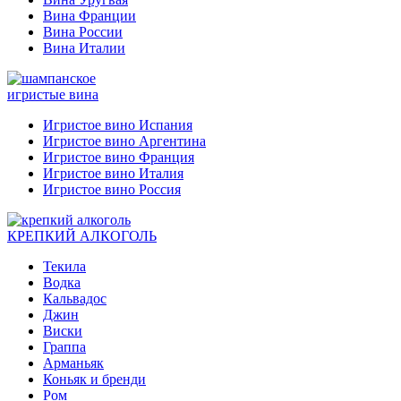
Вина Франции
Вина России
Вина Италии
игристые вина
Игристое вино Испания
Игристое вино Аргентина
Игристое вино Франция
Игристое вино Италия
Игристое вино Россия
КРЕПКИЙ АЛКОГОЛЬ
Текила
Водка
Кальвадос
Джин
Виски
Граппа
Арманьяк
Коньяк и бренди
Ром