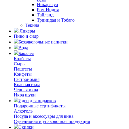
Никарагуа
Ром Индия
Тайланд
Тринидад и Тобаго
Текила
Ликеры
Пиво и сидр
Безалкогольные напитки
Вода
Бакалея
Колбасы
Сыры
Паштеты
Конфеты
Гастрономия
Красная икра
Черная икра
Икра щуки
Идеи для подарков
Подарочные сертификаты
Алкоголь
Посуда и аксессуары для вина
Сувенирная и упаковочная продукция
Скидки