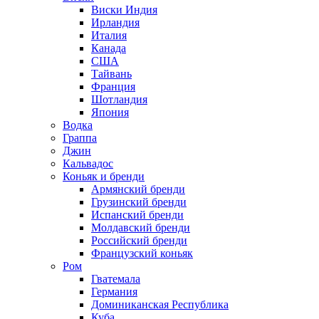
Виски Индия
Ирландия
Италия
Канада
США
Тайвань
Франция
Шотландия
Япония
Водка
Граппа
Джин
Кальвадос
Коньяк и бренди
Армянский бренди
Грузинский бренди
Испанский бренди
Молдавский бренди
Российский бренди
Французский коньяк
Ром
Гватемала
Германия
Доминиканская Республика
Куба