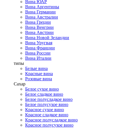
Вина ЮАР
Вина Аргентины
Вина Германии
Вина Австралии
Вина Греции
Вина Венгрии
Вина Австрии
Вина Новой Зеландии
Вина Уругвая
Вина Франции
Вина России
Вина Италии
типы
Белые вина
Красные вина
Розовые вина
Сахар
Белое сухое вино
Белое сладкое вино
Белое полусладкое вино
Белое полусухое вино
Красное сухое вино
Красное сладкое вино
Красное полусладкое вино
Красное полусухое вино