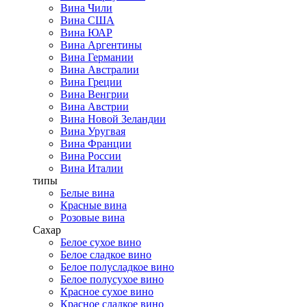
Вина Чили
Вина США
Вина ЮАР
Вина Аргентины
Вина Германии
Вина Австралии
Вина Греции
Вина Венгрии
Вина Австрии
Вина Новой Зеландии
Вина Уругвая
Вина Франции
Вина России
Вина Италии
типы
Белые вина
Красные вина
Розовые вина
Сахар
Белое сухое вино
Белое сладкое вино
Белое полусладкое вино
Белое полусухое вино
Красное сухое вино
Красное сладкое вино