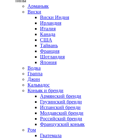
типы
Арманьяк
Виски
Виски Индия
Ирландия
Италия
Канада
США
Тайвань
Франция
Шотландия
Япония
Водка
Граппа
Джин
Кальвадос
Коньяк и бренди
Армянский бренди
Грузинский бренди
Испанский бренди
Молдавский бренди
Российский бренди
Французский коньяк
Ром
Гватемала