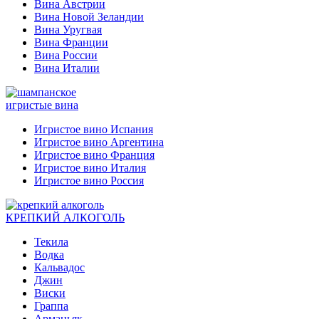
Вина Австрии
Вина Новой Зеландии
Вина Уругвая
Вина Франции
Вина России
Вина Италии
игристые вина
Игристое вино Испания
Игристое вино Аргентина
Игристое вино Франция
Игристое вино Италия
Игристое вино Россия
КРЕПКИЙ АЛКОГОЛЬ
Текила
Водка
Кальвадос
Джин
Виски
Граппа
Арманьяк