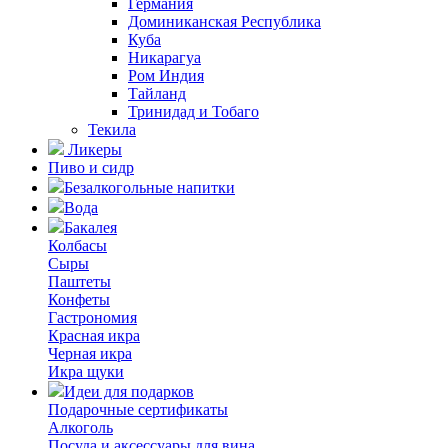
Германия
Доминиканская Республика
Куба
Никарагуа
Ром Индия
Тайланд
Тринидад и Тобаго
Текила
Ликеры
Пиво и сидр
Безалкогольные напитки
Вода
Бакалея
Колбасы
Сыры
Паштеты
Конфеты
Гастрономия
Красная икра
Черная икра
Икра щуки
Идеи для подарков
Подарочные сертификаты
Алкоголь
Посуда и аксессуары для вина