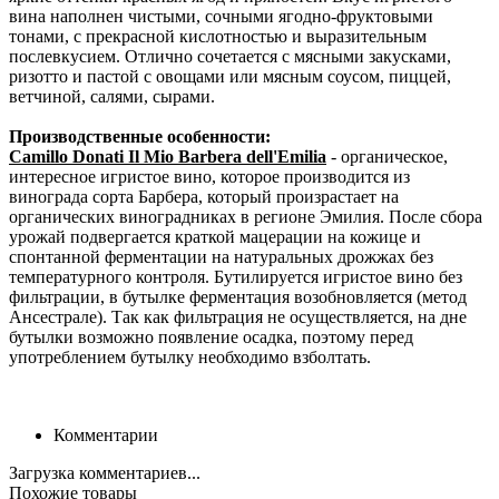
вина наполнен чистыми, сочными ягодно-фруктовыми
тонами, с прекрасной кислотностью и выразительным
послевкусием. Отлично сочетается с мясными закусками,
ризотто и пастой с овощами или мясным соусом, пиццей,
ветчиной, салями, сырами.
Производственные особенности:
Camillo Donati Il Mio Barbera dell'Emilia
- органическое,
интересное игристое вино, которое производится из
винограда сорта Барбера, который произрастает на
органических виноградниках в регионе Эмилия. После сбора
урожай подвергается краткой мацерации на кожице и
спонтанной ферментации на натуральных дрожжах без
температурного контроля. Бутилируется игристое вино без
фильтрации, в бутылке ферментация возобновляется (метод
Ансестрале). Так как фильтрация не осуществляется, на дне
бутылки возможно появление осадка, поэтому перед
употреблением бутылку необходимо взболтать.
Комментарии
Загрузка комментариев...
Похожие товары