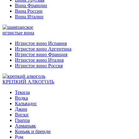
Вина Франции
Вина России
Вина Италии
игристые вина
Игристое вино Испания
Игристое вино Аргентина
Игристое вино Франция
Игристое вино Италия
Игристое вино Россия
КРЕПКИЙ АЛКОГОЛЬ
Текила
Водка
Кальвадос
Джин
Виски
Граппа
Арманьяк
Коньяк и бренди
Ром