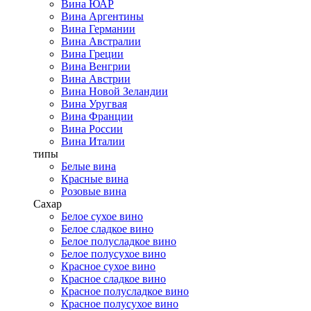
Вина ЮАР
Вина Аргентины
Вина Германии
Вина Австралии
Вина Греции
Вина Венгрии
Вина Австрии
Вина Новой Зеландии
Вина Уругвая
Вина Франции
Вина России
Вина Италии
типы
Белые вина
Красные вина
Розовые вина
Сахар
Белое сухое вино
Белое сладкое вино
Белое полусладкое вино
Белое полусухое вино
Красное сухое вино
Красное сладкое вино
Красное полусладкое вино
Красное полусухое вино