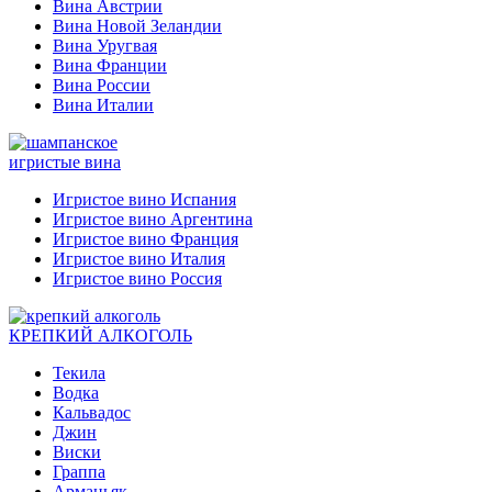
Вина Австрии
Вина Новой Зеландии
Вина Уругвая
Вина Франции
Вина России
Вина Италии
игристые вина
Игристое вино Испания
Игристое вино Аргентина
Игристое вино Франция
Игристое вино Италия
Игристое вино Россия
КРЕПКИЙ АЛКОГОЛЬ
Текила
Водка
Кальвадос
Джин
Виски
Граппа
Арманьяк