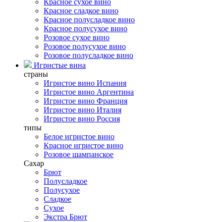
Красное сухое вино
Красное сладкое вино
Красное полусладкое вино
Красное полусухое вино
Розовое сухое вино
Розовое полусухое вино
Розовое полусладкое вино
Игристые вина
страны
Игристое вино Испания
Игристое вино Аргентина
Игристое вино Франция
Игристое вино Италия
Игристое вино Россия
типы
Белое игристое вино
Красное игристое вино
Розовое шампанское
Сахар
Брют
Полусладкое
Полусухое
Сладкое
Сухое
Экстра Брют