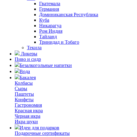
Гватемала
Германия
Доминиканская Республика
Куба
Никарагуа
Ром Индия
Тайланд
Тринидад и Тобаго
Текила
Ликеры
Пиво и сидр
Безалкогольные напитки
Вода
Бакалея
Колбасы
Сыры
Паштеты
Конфеты
Гастрономия
Красная икра
Черная икра
Икра щуки
Идеи для подарков
Подарочные сертификаты