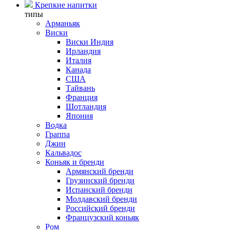
Крепкие напитки
типы
Арманьяк
Виски
Виски Индия
Ирландия
Италия
Канада
США
Тайвань
Франция
Шотландия
Япония
Водка
Граппа
Джин
Кальвадос
Коньяк и бренди
Армянский бренди
Грузинский бренди
Испанский бренди
Молдавский бренди
Российский бренди
Французский коньяк
Ром