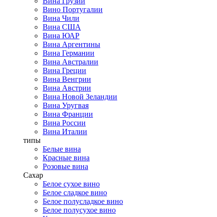
Вина Грузии
Вино Португалии
Вина Чили
Вина США
Вина ЮАР
Вина Аргентины
Вина Германии
Вина Австралии
Вина Греции
Вина Венгрии
Вина Австрии
Вина Новой Зеландии
Вина Уругвая
Вина Франции
Вина России
Вина Италии
типы
Белые вина
Красные вина
Розовые вина
Сахар
Белое сухое вино
Белое сладкое вино
Белое полусладкое вино
Белое полусухое вино