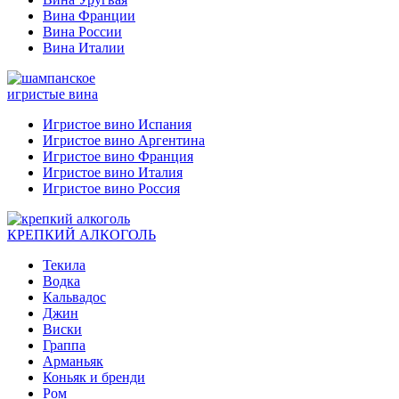
Вина Франции
Вина России
Вина Италии
игристые вина
Игристое вино Испания
Игристое вино Аргентина
Игристое вино Франция
Игристое вино Италия
Игристое вино Россия
КРЕПКИЙ АЛКОГОЛЬ
Текила
Водка
Кальвадос
Джин
Виски
Граппа
Арманьяк
Коньяк и бренди
Ром