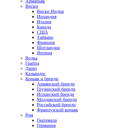
Арманьяк
Виски
Виски Индия
Ирландия
Италия
Канада
США
Тайвань
Франция
Шотландия
Япония
Водка
Граппа
Джин
Кальвадос
Коньяк и бренди
Армянский бренди
Грузинский бренди
Испанский бренди
Молдавский бренди
Российский бренди
Французский коньяк
Ром
Гватемала
Германия