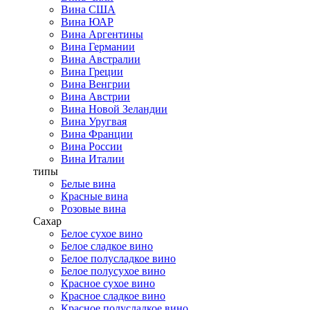
Вина США
Вина ЮАР
Вина Аргентины
Вина Германии
Вина Австралии
Вина Греции
Вина Венгрии
Вина Австрии
Вина Новой Зеландии
Вина Уругвая
Вина Франции
Вина России
Вина Италии
типы
Белые вина
Красные вина
Розовые вина
Сахар
Белое сухое вино
Белое сладкое вино
Белое полусладкое вино
Белое полусухое вино
Красное сухое вино
Красное сладкое вино
Красное полусладкое вино