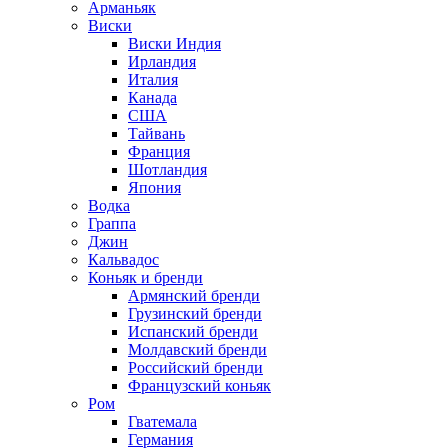
Арманьяк
Виски
Виски Индия
Ирландия
Италия
Канада
США
Тайвань
Франция
Шотландия
Япония
Водка
Граппа
Джин
Кальвадос
Коньяк и бренди
Армянский бренди
Грузинский бренди
Испанский бренди
Молдавский бренди
Российский бренди
Французский коньяк
Ром
Гватемала
Германия