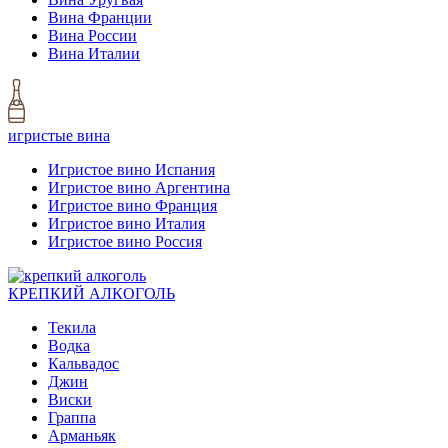
Вина Франции
Вина России
Вина Италии
игристые вина
Игристое вино Испания
Игристое вино Аргентина
Игристое вино Франция
Игристое вино Италия
Игристое вино Россия
КРЕПКИЙ АЛКОГОЛЬ
Текила
Водка
Кальвадос
Джин
Виски
Граппа
Арманьяк