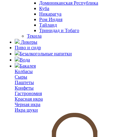
Доминиканская Республика
Куба
Никарагуа
Ром Индия
Тайланд
Тринидад и Тобаго
Текила
Ликеры
Пиво и сидр
Безалкогольные напитки
Вода
Бакалея
Колбасы
Сыры
Паштеты
Конфеты
Гастрономия
Красная икра
Черная икра
Икра щуки