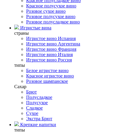
Красное полусладкое вино
Красное полусухое вино
Розовое сухое вино
Розовое полусухое вино
Розовое полусладкое вино
Игристые вина
страны
Игристое вино Испания
Игристое вино Аргентина
Игристое вино Франция
Игристое вино Италия
Игристое вино Россия
типы
Белое игристое вино
Красное игристое вино
Розовое шампанское
Сахар
Брют
Полусладкое
Полусухое
Сладкое
Сухое
Экстра Брют
Крепкие напитки
типы