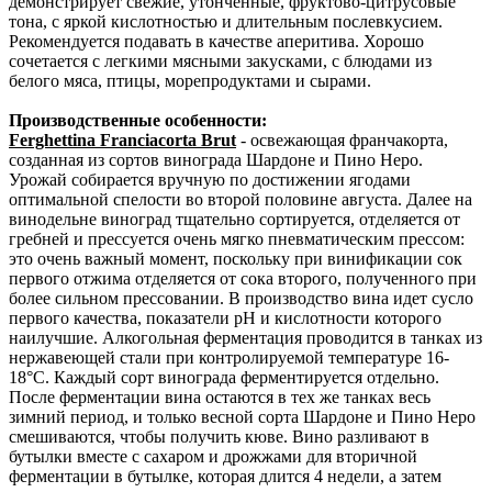
демонстрирует свежие, утонченные, фруктово-цитрусовые
тона, с яркой кислотностью и длительным послевкусием.
Рекомендуется подавать в качестве аперитива. Хорошо
сочетается с легкими мясными закусками, с блюдами из
белого мяса, птицы, морепродуктами и сырами.
Производственные особенности:
Ferghettina Franciacorta Brut
- освежающая франчакорта,
созданная из сортов винограда Шардоне и Пино Неро.
Урожай собирается вручную по достижении ягодами
оптимальной спелости во второй половине августа. Далее на
винодельне виноград тщательно сортируется, отделяется от
гребней и прессуется очень мягко пневматическим прессом:
это очень важный момент, поскольку при винификации сок
первого отжима отделяется от сока второго, полученного при
более сильном прессовании. В производство вина идет сусло
первого качества, показатели рН и кислотности которого
наилучшие. Алкогольная ферментация проводится в танках из
нержавеющей стали при контролируемой температуре 16-
18°С. Каждый сорт винограда ферментируется отдельно.
После ферментации вина остаются в тех же танках весь
зимний период, и только весной сорта Шардоне и Пино Неро
смешиваются, чтобы получить кюве. Вино разливают в
бутылки вместе с сахаром и дрожжами для вторичной
ферментации в бутылке, которая длится 4 недели, а затем