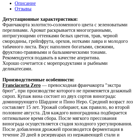
Описание
Отзывы
Дегустационные характеристики:
Франчакорта золотисто-соломенного цвета с зеленоватыми
переливами. Аромат раскрывается многогранными,
интригующими оттенками белых цветов, трав, черной
смородины, грейпфрута, орехов, нотками лавра и молодого
табачного листа. Вкус наполнен богатыми, свежими,
фруктово-травяными и бальзамическими тонами.
Рекомендуется подавать в качестве аперитива.
Хорошо сочетается с морепродуктами и рыбными
деликатесами.
Производственные особенности:
Franciacorta Zero
— превосходная франчакорта "экстра
брют", при производстве которого не применяется дозажный
сироп. Купаж вина состоит из двух сортов винограда:
доминирующего Шардоне и Пино Неро. Средний возраст лоз
составляет 15 лет. Урожай собирают, как правило, во второй
половине августа. Для каждого виноградника подбирается
оптимальное время сбора. После мягкого прессования
винограда осуществляется стадия холодного урегулирования.
После добавления дрожжей производится ферментация в
течение 20 дней в резервуарах из нержавеющей стали и