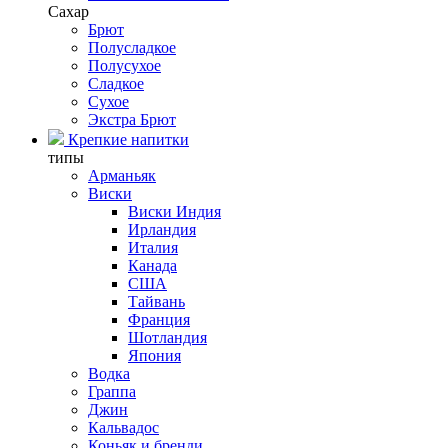
Сахар
Брют
Полусладкое
Полусухое
Сладкое
Сухое
Экстра Брют
Крепкие напитки
типы
Арманьяк
Виски
Виски Индия
Ирландия
Италия
Канада
США
Тайвань
Франция
Шотландия
Япония
Водка
Граппа
Джин
Кальвадос
Коньяк и бренди