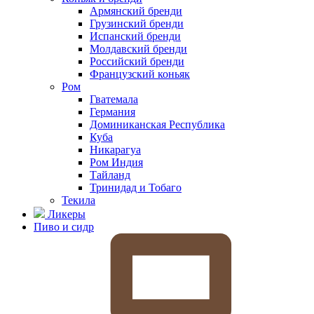
Армянский бренди
Грузинский бренди
Испанский бренди
Молдавский бренди
Российский бренди
Французский коньяк
Ром
Гватемала
Германия
Доминиканская Республика
Куба
Никарагуа
Ром Индия
Тайланд
Тринидад и Тобаго
Текила
Ликеры
Пиво и сидр