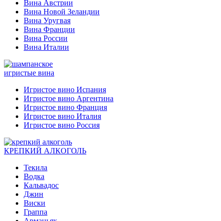
Вина Австрии
Вина Новой Зеландии
Вина Уругвая
Вина Франции
Вина России
Вина Италии
игристые вина
Игристое вино Испания
Игристое вино Аргентина
Игристое вино Франция
Игристое вино Италия
Игристое вино Россия
КРЕПКИЙ АЛКОГОЛЬ
Текила
Водка
Кальвадос
Джин
Виски
Граппа
Арманьяк