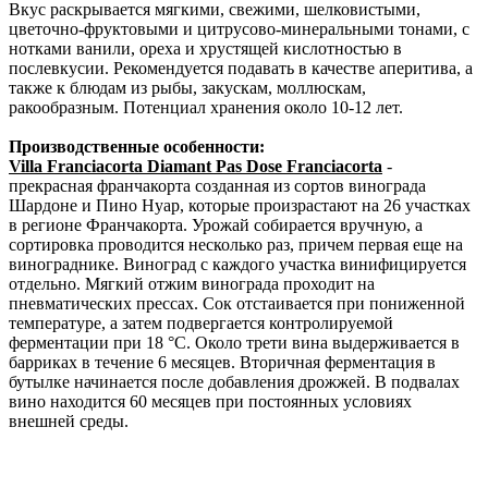
Вкус раскрывается мягкими, свежими, шелковистыми,
цветочно-фруктовыми и цитрусово-минеральными тонами, с
нотками ванили, ореха и хрустящей кислотностью в
послевкусии. Рекомендуется подавать в качестве аперитива, а
также к блюдам из рыбы, закускам, моллюскам,
ракообразным. Потенциал хранения около 10-12 лет.
Производственные особенности:
Villa Franciacorta Diamant Pas Dose Franciacorta
-
прекрасная франчакорта созданная из сортов винограда
Шардоне и Пино Нуар, которые произрастают на 26 участках
в регионе Франчакорта. Урожай собирается вручную, а
сортировка проводится несколько раз, причем первая еще на
винограднике. Виноград с каждого участка винифицируется
отдельно. Мягкий отжим винограда проходит на
пневматических прессах. Сок отстаивается при пониженной
температуре, а затем подвергается контролируемой
ферментации при 18 °С. Около трети вина выдерживается в
барриках в течение 6 месяцев. Вторичная ферментация в
бутылке начинается после добавления дрожжей. В подвалах
вино находится 60 месяцев при постоянных условиях
внешней среды.