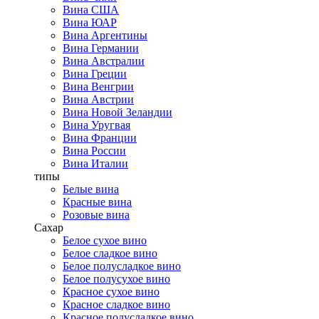
Вина США
Вина ЮАР
Вина Аргентины
Вина Германии
Вина Австралии
Вина Греции
Вина Венгрии
Вина Австрии
Вина Новой Зеландии
Вина Уругвая
Вина Франции
Вина России
Вина Италии
типы
Белые вина
Красные вина
Розовые вина
Сахар
Белое сухое вино
Белое сладкое вино
Белое полусладкое вино
Белое полусухое вино
Красное сухое вино
Красное сладкое вино
Красное полусладкое вино