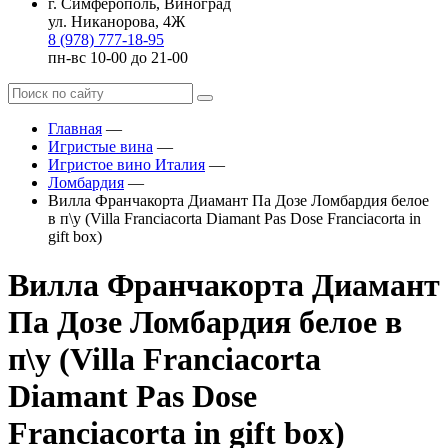
г. Симферополь, Виноград
ул. Никанорова, 4Ж
8 (978) 777-18-95
пн-вс 10-00 до 21-00
Главная
—
Игристые вина
—
Игристое вино Италия
—
Ломбардия
—
Вилла Франчакорта Диамант Па Дозе Ломбардия белое
в п\у (Villa Franciacorta Diamant Pas Dose Franciacorta in
gift box)
Вилла Франчакорта Диамант
Па Дозе Ломбардия белое в
п\у (Villa Franciacorta
Diamant Pas Dose
Franciacorta in gift box)