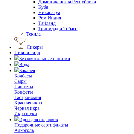
Доминиканская Республика
Куба
Никарагуа
Ром Индия
Тайланд
Тринидад и Тобаго
Текила
Ликеры
Пиво и сидр
Безалкогольные напитки
Вода
Бакалея
Колбасы
Сыры
Паштеты
Конфеты
Гастрономия
Красная икра
Черная икра
Икра щуки
Идеи для подарков
Подарочные сертификаты
Алкоголь