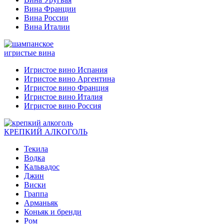
Вина Франции
Вина России
Вина Италии
игристые вина
Игристое вино Испания
Игристое вино Аргентина
Игристое вино Франция
Игристое вино Италия
Игристое вино Россия
КРЕПКИЙ АЛКОГОЛЬ
Текила
Водка
Кальвадос
Джин
Виски
Граппа
Арманьяк
Коньяк и бренди
Ром