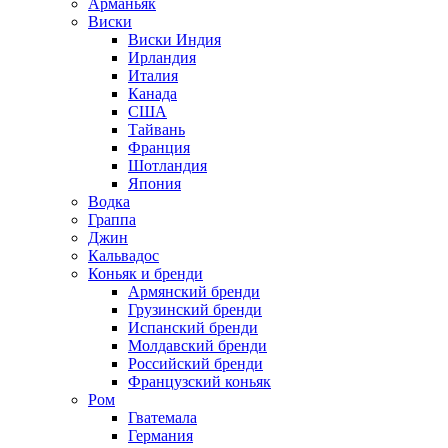
Арманьяк
Виски
Виски Индия
Ирландия
Италия
Канада
США
Тайвань
Франция
Шотландия
Япония
Водка
Граппа
Джин
Кальвадос
Коньяк и бренди
Армянский бренди
Грузинский бренди
Испанский бренди
Молдавский бренди
Российский бренди
Французский коньяк
Ром
Гватемала
Германия