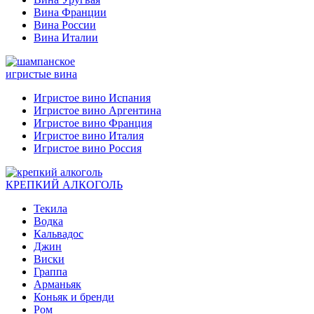
Вина Франции
Вина России
Вина Италии
игристые вина
Игристое вино Испания
Игристое вино Аргентина
Игристое вино Франция
Игристое вино Италия
Игристое вино Россия
КРЕПКИЙ АЛКОГОЛЬ
Текила
Водка
Кальвадос
Джин
Виски
Граппа
Арманьяк
Коньяк и бренди
Ром