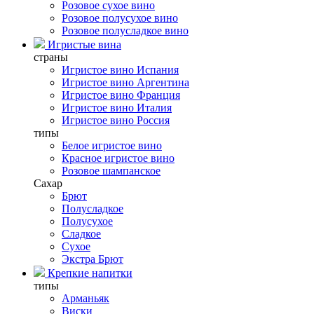
Розовое сухое вино
Розовое полусухое вино
Розовое полусладкое вино
Игристые вина
страны
Игристое вино Испания
Игристое вино Аргентина
Игристое вино Франция
Игристое вино Италия
Игристое вино Россия
типы
Белое игристое вино
Красное игристое вино
Розовое шампанское
Сахар
Брют
Полусладкое
Полусухое
Сладкое
Сухое
Экстра Брют
Крепкие напитки
типы
Арманьяк
Виски