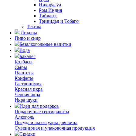
Никарагуа
Ром Индия
Тайланд
Тринидад и Тобаго
Текила
Ликеры
Пиво и сидр
Безалкогольные напитки
Вода
Бакалея
Колбасы
Сыры
Паштеты
Конфеты
Гастрономия
Красная икра
Черная икра
Икра щуки
Идеи для подарков
Подарочные сертификаты
Алкоголь
Посуда и аксессуары для вина
Сувенирная и упаковочная продукция
Скидки