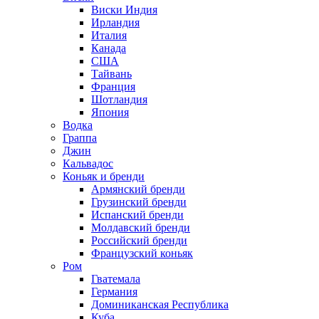
Виски Индия
Ирландия
Италия
Канада
США
Тайвань
Франция
Шотландия
Япония
Водка
Граппа
Джин
Кальвадос
Коньяк и бренди
Армянский бренди
Грузинский бренди
Испанский бренди
Молдавский бренди
Российский бренди
Французский коньяк
Ром
Гватемала
Германия
Доминиканская Республика
Куба