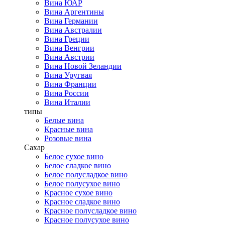
Вина ЮАР
Вина Аргентины
Вина Германии
Вина Австралии
Вина Греции
Вина Венгрии
Вина Австрии
Вина Новой Зеландии
Вина Уругвая
Вина Франции
Вина России
Вина Италии
типы
Белые вина
Красные вина
Розовые вина
Сахар
Белое сухое вино
Белое сладкое вино
Белое полусладкое вино
Белое полусухое вино
Красное сухое вино
Красное сладкое вино
Красное полусладкое вино
Красное полусухое вино