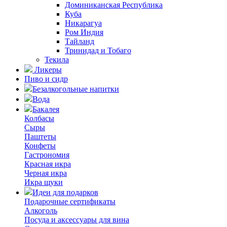
Доминиканская Республика
Куба
Никарагуа
Ром Индия
Тайланд
Тринидад и Тобаго
Текила
Ликеры
Пиво и сидр
Безалкогольные напитки
Вода
Бакалея
Колбасы
Сыры
Паштеты
Конфеты
Гастрономия
Красная икра
Черная икра
Икра щуки
Идеи для подарков
Подарочные сертификаты
Алкоголь
Посуда и аксессуары для вина