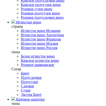
Красное полусладкое вино
Красное полусухое вино
Розовое сухое вино
Розовое полусухое вино
Розовое полусладкое вино
Игристые вина
страны
Игристое вино Испания
Игристое вино Аргентина
Игристое вино Франция
Игристое вино Италия
Игристое вино Россия
типы
Белое игристое вино
Красное игристое вино
Розовое шампанское
Сахар
Брют
Полусладкое
Полусухое
Сладкое
Сухое
Экстра Брют
Крепкие напитки
типы