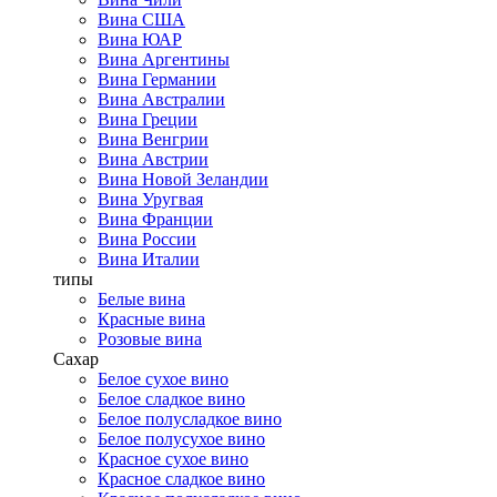
Вина США
Вина ЮАР
Вина Аргентины
Вина Германии
Вина Австралии
Вина Греции
Вина Венгрии
Вина Австрии
Вина Новой Зеландии
Вина Уругвая
Вина Франции
Вина России
Вина Италии
типы
Белые вина
Красные вина
Розовые вина
Сахар
Белое сухое вино
Белое сладкое вино
Белое полусладкое вино
Белое полусухое вино
Красное сухое вино
Красное сладкое вино