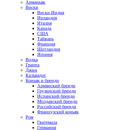
Арманьяк
Виски
Виски Индия
Ирландия
Италия
Канада
США
Тайвань
Франция
Шотландия
Япония
Водка
Граппа
Джин
Кальвадос
Коньяк и бренди
Армянский бренди
Грузинский бренди
Испанский бренди
Молдавский бренди
Российский бренди
Французский коньяк
Ром
Гватемала
Германия