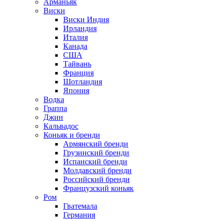
Арманьяк
Виски
Виски Индия
Ирландия
Италия
Канада
США
Тайвань
Франция
Шотландия
Япония
Водка
Граппа
Джин
Кальвадос
Коньяк и бренди
Армянский бренди
Грузинский бренди
Испанский бренди
Молдавский бренди
Российский бренди
Французский коньяк
Ром
Гватемала
Германия