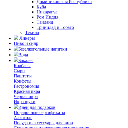
Доминиканская Республика
Куба
Никарагуа
Ром Индия
Тайланд
Тринидад и Тобаго
Текила
Ликеры
Пиво и сидр
Безалкогольные напитки
Вода
Бакалея
Колбасы
Сыры
Паштеты
Конфеты
Гастрономия
Красная икра
Черная икра
Икра щуки
Идеи для подарков
Подарочные сертификаты
Алкоголь
Посуда и аксессуары для вина
Сувенирная и упаковочная продукция