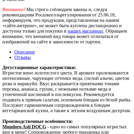
Внимание!
Мы строго соблюдаем законы и, следуя
рекомендациям Росалкогольрегулирования от 25.06.18,
информируем, что продукция, представленная на нашем
«сайте-витрине», не может быть куплена дистанционно и
доступна только для покупки в
наших магазинах
. Обращаем
внимание, что внешний вид товара может отличаться от
изображений на сайте в зависимости от партии.
Описание
Отзывы
Дегустационные характеристики:
Игристое вино золотистого цвета. В аромате пролеживаются
интенсивные, чарующие оттенки меда, спелой алычи, цветов
розы и маракуйи. Вкус раскрывается приятными тонами
персика, ананаса, груши, с нежными нотками меда и
утонченной кислинкой в послевкусии. Рекомендуется
подавать к пряным салатам, основным блюдам из белой рыбы.
Послужит гармоничным сопровождением к блюдам
вегетарианской кухни, а также к легким воздушным десертам.
Производственные особенности:
Mondoro Asti DOCG
- одно из самых популярных игристых
вин в мире! Сопровождение любого праздника или