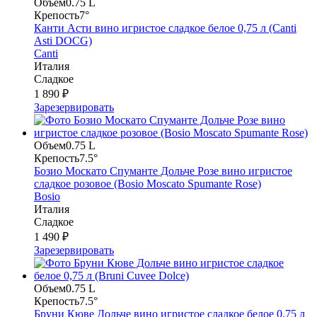
Объем
0.75 L
Крепость
7°
Канти Асти вино игристое сладкое белое 0,75 л (Canti
Asti DOCG)
Canti
Италия
Сладкое
1 890 ₽
Зарезервировать
Объем
0.75 L
Крепость
7.5°
Бозио Москато Спуманте Дольче Розе вино игристое
сладкое розовое (Bosio Moscato Spumante Rose)
Bosio
Италия
Сладкое
1 490 ₽
Зарезервировать
Объем
0.75 L
Крепость
7.5°
Бруни Кюве Дольче вино игристое сладкое белое 0,75 л