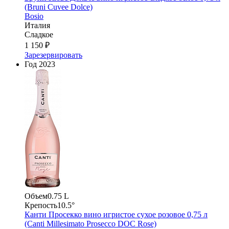
(Bruni Cuvеe Dolce)
Bosio
Италия
Сладкое
1 150 ₽
Зарезервировать
Год
2023
Объем
0.75 L
Крепость
10.5°
Канти Просекко вино игристое сухое розовое 0,75 л
(Canti Millesimato Prosecco DOC Rose)