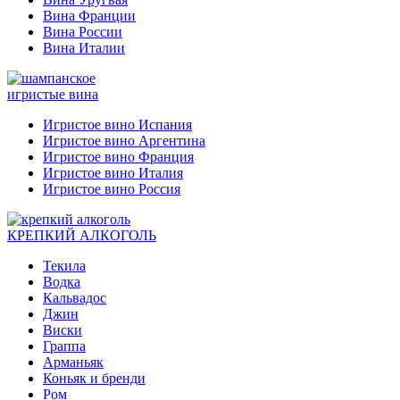
Вина Франции
Вина России
Вина Италии
игристые вина
Игристое вино Испания
Игристое вино Аргентина
Игристое вино Франция
Игристое вино Италия
Игристое вино Россия
КРЕПКИЙ АЛКОГОЛЬ
Текила
Водка
Кальвадос
Джин
Виски
Граппа
Арманьяк
Коньяк и бренди
Ром