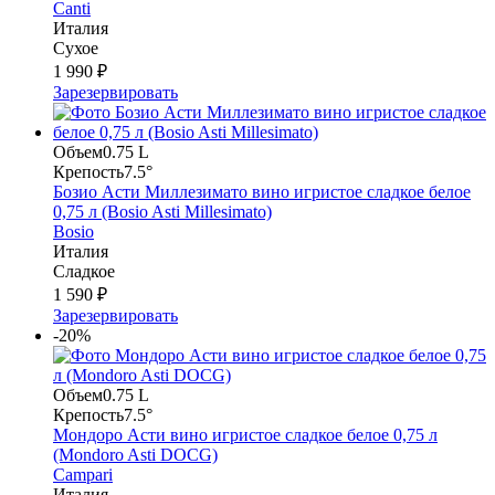
Canti
Италия
Сухое
1 990 ₽
Зарезервировать
Объем
0.75 L
Крепость
7.5°
Бозио Асти Миллезимато вино игристое сладкое белое
0,75 л (Bosio Asti Millesimato)
Bosio
Италия
Сладкое
1 590 ₽
Зарезервировать
-20%
Объем
0.75 L
Крепость
7.5°
Мондоро Асти вино игристое сладкое белое 0,75 л
(Mondoro Asti DOCG)
Campari
Италия