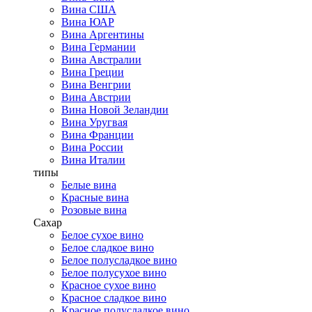
Вина США
Вина ЮАР
Вина Аргентины
Вина Германии
Вина Австралии
Вина Греции
Вина Венгрии
Вина Австрии
Вина Новой Зеландии
Вина Уругвая
Вина Франции
Вина России
Вина Италии
типы
Белые вина
Красные вина
Розовые вина
Сахар
Белое сухое вино
Белое сладкое вино
Белое полусладкое вино
Белое полусухое вино
Красное сухое вино
Красное сладкое вино
Красное полусладкое вино