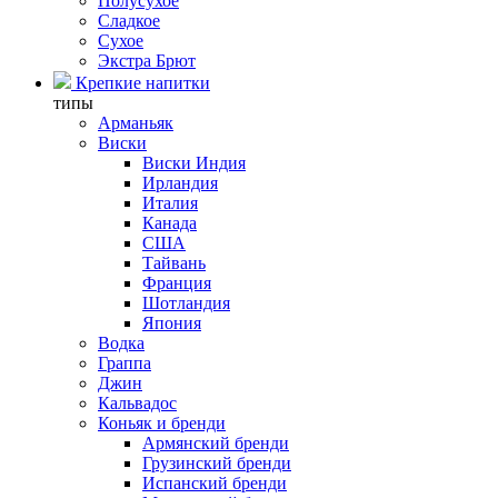
Полусухое
Сладкое
Сухое
Экстра Брют
Крепкие напитки
типы
Арманьяк
Виски
Виски Индия
Ирландия
Италия
Канада
США
Тайвань
Франция
Шотландия
Япония
Водка
Граппа
Джин
Кальвадос
Коньяк и бренди
Армянский бренди
Грузинский бренди
Испанский бренди