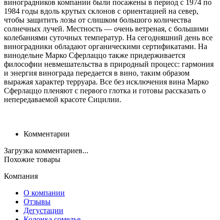
виноградников компании были посажены в период с 1974 по
1984 годы вдоль крутых склонов с ориентацией на север,
чтобы защитить лозы от слишком большого количества
солнечных лучей. Местность — очень ветреная, с большими
колебаниями суточных температур. На сегодняшний день все
виноградники обладают органическими сертификатами. На
винодельне Марко Сферлаццо также придерживается
философии невмешательства в природный процесс: гармония
и энергия винограда передается в вино, таким образом
выражая характер терруара. Все без исключения вина Марко
Сферлаццо пленяют с первого глотка и готовы рассказать о
непередаваемой красоте Сицилии.
Комментарии
Загрузка комментариев...
Похожие товары
Компания
О компании
Отзывы
Дегустации
Колонка сомелье