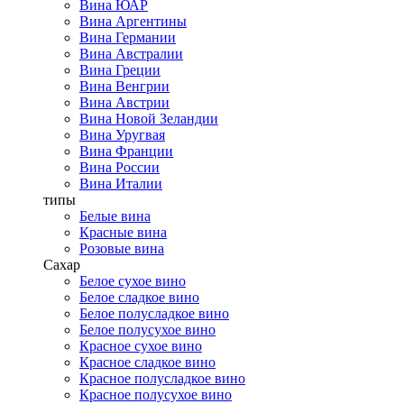
Вина ЮАР
Вина Аргентины
Вина Германии
Вина Австралии
Вина Греции
Вина Венгрии
Вина Австрии
Вина Новой Зеландии
Вина Уругвая
Вина Франции
Вина России
Вина Италии
типы
Белые вина
Красные вина
Розовые вина
Сахар
Белое сухое вино
Белое сладкое вино
Белое полусладкое вино
Белое полусухое вино
Красное сухое вино
Красное сладкое вино
Красное полусладкое вино
Красное полусухое вино