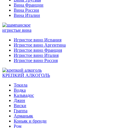
Вина Франции
Вина России
Вина Италии
игристые вина
Игристое вино Испания
Игристое вино Аргентина
Игристое вино Франция
Игристое вино Италия
Игристое вино Россия
КРЕПКИЙ АЛКОГОЛЬ
Текила
Водка
Кальвадос
Джин
Виски
Граппа
Арманьяк
Коньяк и бренди
Ром