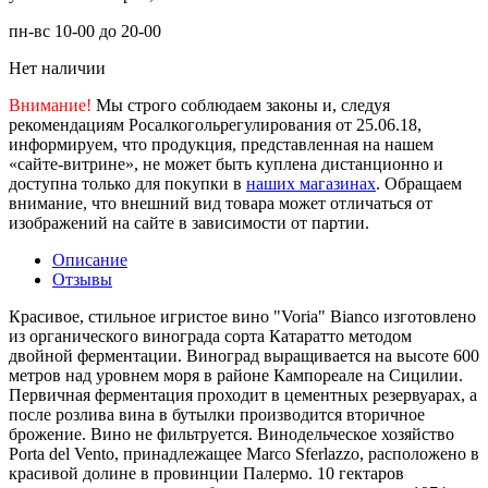
пн-вс 10-00 до 20-00
Нет наличии
Внимание!
Мы строго соблюдаем законы и, следуя
рекомендациям Росалкогольрегулирования от 25.06.18,
информируем, что продукция, представленная на нашем
«сайте-витрине», не может быть куплена дистанционно и
доступна только для покупки в
наших магазинах
. Обращаем
внимание, что внешний вид товара может отличаться от
изображений на сайте в зависимости от партии.
Описание
Отзывы
Красивое, стильное игристое вино "Voria" Bianco изготовлено
из органического винограда сорта Катаратто методом
двойной ферментации. Виноград выращивается на высоте 600
метров над уровнем моря в районе Кампореале на Сицилии.
Первичная ферментация проходит в цементных резервуарах, а
после розлива вина в бутылки производится вторичное
брожение. Вино не фильтруется. Винодельческое хозяйство
Porta del Vento, принадлежащее Marco Sferlazzo, расположено в
красивой долине в провинции Палермо. 10 гектаров