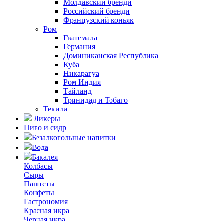
Молдавский бренди
Российский бренди
Французский коньяк
Ром
Гватемала
Германия
Доминиканская Республика
Куба
Никарагуа
Ром Индия
Тайланд
Тринидад и Тобаго
Текила
Ликеры
Пиво и сидр
Безалкогольные напитки
Вода
Бакалея
Колбасы
Сыры
Паштеты
Конфеты
Гастрономия
Красная икра
Черная икра