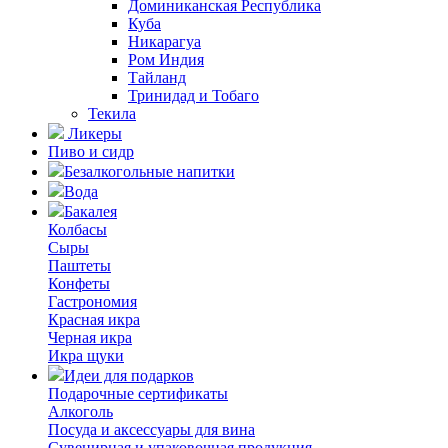
Доминиканская Республика
Куба
Никарагуа
Ром Индия
Тайланд
Тринидад и Тобаго
Текила
Ликеры
Пиво и сидр
Безалкогольные напитки
Вода
Бакалея
Колбасы
Сыры
Паштеты
Конфеты
Гастрономия
Красная икра
Черная икра
Икра щуки
Идеи для подарков
Подарочные сертификаты
Алкоголь
Посуда и аксессуары для вина
Сувенирная и упаковочная продукция