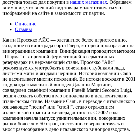
доступна только для покупки в
наших магазинах
. Обращаем
внимание, что внешний вид товара может отличаться от
изображений на сайте в зависимости от партии.
Описание
Отзывы
Канти Просекко АЙС — элегантное белое игристое вино,
созданное из винограда сорта Глера, который произрастает на
виноградниках компании. Винификация проводится методом
"Шарма" с вторичной ферментацией в герметичных
резервуарах из нержавеющей стали. Просекко "Айс"
рекомендуется употреблять в сочетании с кубиками льда,
листьями мяты и ягодами черники. История компании Canti
не насчитывает многих поколений. Ее истоки восходят к 2001
году, когда знаменитый винодел Джанни Мартини,
совладелец семейной компании Fratelli Martini Secondo Luigi,
решил создать собственную винодельню в исключительно
итальянском стиле. Название Canti, в переводе с итальянского
означающее "песни" или "спой!", стало отражением
итальянской страсти и жизнерадостности. С 2002 года
компания начала выпуск удивительных вин, покоривших
рынки более чем 50 стран, постоянно совершенствуясь и
внося разнообразие в дело итальянского винопроизводства.