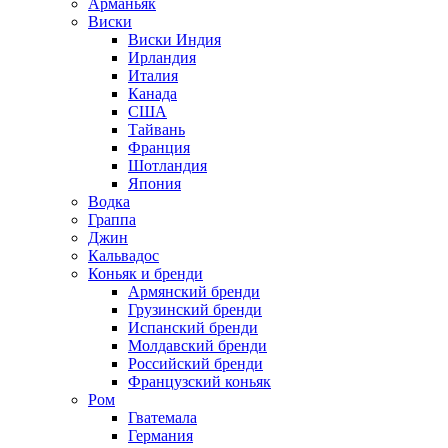
Арманьяк
Виски
Виски Индия
Ирландия
Италия
Канада
США
Тайвань
Франция
Шотландия
Япония
Водка
Граппа
Джин
Кальвадос
Коньяк и бренди
Армянский бренди
Грузинский бренди
Испанский бренди
Молдавский бренди
Российский бренди
Французский коньяк
Ром
Гватемала
Германия