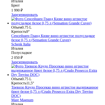
Италия
Брют
1 990 ₽
Зарезервировать
Объем
0.75 L
Крепость
9°
Сенсейшен Гранд Кюве вино игристое полусладкое
белое 0,75 л (Sensation Grande Cuvee)
Schenk Italia
Италия
Полусладкое
2 050 ₽
Зарезервировать
Объем
0.75 L
Крепость
11,5°
Тревизо Крудо Просекко вино игристое выдержанное
брют белое 0,75 л (Crudo Prosecco Extra Dry Treviso
DOC)
Mare Magnum
Италия