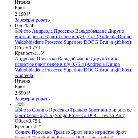
Италия
Брют
2 190 ₽
Зарезервировать
Год
2024
Объем
0.75 L
Крепость
11.5°
Андреола Просекко Вальдобьядене Дирупо вино
игристое брют белое в п/у 0,75 л (Andreola Dirupo
Valdobbiadene Prosecco Superiore DOCG Brut in gift box)
Andreola
Италия
Брют
2 690 ₽
Зарезервировать
-20%
Объем
0.75 L
Крепость
11°
Солиго Просекко Тревизо Брют вино игристое брют
белое 0,75 л (Soligo Prosecco DOC Treviso Brut)