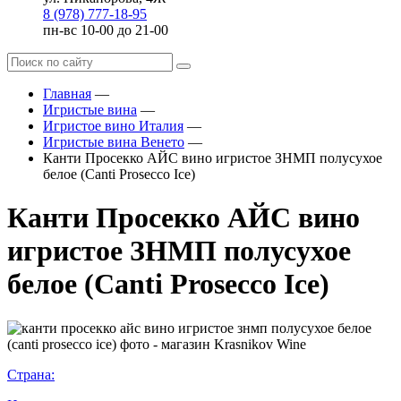
8 (978) 777-18-95
пн-вс 10-00 до 21-00
Главная
—
Игристые вина
—
Игристое вино Италия
—
Игристые вина Венето
—
Канти Просекко АЙС вино игристое ЗНМП полусухое
белое (Canti Prosecco Ice)
Канти Просекко АЙС вино
игристое ЗНМП полусухое
белое (Canti Prosecco Ice)
Страна: