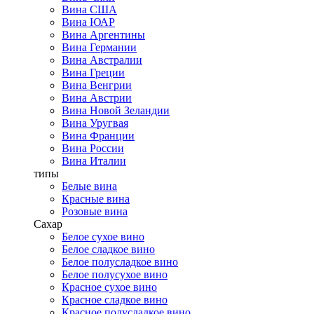
Вина США
Вина ЮАР
Вина Аргентины
Вина Германии
Вина Австралии
Вина Греции
Вина Венгрии
Вина Австрии
Вина Новой Зеландии
Вина Уругвая
Вина Франции
Вина России
Вина Италии
типы
Белые вина
Красные вина
Розовые вина
Сахар
Белое сухое вино
Белое сладкое вино
Белое полусладкое вино
Белое полусухое вино
Красное сухое вино
Красное сладкое вино
Красное полусладкое вино