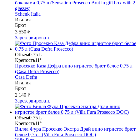
бокалами 0,75 л (Sensation Prosecco Brut in gift box with 2
glasses)
Schenk Italia
Италия
Брют
3 550 ₽
Зарезервировать
Объем
0.75 L
Крепость
11°
Просекко Каза Дефра вино игристое брют белое 0,75 л
(Casa Defra Prosecco)
Casa Defra
Италия
Брют
2 140 ₽
Зарезервировать
Объем
0.75 L
Крепость
11°
Вилла Фура Просекко Экстра Драй вино игристое брют
белое 0,75 л (Villa Fura Prosecco DOC)