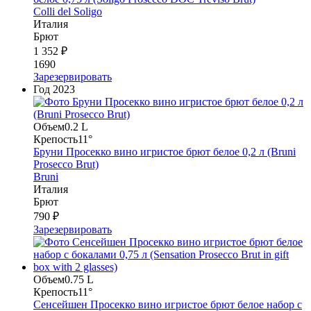
Colli del Soligo
Италия
Брют
1 352 ₽
1690
Зарезервировать
Год
2023
Объем
0.2 L
Крепость
11°
Бруни Просекко вино игристое брют белое 0,2 л (Bruni
Prosecco Brut)
Bruni
Италия
Брют
790 ₽
Зарезервировать
Объем
0.75 L
Крепость
11°
Сенсейшен Просекко вино игристое брют белое набор с