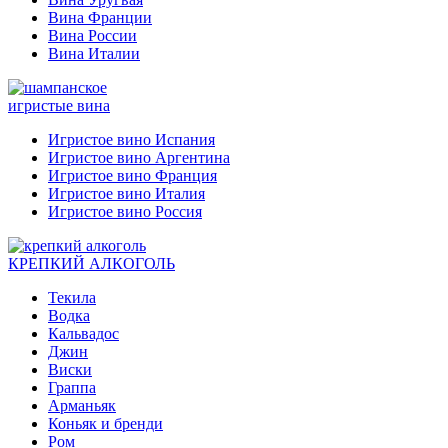
Вина Франции
Вина России
Вина Италии
игристые вина
Игристое вино Испания
Игристое вино Аргентина
Игристое вино Франция
Игристое вино Италия
Игристое вино Россия
КРЕПКИЙ АЛКОГОЛЬ
Текила
Водка
Кальвадос
Джин
Виски
Граппа
Арманьяк
Коньяк и бренди
Ром