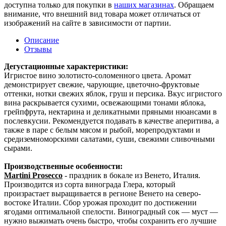
доступна только для покупки в
наших магазинах
. Обращаем
внимание, что внешний вид товара может отличаться от
изображений на сайте в зависимости от партии.
Описание
Отзывы
Дегустационные характеристики:
Игристое вино золотисто-соломенного цвета. Аромат
демонстрирует свежие, чарующие, цветочно-фруктовые
оттенки, нотки свежих яблок, груш и персика. Вкус игристого
вина раскрывается сухими, освежающими тонами яблока,
грейпфрута, нектарина и деликатными пряными нюансами в
послевкусии. Рекомендуется подавать в качестве аперитива, а
также в паре с белым мясом и рыбой, морепродуктами и
средиземноморскими салатами, суши, свежими сливочными
сырами.
Производственные особенности:
Martini Prosecco
- праздник в бокале из Венето, Италия.
Производится из сорта винограда Глера, который
произрастает выращивается в регионе Венето на северо-
востоке Италии. Сбор урожая проходит по достижении
ягодами оптимальной спелости. Виноградный сок — муст —
нужно выжимать очень быстро, чтобы сохранить его лучшие