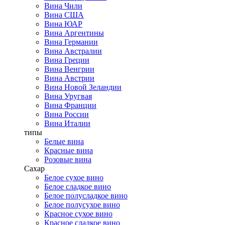
Вина Чили
Вина США
Вина ЮАР
Вина Аргентины
Вина Германии
Вина Австралии
Вина Греции
Вина Венгрии
Вина Австрии
Вина Новой Зеландии
Вина Уругвая
Вина Франции
Вина России
Вина Италии
типы
Белые вина
Красные вина
Розовые вина
Сахар
Белое сухое вино
Белое сладкое вино
Белое полусладкое вино
Белое полусухое вино
Красное сухое вино
Красное сладкое вино