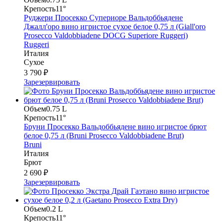
Крепость
11°
Руджери Просекко Супериоре Вальдоббьядене
Джалл'оро вино игристое сухое белое 0,75 л (Giall'oro
Prosecco Valdobbiadene DOCG Superiore Ruggeri)
Ruggeri
Италия
Сухое
3 790 ₽
Зарезервировать
Объем
0.75 L
Крепость
11°
Бруни Просекко Вальдоббьядене вино игристое брют
белое 0,75 л (Bruni Prosecco Valdobbiadene Brut)
Bruni
Италия
Брют
2 690 ₽
Зарезервировать
Объем
0.2 L
Крепость
11°