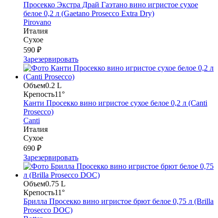
Просекко Экстра Драй Гаэтано вино игристое сухое
белое 0,2 л (Gaetano Prosecco Extra Dry)
Pirovano
Италия
Сухое
590 ₽
Зарезервировать
Объем
0.2 L
Крепость
11°
Канти Просекко вино игристое сухое белое 0,2 л (Canti
Prosecco)
Canti
Италия
Сухое
690 ₽
Зарезервировать
Объем
0.75 L
Крепость
11°
Брилла Просекко вино игристое брют белое 0,75 л (Brilla
Prosecco DOC)