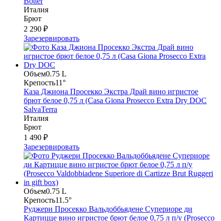
Botter
Италия
Брют
2 290 ₽
Зарезервировать
Объем
0.75 L
Крепость
11°
Каза Джиона Просекко Экстра Драй вино игристое
брют белое 0,75 л (Casa Giona Prosecco Extra Dry DOC
SalvaTerra
Италия
Брют
1 490 ₽
Зарезервировать
Объем
0.75 L
Крепость
11.5°
Руджери Просекко Вальдоббьядене Супериоре ди
Картицце вино игристое брют белое 0,75 л п/у (Prosecco