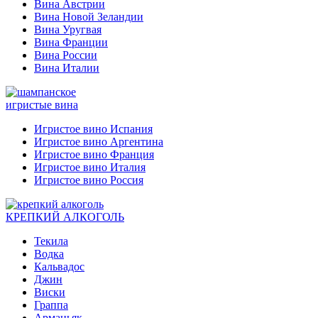
Вина Австрии
Вина Новой Зеландии
Вина Уругвая
Вина Франции
Вина России
Вина Италии
игристые вина
Игристое вино Испания
Игристое вино Аргентина
Игристое вино Франция
Игристое вино Италия
Игристое вино Россия
КРЕПКИЙ АЛКОГОЛЬ
Текила
Водка
Кальвадос
Джин
Виски
Граппа
Арманьяк