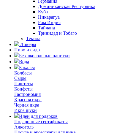
Германия
Доминиканская Республика
Куба
Никарагуа
Ром Индия
Тайланд
Тринидад и Тобаго
Текила
Ликеры
Пиво и сидр
Безалкогольные напитки
Вода
Бакалея
Колбасы
Сыры
Паштеты
Конфеты
Гастрономия
Красная икра
Черная икра
Икра щуки
Идеи для подарков
Подарочные сертификаты
Алкоголь
Посуда и аксессуары для вина