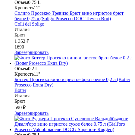
Объем
0.75 L
Крепость
11°
Солиго Просекко Тревизо Брют вино игристое брют
белое 0,75 л (Soligo Prosecco DOC Treviso Brut)
Colli del Soligo
Италия
Брют
1 352 ₽
1690
Зарезервировать
Объем
0.2 L
Крепость
11°
Боттер Просекко вино игристое брют белое 0,2 л (Botter
Prosecco Extra Dry)
Botter
Италия
Брют
590 ₽
Зарезервировать
Объем
0.75 L