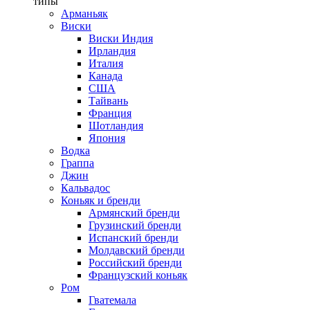
типы
Арманьяк
Виски
Виски Индия
Ирландия
Италия
Канада
США
Тайвань
Франция
Шотландия
Япония
Водка
Граппа
Джин
Кальвадос
Коньяк и бренди
Армянский бренди
Грузинский бренди
Испанский бренди
Молдавский бренди
Российский бренди
Французский коньяк
Ром
Гватемала