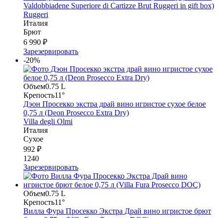
Valdobbiadene Superiore di Cartizze Brut Ruggeri in gift box)
Ruggeri
Италия
Брют
6 990 ₽
Зарезервировать
-20%
Объем
0.75 L
Крепость
11°
Дэон Просекко экстра драй вино игристое сухое белое
0,75 л (Deon Prosecco Extra Dry)
Villa degli Olmi
Италия
Сухое
992 ₽
1240
Зарезервировать
Объем
0.75 L
Крепость
11°
Вилла Фура Просекко Экстра Драй вино игристое брют