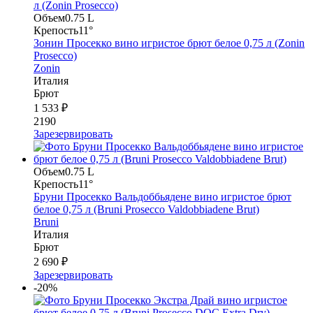
Объем
0.75 L
Крепость
11°
Зонин Просекко вино игристое брют белое 0,75 л (Zonin
Prosecco)
Zonin
Италия
Брют
1 533 ₽
2190
Зарезервировать
Объем
0.75 L
Крепость
11°
Бруни Просекко Вальдоббьядене вино игристое брют
белое 0,75 л (Bruni Prosecco Valdobbiadene Brut)
Bruni
Италия
Брют
2 690 ₽
Зарезервировать
-20%