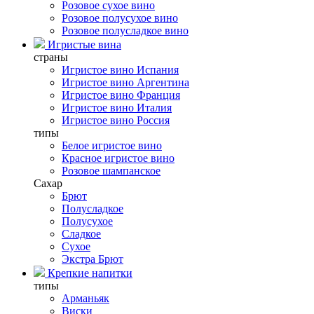
Розовое сухое вино
Розовое полусухое вино
Розовое полусладкое вино
Игристые вина
страны
Игристое вино Испания
Игристое вино Аргентина
Игристое вино Франция
Игристое вино Италия
Игристое вино Россия
типы
Белое игристое вино
Красное игристое вино
Розовое шампанское
Сахар
Брют
Полусладкое
Полусухое
Сладкое
Сухое
Экстра Брют
Крепкие напитки
типы
Арманьяк
Виски