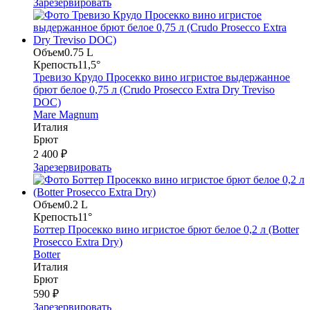
Зарезервировать
Объем
0.75 L
Крепость
11,5°
Тревизо Крудо Просекко вино игристое выдержанное
брют белое 0,75 л (Crudo Prosecco Extra Dry Treviso
DOC)
Mare Magnum
Италия
Брют
2 400 ₽
Зарезервировать
Объем
0.2 L
Крепость
11°
Боттер Просекко вино игристое брют белое 0,2 л (Botter
Prosecco Extra Dry)
Botter
Италия
Брют
590 ₽
Зарезервировать