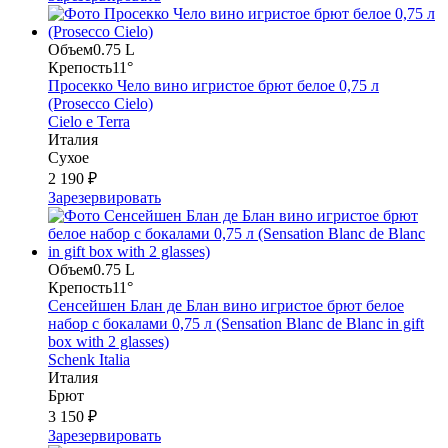
Объем
0.75 L
Крепость
11°
Просекко Чело вино игристое брют белое 0,75 л
(Prosecco Cielo)
Cielo e Terra
Италия
Сухое
2 190 ₽
Зарезервировать
Объем
0.75 L
Крепость
11°
Сенсейшен Блан де Блан вино игристое брют белое
набор с бокалами 0,75 л (Sensation Blanc de Blanc in gift
box with 2 glasses)
Schenk Italia
Италия
Брют
3 150 ₽
Зарезервировать