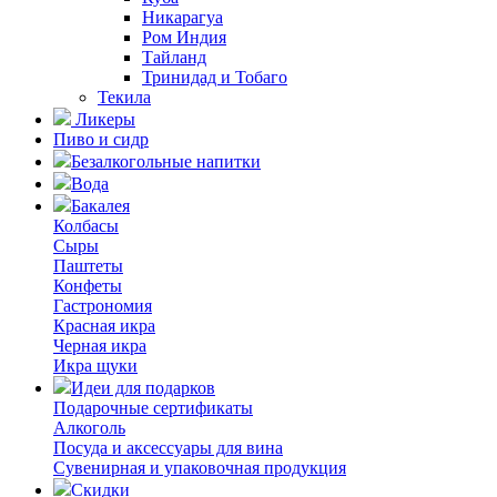
Никарагуа
Ром Индия
Тайланд
Тринидад и Тобаго
Текила
Ликеры
Пиво и сидр
Безалкогольные напитки
Вода
Бакалея
Колбасы
Сыры
Паштеты
Конфеты
Гастрономия
Красная икра
Черная икра
Икра щуки
Идеи для подарков
Подарочные сертификаты
Алкоголь
Посуда и аксессуары для вина
Сувенирная и упаковочная продукция
Скидки