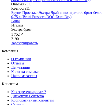
Объем
0.75 L
Крепость
11°
Бруни Просекко Экстра Драй вино игристое брют белое
0,75 л (Bruni Prosecco DOC Extra Dry)
Bruni
Италия
Экстра брют
1 752 ₽
2190
Зарезервировать
Компания
О компании
Отзывы
Дегустации
Колонка сомелье
Наши магазины
Клиентам
Как зарезервировать?
Дисконтная система
Корпоративным клиентам
Скидки