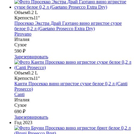
Объем
0.2 L
Крепость
11°
Просекко Экстра Драй Гаэтано вино игристое сухое
белое 0,2 л (Gaetano Prosecco Extra Dry)
Pirovano
Италия
Сухое
590 ₽
Зарезервировать
Объем
0.2 L
Крепость
11°
Канти Просекко вино игристое сухое белое 0,2 л (Canti
Prosecco)
Canti
Италия
Сухое
690 ₽
Зарезервировать
Год
2023