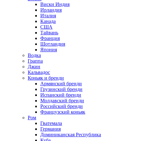
Виски Индия
Ирландия
Италия
Канада
США
Тайвань
Франция
Шотландия
Япония
Водка
Граппа
Джин
Кальвадос
Коньяк и бренди
Армянский бренди
Грузинский бренди
Испанский бренди
Молдавский бренди
Российский бренди
Французский коньяк
Ром
Гватемала
Германия
Доминиканская Республика
Куба