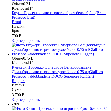
Объем
0.2 L
Крепость
11°
Бруни Просекко вино игристое брют белое 0,2 л (Bruni
Prosecco Brut)
Bruni
Италия
Брют
790 ₽
Зарезервировать
Объем
0.75 L
Крепость
11°
Руджери Просекко Супериоре Вальдоббьядене
Джалл'оро вино игристое сухое белое 0,75 л (Giall'oro
Prosecco Valdobbiadene DOCG Superiore Ruggeri)
Ruggeri
Италия
Сухое
3 790 ₽
Зарезервировать
-30%