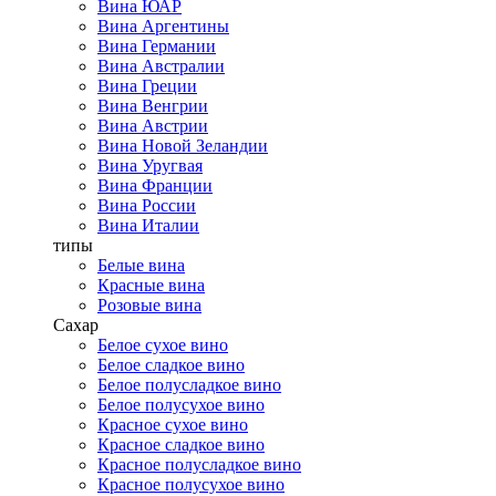
Вина ЮАР
Вина Аргентины
Вина Германии
Вина Австралии
Вина Греции
Вина Венгрии
Вина Австрии
Вина Новой Зеландии
Вина Уругвая
Вина Франции
Вина России
Вина Италии
типы
Белые вина
Красные вина
Розовые вина
Сахар
Белое сухое вино
Белое сладкое вино
Белое полусладкое вино
Белое полусухое вино
Красное сухое вино
Красное сладкое вино
Красное полусладкое вино
Красное полусухое вино