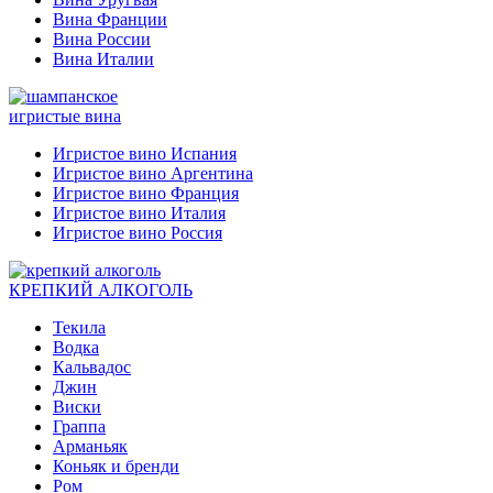
Вина Франции
Вина России
Вина Италии
игристые вина
Игристое вино Испания
Игристое вино Аргентина
Игристое вино Франция
Игристое вино Италия
Игристое вино Россия
КРЕПКИЙ АЛКОГОЛЬ
Текила
Водка
Кальвадос
Джин
Виски
Граппа
Арманьяк
Коньяк и бренди
Ром