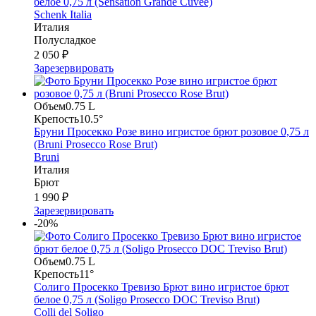
белое 0,75 л (Sensation Grande Cuvee)
Schenk Italia
Италия
Полусладкое
2 050 ₽
Зарезервировать
Объем
0.75 L
Крепость
10.5°
Бруни Просекко Розе вино игристое брют розовое 0,75 л
(Bruni Prosecco Rose Brut)
Bruni
Италия
Брют
1 990 ₽
Зарезервировать
-20%
Объем
0.75 L
Крепость
11°
Солиго Просекко Тревизо Брют вино игристое брют
белое 0,75 л (Soligo Prosecco DOC Treviso Brut)
Colli del Soligo