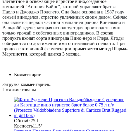
элегантное и освежающее игристое вино,созданное
компанией "
Асто
рия Вайнс", которой управляют братья
Паоло и Джорджо Полегато. Она была основана в 1987 году
семьей виноделов, страстно увлеченных своим делом. Сейчас
она является первой частной компанией района Конельяно и
Вальдоббьядене, которая использует для производства вин
только урожай с собственных виноградников.
В
состав
продукта входят сорта винограда Пино-неро и Глера. Ягоды
собираются по достижении ими оптимальной спелости. При
процессе вторичной ферментации применяется метод Шарма-
Мартинотти, который длится 3 месяца.
Комментарии
Загрузка комментариев...
Похожие товары
Объем
0.75 L
Крепость
11.5°