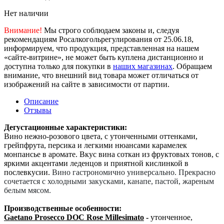
Нет наличии
Внимание!
Мы строго соблюдаем законы и, следуя
рекомендациям Росалкогольрегулирования от 25.06.18,
информируем, что продукция, представленная на нашем
«сайте-витрине», не может быть куплена дистанционно и
доступна только для покупки в
наших магазинах
. Обращаем
внимание, что внешний вид товара может отличаться от
изображений на сайте в зависимости от партии.
Описание
Отзывы
Дегустационные характеристики:
Вино нежно-розового цвета, с утонченными оттенками,
грейпфрута, персика и легкими нюансами карамелек
монпансье в аромате. Вкус вина соткан из фруктовых тонов, с
яркими акцентами леденцов и приятной кислинкой в
послевкусии.
Вино гастрономично универсально. Прекрасно
сочетается с холодными закусками, канапе, пастой, жареным
белым мясом.
Производственные особенности:
Gaetano Prosecco DOC Rose Millesimato
-
утонченное,