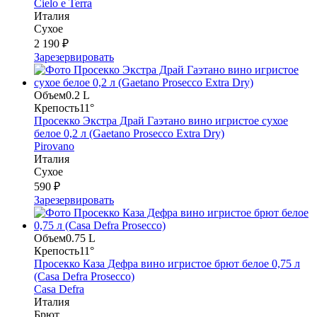
Cielo e Terra
Италия
Сухое
2 190 ₽
Зарезервировать
Объем
0.2 L
Крепость
11°
Просекко Экстра Драй Гаэтано вино игристое сухое
белое 0,2 л (Gaetano Prosecco Extra Dry)
Pirovano
Италия
Сухое
590 ₽
Зарезервировать
Объем
0.75 L
Крепость
11°
Просекко Каза Дефра вино игристое брют белое 0,75 л
(Casa Defra Prosecco)
Casa Defra
Италия
Брют