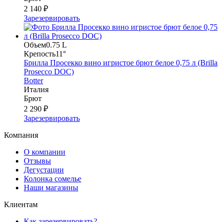
2 140 ₽
Зарезервировать
Объем
0.75 L
Крепость
11°
Брилла Просекко вино игристое брют белое 0,75 л (Brilla
Prosecco DOC)
Botter
Италия
Брют
2 290 ₽
Зарезервировать
Компания
О компании
Отзывы
Дегустации
Колонка сомелье
Наши магазины
Клиентам
Как зарезервировать?