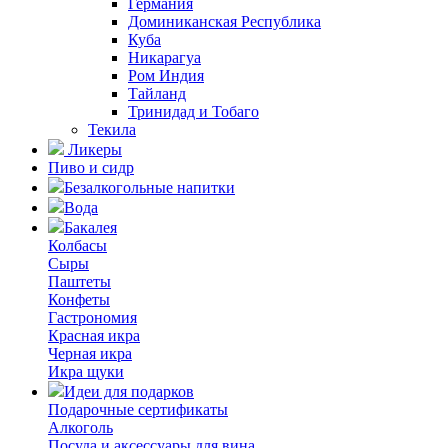
Германия
Доминиканская Республика
Куба
Никарагуа
Ром Индия
Тайланд
Тринидад и Тобаго
Текила
Ликеры
Пиво и сидр
Безалкогольные напитки
Вода
Бакалея
Колбасы
Сыры
Паштеты
Конфеты
Гастрономия
Красная икра
Черная икра
Икра щуки
Идеи для подарков
Подарочные сертификаты
Алкоголь
Посуда и аксессуары для вина