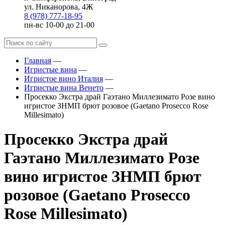
ул. Никанорова, 4Ж
8 (978) 777-18-95
пн-вс 10-00 до 21-00
Главная
—
Игристые вина
—
Игристое вино Италия
—
Игристые вина Венето
—
Просекко Экстра драй Гаэтано Миллезимато Розе вино
игристое ЗНМП брют розовое (Gaetano Prosecco Rose
Millesimato)
Просекко Экстра драй
Гаэтано Миллезимато Розе
вино игристое ЗНМП брют
розовое (Gaetano Prosecco
Rose Millesimato)