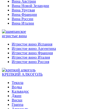
Вина Австрии
Вина Новой Зеландии
Вина Уругвая
Вина Франции
Вина России
Вина Италии
игристые вина
Игристое вино Испания
Игристое вино Аргентина
Игристое вино Франция
Игристое вино Италия
Игристое вино Россия
КРЕПКИЙ АЛКОГОЛЬ
Текила
Водка
Кальвадос
Джин
Виски
Граппа
Арманьяк