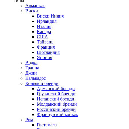
типы
Арманьяк
Виски
Виски Индия
Ирландия
Италия
Канада
США
Тайвань
Франция
Шотландия
Япония
Водка
Граппа
Джин
Кальвадос
Коньяк и бренди
Армянский бренди
Грузинский бренди
Испанский бренди
Молдавский бренди
Российский бренди
Французский коньяк
Ром
Гватемала