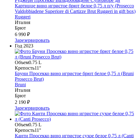
Руджери Просекко Вальдоббьядене Супериоре ди
Картицце вино игристое брют белое 0,75 л п/у (Prosecco
Valdobbiadene Superiore di Cartizze Brut Ruggeri in gift box)
Ruggeri
Италия
Брют
6 990 ₽
Зарезервировать
Год
2023
Объем
0.75 L
Крепость
11°
Бруни Просекко вино игристое брют белое 0,75 л (Bruni
Prosecco Brut)
Bruni
Италия
Брют
2 190 ₽
Зарезервировать
Объем
0.75 L
Крепость
11°
Канти Просекко вино игристое сухое белое 0,75 л (Canti