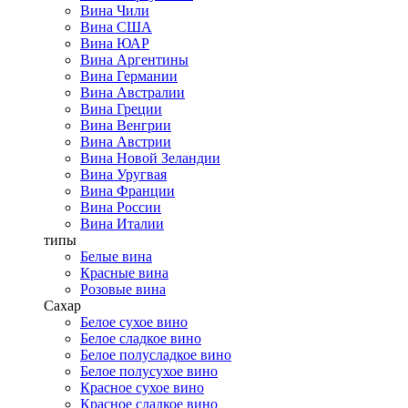
Вина Чили
Вина США
Вина ЮАР
Вина Аргентины
Вина Германии
Вина Австралии
Вина Греции
Вина Венгрии
Вина Австрии
Вина Новой Зеландии
Вина Уругвая
Вина Франции
Вина России
Вина Италии
типы
Белые вина
Красные вина
Розовые вина
Сахар
Белое сухое вино
Белое сладкое вино
Белое полусладкое вино
Белое полусухое вино
Красное сухое вино
Красное сладкое вино