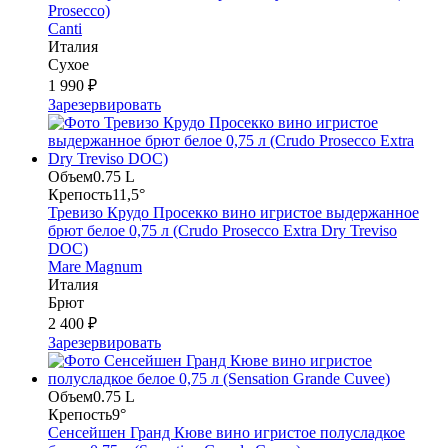
Prosecco)
Canti
Италия
Сухое
1 990 ₽
Зарезервировать
Объем
0.75 L
Крепость
11,5°
Тревизо Крудо Просекко вино игристое выдержанное
брют белое 0,75 л (Crudo Prosecco Extra Dry Treviso
DOC)
Mare Magnum
Италия
Брют
2 400 ₽
Зарезервировать
Объем
0.75 L
Крепость
9°
Сенсейшен Гранд Кюве вино игристое полусладкое