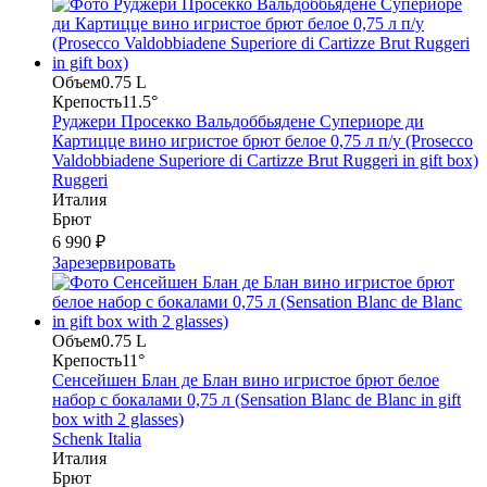
Объем
0.75 L
Крепость
11.5°
Руджери Просекко Вальдоббьядене Супериоре ди
Картицце вино игристое брют белое 0,75 л п/у (Prosecco
Valdobbiadene Superiore di Cartizze Brut Ruggeri in gift box)
Ruggeri
Италия
Брют
6 990 ₽
Зарезервировать
Объем
0.75 L
Крепость
11°
Сенсейшен Блан де Блан вино игристое брют белое
набор с бокалами 0,75 л (Sensation Blanc de Blanc in gift
box with 2 glasses)
Schenk Italia
Италия
Брют