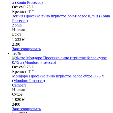
Объем
0.75 L
Крепость
11°
Зонин Просекко вино игристое брют белое 0,75 л (Zonin
Prosecco)
Zonin
Италия
Брют
1 533 ₽
2190
Зарезервировать
-20%
Объем
0.75 L
Крепость
11°
Мондоро Просекко вино игристое белое сухое 0,75 л
(Mondoro Prosecco)
Campari
Италия
Сухое
1 920 ₽
2400
Зарезервировать