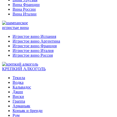
Вина Франции
Вина России
Вина Италии
игристые вина
Игристое вино Испания
Игристое вино Аргентина
Игристое вино Франция
Игристое вино Италия
Игристое вино Россия
КРЕПКИЙ АЛКОГОЛЬ
Текила
Водка
Кальвадос
Джин
Виски
Граппа
Арманьяк
Коньяк и бренди
Ром