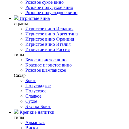
Розовое сухое вино
Розовое полусухое вино
Розовое полусладкое вино
Игристые вина
страны
Игристое вино Испания
Игристое вино Аргентина
Игристое вино Франция
Игристое вино Италия
Игристое вино Россия
типы
Белое игристое вино
Красное игристое вино
Розовое шампанское
Сахар
Брют
Полусладкое
Полусухое
Сладкое
Сухое
Экстра Брют
Крепкие напитки
типы
Арманьяк
Виски