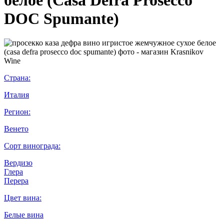
DOC Spumante)
Страна:
Италия
Регион:
Венето
Сорт винограда:
Вердизо
Глера
Перера
Цвет вина:
Белые вина