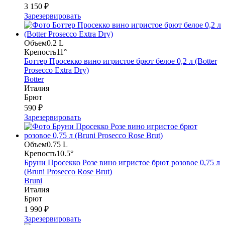
3 150 ₽
Зарезервировать
Объем
0.2 L
Крепость
11°
Боттер Просекко вино игристое брют белое 0,2 л (Botter
Prosecco Extra Dry)
Botter
Италия
Брют
590 ₽
Зарезервировать
Объем
0.75 L
Крепость
10.5°
Бруни Просекко Розе вино игристое брют розовое 0,75 л
(Bruni Prosecco Rose Brut)
Bruni
Италия
Брют
1 990 ₽
Зарезервировать