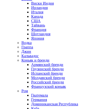
Виски Индия
Ирландия
Италия
Канада
США
Тайвань
Франция
Шотландия
Япония
Водка
Граппа
Джин
Кальвадос
Коньяк и бренди
Армянский бренди
Грузинский бренди
Испанский бренди
Молдавский бренди
Российский бренди
Французский коньяк
Ром
Гватемала
Германия
Доминиканская Республика
Куба