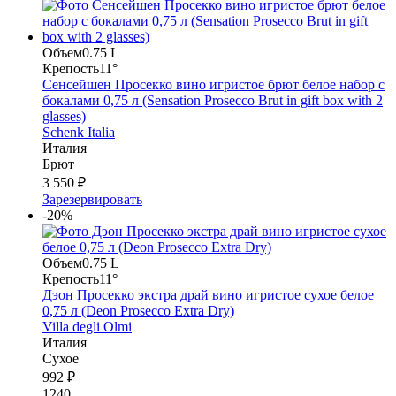
Объем
0.75 L
Крепость
11°
Сенсейшен Просекко вино игристое брют белое набор с
бокалами 0,75 л (Sensation Prosecco Brut in gift box with 2
glasses)
Schenk Italia
Италия
Брют
3 550 ₽
Зарезервировать
-20%
Объем
0.75 L
Крепость
11°
Дэон Просекко экстра драй вино игристое сухое белое
0,75 л (Deon Prosecco Extra Dry)
Villa degli Olmi
Италия
Сухое
992 ₽
1240