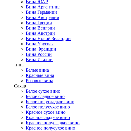
Вина ЮАР
Вина Аргентины
Вина Германии
Вина Австралии
Вина Греции
Вина Венгрии
Вина Австрии
Вина Новой Зеландии
Вина Уругвая
Вина Франции
Вина России
Вина Италии
типы
Белые вина
Красные вина
Розовые вина
Сахар
Белое сухое вино
Белое сладкое вино
Белое полусладкое вино
Белое полусухое вино
Красное сухое вино
Красное сладкое вино
Красное полусладкое вино
Красное полусухое вино