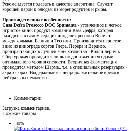
Рекомендуется подавать в качестве аперитива. Служит
хорошей парой к блюдам из морепродуктов и рыбы.
Производственные особенности:
Casa Defra Prosecco DOC Spumante
- утонченное и легкое
игристое вино, продукт компании Каза Дефра, которая
находится в самом сердце виноделия региона Венетто —
между холмами Беричи и Тессини. Производится игристое
вино из винограда сортов Глера, Перера и Вердизо,
произрастающих в лучшей зоне хозяйства - Колли Беричи.
Сбор урожая проводится лишь по достижении ягодами
оптимального уровня спелости. Вторичная ферментация
проводится методом Шарма., т.е. в специальных резервуарах -
акратофорах. Выдерживается непродолжительное время в
нейтральных емкостях.
Комментарии
Загрузка комментариев...
Похожие товары
-30%