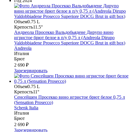
Год
2024
Объем
0.75 L
Крепость
11.5°
Андреола Просекко Вальдобьядене Дирупо вино
игристое брют белое в п/у 0,75 л (Andreola Dirupo
Valdobbiadene Prosecco Superiore DOCG Brut in gift box)
Andreola
Италия
Брют
2 690 ₽
Зарезервировать
Объем
0.75 L
Крепость
11°
Сенсейшен Просекко вино игристое брют белое 0,75 л
(Sensation Prosecco)
Schenk Italia
Италия
Брют
2 690 ₽
Зарезервировать