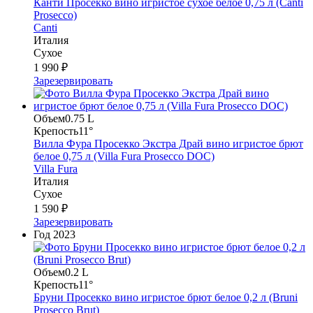
Канти Просекко вино игристое сухое белое 0,75 л (Canti
Prosecco)
Canti
Италия
Сухое
1 990 ₽
Зарезервировать
Объем
0.75 L
Крепость
11°
Вилла Фура Просекко Экстра Драй вино игристое брют
белое 0,75 л (Villa Fura Prosecco DOC)
Villa Fura
Италия
Сухое
1 590 ₽
Зарезервировать
Год
2023
Объем
0.2 L
Крепость
11°
Бруни Просекко вино игристое брют белое 0,2 л (Bruni
Prosecco Brut)