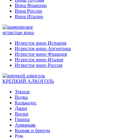
Вина Франции
Вина России
Вина Италии
игристые вина
Игристое вино Испания
Игристое вино Аргентина
Игристое вино Франция
Игристое вино Италия
Игристое вино Россия
КРЕПКИЙ АЛКОГОЛЬ
Текила
Водка
Кальвадос
Джин
Виски
Граппа
Арманьяк
Коньяк и бренди
Ром