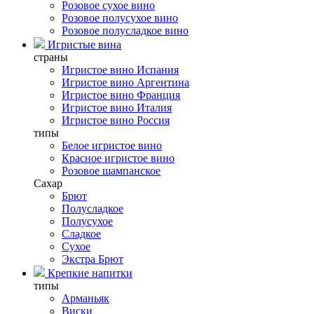
Розовое сухое вино
Розовое полусухое вино
Розовое полусладкое вино
Игристые вина
страны
Игристое вино Испания
Игристое вино Аргентина
Игристое вино Франция
Игристое вино Италия
Игристое вино Россия
типы
Белое игристое вино
Красное игристое вино
Розовое шампанское
Сахар
Брют
Полусладкое
Полусухое
Сладкое
Сухое
Экстра Брют
Крепкие напитки
типы
Арманьяк
Виски