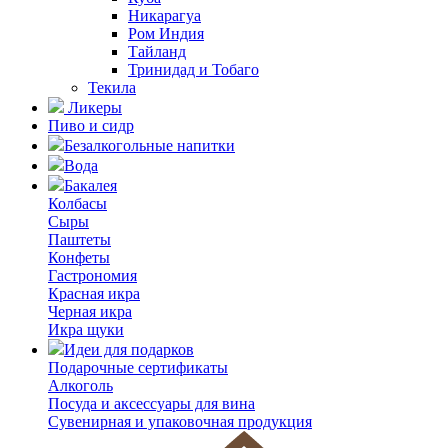
Никарагуа
Ром Индия
Тайланд
Тринидад и Тобаго
Текила
Ликеры
Пиво и сидр
Безалкогольные напитки
Вода
Бакалея
Колбасы
Сыры
Паштеты
Конфеты
Гастрономия
Красная икра
Черная икра
Икра щуки
Идеи для подарков
Подарочные сертификаты
Алкоголь
Посуда и аксессуары для вина
Сувенирная и упаковочная продукция