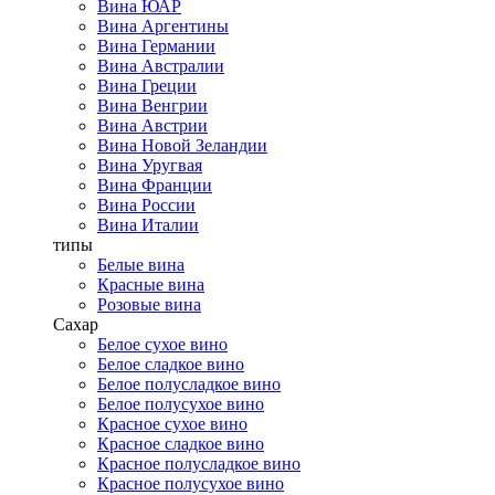
Вина ЮАР
Вина Аргентины
Вина Германии
Вина Австралии
Вина Греции
Вина Венгрии
Вина Австрии
Вина Новой Зеландии
Вина Уругвая
Вина Франции
Вина России
Вина Италии
типы
Белые вина
Красные вина
Розовые вина
Сахар
Белое сухое вино
Белое сладкое вино
Белое полусладкое вино
Белое полусухое вино
Красное сухое вино
Красное сладкое вино
Красное полусладкое вино
Красное полусухое вино