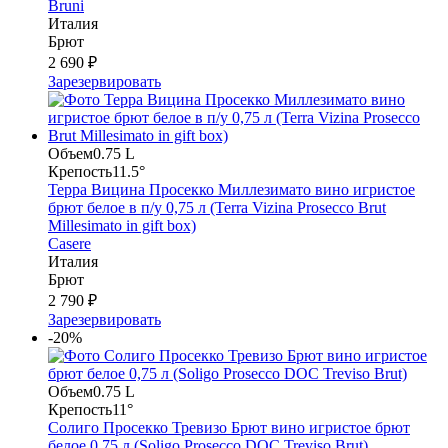
Bruni
Италия
Брют
2 690 ₽
Зарезервировать
Объем
0.75 L
Крепость
11.5°
Терра Вицина Просекко Миллезимато вино игристое
брют белое в п/у 0,75 л (Terra Vizina Prosecco Brut
Millesimato in gift box)
Casere
Италия
Брют
2 790 ₽
Зарезервировать
-20%
Объем
0.75 L
Крепость
11°
Солиго Просекко Тревизо Брют вино игристое брют
белое 0,75 л (Soligo Prosecco DOC Treviso Brut)