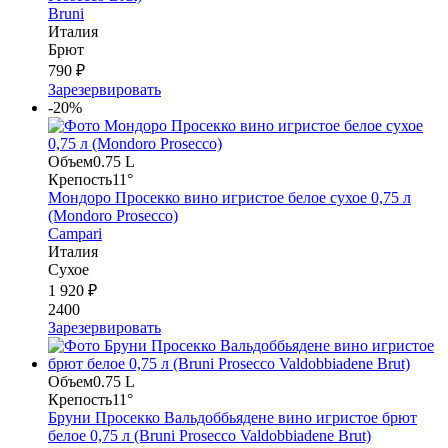
Bruni
Италия
Брют
790 ₽
Зарезервировать
-20%
Объем
0.75 L
Крепость
11°
Мондоро Просекко вино игристое белое сухое 0,75 л
(Mondoro Prosecco)
Campari
Италия
Сухое
1 920 ₽
2400
Зарезервировать
Объем
0.75 L
Крепость
11°
Бруни Просекко Вальдоббьядене вино игристое брют
белое 0,75 л (Bruni Prosecco Valdobbiadene Brut)