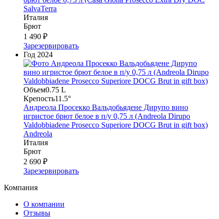
SalvaTerra
Италия
Брют
1 490 ₽
Зарезервировать
Год
2024
Объем
0.75 L
Крепость
11.5°
Андреола Просекко Вальдобьядене Дирупо вино
игристое брют белое в п/у 0,75 л (Andreola Dirupo
Valdobbiadene Prosecco Superiore DOCG Brut in gift box)
Andreola
Италия
Брют
2 690 ₽
Зарезервировать
Компания
О компании
Отзывы