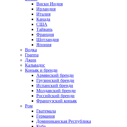
Виски Индия
Ирландия
Италия
Канада
США
Тайвань
Франция
Шотландия
Япония
Водка
Граппа
Джин
Кальвадос
Коньяк и бренди
Армянский бренди
Грузинский бренди
Испанский бренди
Молдавский бренди
Российский бренди
Французский коньяк
Ром
Гватемала
Германия
Доминиканская Республика
Куба