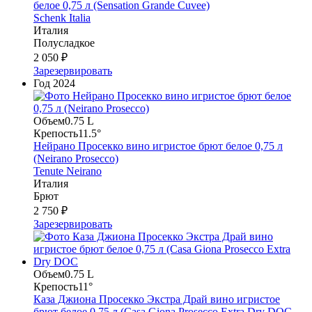
белое 0,75 л (Sensation Grande Cuvee)
Schenk Italia
Италия
Полусладкое
2 050 ₽
Зарезервировать
Год
2024
Объем
0.75 L
Крепость
11.5°
Нейрано Просекко вино игристое брют белое 0,75 л
(Neirano Prosecco)
Tenute Neirano
Италия
Брют
2 750 ₽
Зарезервировать
Объем
0.75 L
Крепость
11°
Каза Джиона Просекко Экстра Драй вино игристое
брют белое 0,75 л (Casa Giona Prosecco Extra Dry DOC