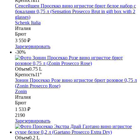
Крепость
11°
Сенсейшен Просекко вино игристое брют белое набор с
бокалами 0,75 л (Sensation Prosecco Brut in gift box with 2
glasses)
Schenk Italia
Италия
Брют
3 550 ₽
Зарезервировать
-30%
Объем
0.75 L
Крепость
11°
Зонин Просекко Розе вино игристое брют розовое 0,75 л
(Zonin Prosecco Rose)
Zonin
Италия
Брют
1 533 ₽
2190
Зарезервировать
Объем
0.2 L