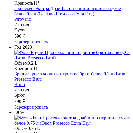
Крепость
11°
Просекко Экстра Драй Гаэтано вино игристое сухое
белое 0,2 л (Gaetano Prosecco Extra Dry)
Pirovano
Италия
Сухое
590 ₽
Зарезервировать
Год
2023
Объем
0.2 L
Крепость
11°
Бруни Просекко вино игристое брют белое 0,2 л (Bruni
Prosecco Brut)
Bruni
Италия
Брют
790 ₽
Зарезервировать
-20%
Объем
0.75 L