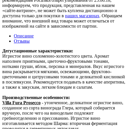
рекомендациям Росалкогольрегулирования от 25.06.18,
информируем, что продукция, представленная на нашем
«сайте-витрине», не может быть куплена дистанционно и
доступна только для покупки в
наших магазинах
. Обращаем
внимание, что внешний вид товара может отличаться от
изображений на сайте в зависимости от партии.
Описание
Отзывы
Дегустационные характеристики:
Игристое вино соломенно-золотистого цвета. Аромат
наполнен приятными, цветочно-фруктовыми тонами,
нотками груши, яблок, персика и минералов. Вкус игристого
вина раскрывается мягкими, освежающими, фруктово-
цветочными и цитрусовыми тонами и деликатной кислинкой
в послевкусии. Рекомендуется подавать в качестве аперитива,
а также к закускам, легким блюдам и салатам.
Производственные особенности:
Villa Fura Prosecco
- утонченное, деликатное игристое вино,
созданное из сорта винограда Глера, который собирается
вручную, после чего на винодельне подлежит
гребнеотделению и прессованию. Игристое вино
изготавливается методом Шарма: вторичная ферментация
проводится в герметичных автоклавах.