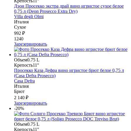
Крепость
11°
Дэон Просекко экстра драй вино игристое сухое белое
0,75 л (Deon Prosecco Extra Dry)
Villa degli Olmi
Италия
Сухое
992 ₽
1240
Зарезервировать
Объем
0.75 L
Крепость
11°
Просекко Каза Дефра вино игристое брют белое 0,75 л
(Casa Defra Prosecco)
Casa Defra
Италия
Брют
2 140 ₽
Зарезервировать
-20%
Объем
0.75 L
Крепость
11°