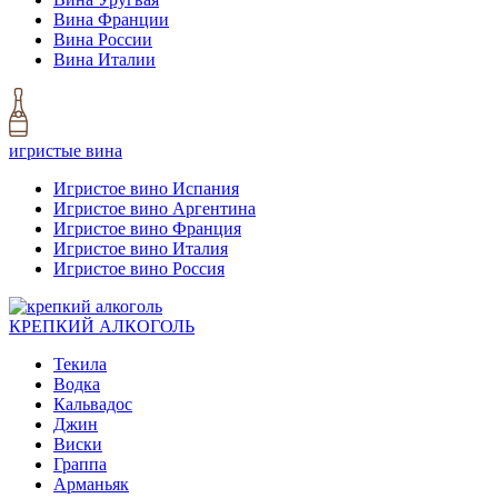
Вина Франции
Вина России
Вина Италии
игристые вина
Игристое вино Испания
Игристое вино Аргентина
Игристое вино Франция
Игристое вино Италия
Игристое вино Россия
КРЕПКИЙ АЛКОГОЛЬ
Текила
Водка
Кальвадос
Джин
Виски
Граппа
Арманьяк