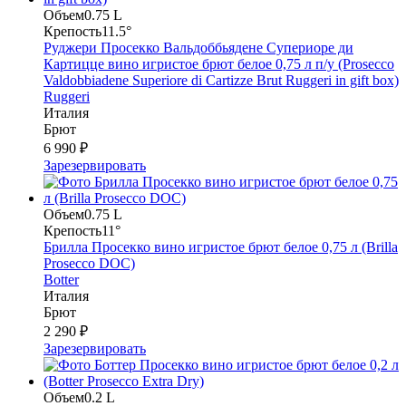
Объем
0.75 L
Крепость
11.5°
Руджери Просекко Вальдоббьядене Супериоре ди
Картицце вино игристое брют белое 0,75 л п/у (Prosecco
Valdobbiadene Superiore di Cartizze Brut Ruggeri in gift box)
Ruggeri
Италия
Брют
6 990 ₽
Зарезервировать
Объем
0.75 L
Крепость
11°
Брилла Просекко вино игристое брют белое 0,75 л (Brilla
Prosecco DOC)
Botter
Италия
Брют
2 290 ₽
Зарезервировать
Объем
0.2 L