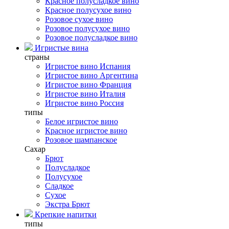
Красное полусладкое вино
Красное полусухое вино
Розовое сухое вино
Розовое полусухое вино
Розовое полусладкое вино
Игристые вина
страны
Игристое вино Испания
Игристое вино Аргентина
Игристое вино Франция
Игристое вино Италия
Игристое вино Россия
типы
Белое игристое вино
Красное игристое вино
Розовое шампанское
Сахар
Брют
Полусладкое
Полусухое
Сладкое
Сухое
Экстра Брют
Крепкие напитки
типы