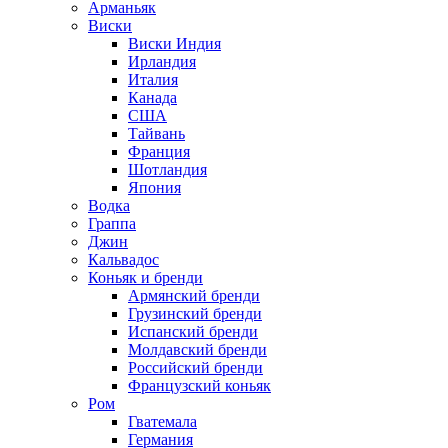
Арманьяк
Виски
Виски Индия
Ирландия
Италия
Канада
США
Тайвань
Франция
Шотландия
Япония
Водка
Граппа
Джин
Кальвадос
Коньяк и бренди
Армянский бренди
Грузинский бренди
Испанский бренди
Молдавский бренди
Российский бренди
Французский коньяк
Ром
Гватемала
Германия