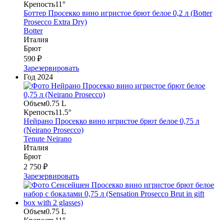
Крепость
11°
Боттер Просекко вино игристое брют белое 0,2 л (Botter
Prosecco Extra Dry)
Botter
Италия
Брют
590 ₽
Зарезервировать
Год
2024
Объем
0.75 L
Крепость
11.5°
Нейрано Просекко вино игристое брют белое 0,75 л
(Neirano Prosecco)
Tenute Neirano
Италия
Брют
2 750 ₽
Зарезервировать
Объем
0.75 L