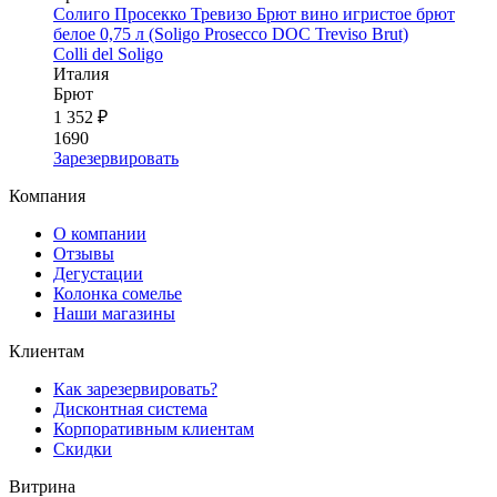
Солиго Просекко Тревизо Брют вино игристое брют
белое 0,75 л (Soligo Prosecco DOC Treviso Brut)
Colli del Soligo
Италия
Брют
1 352 ₽
1690
Зарезервировать
Компания
О компании
Отзывы
Дегустации
Колонка сомелье
Наши магазины
Клиентам
Как зарезервировать?
Дисконтная система
Корпоративным клиентам
Скидки
Витрина