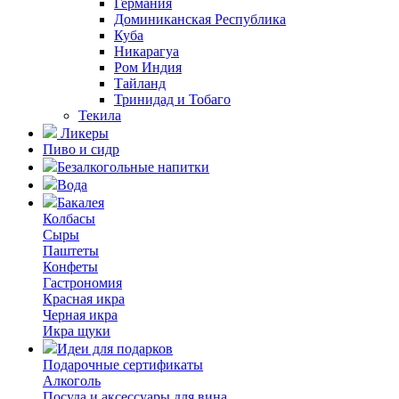
Германия
Доминиканская Республика
Куба
Никарагуа
Ром Индия
Тайланд
Тринидад и Тобаго
Текила
Ликеры
Пиво и сидр
Безалкогольные напитки
Вода
Бакалея
Колбасы
Сыры
Паштеты
Конфеты
Гастрономия
Красная икра
Черная икра
Икра щуки
Идеи для подарков
Подарочные сертификаты
Алкоголь
Посуда и аксессуары для вина