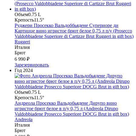
Объем
0.75 L
Крепость
11.5°
Руджери Просекко Вальдоббьядене Супериоре ди
Картицце вино игристое брют белое 0,75 л п/у (Prosecco
Valdobbiadene Superiore di Cartizze Brut Ruggeri in gift box)
Ruggeri
Италия
Брют
6 990 ₽
Зарезервировать
Год
2024
Объем
0.75 L
Крепость
11.5°
Андреола Просекко Вальдобьядене Дирупо вино
игристое брют белое в п/у 0,75 л (Andreola Dirupo
Valdobbiadene Prosecco Superiore DOCG Brut in gift box)
Andreola
Италия
Брют