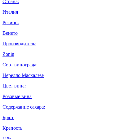
Страна:
Италия
Регион:
Венето
Производитель:
Zonin
Сорт винограда:
Нерелло Маскалезе
Цвет вина:
Розовые вина
Содержание сахара:
Брют
Крепость:
11%