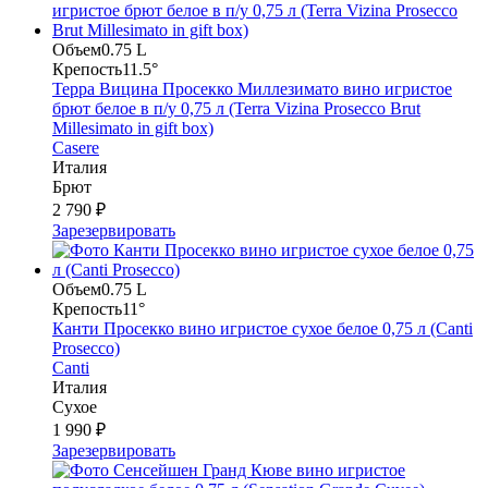
Объем
0.75 L
Крепость
11.5°
Терра Вицина Просекко Миллезимато вино игристое
брют белое в п/у 0,75 л (Terra Vizina Prosecco Brut
Millesimato in gift box)
Casere
Италия
Брют
2 790 ₽
Зарезервировать
Объем
0.75 L
Крепость
11°
Канти Просекко вино игристое сухое белое 0,75 л (Canti
Prosecco)
Canti
Италия
Сухое
1 990 ₽
Зарезервировать