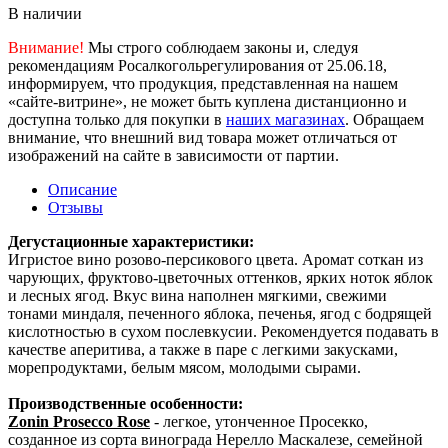
В наличии
Внимание!
Мы строго соблюдаем законы и, следуя
рекомендациям Росалкогольрегулирования от 25.06.18,
информируем, что продукция, представленная на нашем
«сайте-витрине», не может быть куплена дистанционно и
доступна только для покупки в
наших магазинах
. Обращаем
внимание, что внешний вид товара может отличаться от
изображений на сайте в зависимости от партии.
Описание
Отзывы
Дегустационные характеристики:
Игристое вино розово-персикового цвета. Аромат соткан из
чарующих, фруктово-цветочных оттенков, ярких ноток яблок
и лесных ягод. Вкус вина наполнен мягкими, свежими
тонами миндаля, печенного яблока, печенья, ягод с бодрящей
кислотностью в сухом послевкусии. Рекомендуется подавать в
качестве аперитива, а также в паре с
легкими закусками,
морепродуктами, белым мясом, молодыми сырами.
Производственные особенности:
Zonin Prosecco Rose
- легкое, утонченное Просекко,
созданное из сорта винограда Нерелло Маскалезе, семейной