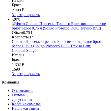
Италия
Брют
2 400 ₽
Зарезервировать
-20%
Объем
0.75 L
Крепость
11°
Солиго Просекко Тревизо Брют вино игристое брют
белое 0,75 л (Soligo Prosecco DOC Treviso Brut)
Colli del Soligo
Италия
Брют
1 352 ₽
1690
Зарезервировать
Компания
О компании
Отзывы
Дегустации
Колонка сомелье
Наши магазины