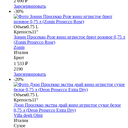
2 690 ₽
Зарезервировать
-30%
Объем
0.75 L
Крепость
11°
Зонин Просекко Розе вино игристое брют розовое 0,75 л
(Zonin Prosecco Rose)
Zonin
Италия
Брют
1 533 ₽
2190
Зарезервировать
-20%
Объем
0.75 L
Крепость
11°
Дэон Просекко экстра драй вино игристое сухое белое
0,75 л (Deon Prosecco Extra Dry)
Villa degli Olmi
Италия
Сухое