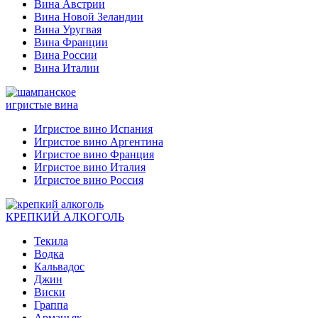
Вина Австрии
Вина Новой Зеландии
Вина Уругвая
Вина Франции
Вина России
Вина Италии
игристые вина
Игристое вино Испания
Игристое вино Аргентина
Игристое вино Франция
Игристое вино Италия
Игристое вино Россия
КРЕПКИЙ АЛКОГОЛЬ
Текила
Водка
Кальвадос
Джин
Виски
Граппа
Арманьяк