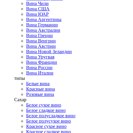
Вина Чили
Вина США
Вина ЮАР
Вина Аргентины
Вина Германии
Вина Австралии
Вина Греции
Вина Венгрии
Вина Австрии
Вина Новой Зеландии
Вина Уругвая
Вина Франции
Вина России
Вина Италии
типы
Белые вина
Красные вина
Розовые вина
Сахар
Белое сухое вино
Белое сладкое вино
Белое полусладкое вино
Белое полусухое вино
Красное сухое вино
Красное сладкое вино