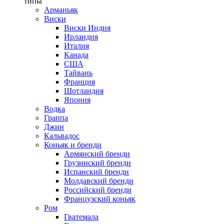
типы
Арманьяк
Виски
Виски Индия
Ирландия
Италия
Канада
США
Тайвань
Франция
Шотландия
Япония
Водка
Граппа
Джин
Кальвадос
Коньяк и бренди
Армянский бренди
Грузинский бренди
Испанский бренди
Молдавский бренди
Российский бренди
Французский коньяк
Ром
Гватемала