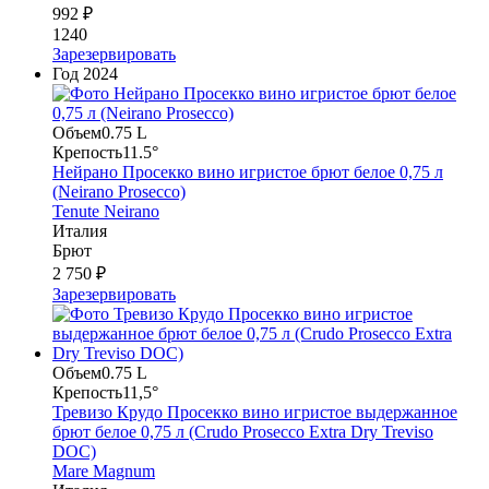
992 ₽
1240
Зарезервировать
Год
2024
Объем
0.75 L
Крепость
11.5°
Нейрано Просекко вино игристое брют белое 0,75 л
(Neirano Prosecco)
Tenute Neirano
Италия
Брют
2 750 ₽
Зарезервировать
Объем
0.75 L
Крепость
11,5°
Тревизо Крудо Просекко вино игристое выдержанное
брют белое 0,75 л (Crudo Prosecco Extra Dry Treviso
DOC)
Mare Magnum