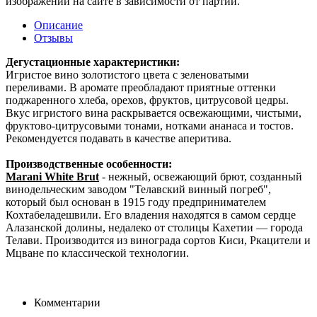
изображений на сайте в зависимости от партии.
Описание
Отзывы
Дегустационные характеристики:
Игристое вино золотистого цвета с зеленоватыми
переливами. В аромате преобладают приятные оттенки
поджаренного хлеба, орехов, фруктов, цитрусовой цедры.
Вкус игристого вина раскрывается освежающими, чистыми,
фруктово-цитрусовыми тонами, нотками ананаса и тостов.
Рекомендуется подавать в качестве аперитива.
Производственные особенности:
Marani White Brut
- нежный, освежающий брют, созданный
винодельческим заводом "Телавский винный погреб",
который был основан в 1915 году предпринимателем
Кохтабеладешвили. Его владения находятся в самом сердце
Алазанской долины, недалеко от столицы Кахетии — города
Телави. Производится из винограда сортов Киси, Ркацители и
Мцване по классической технологии.
Комментарии