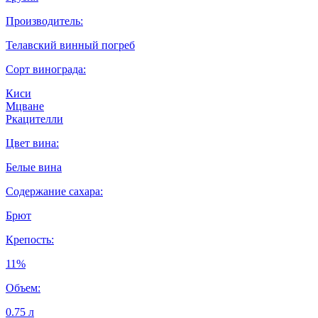
Производитель:
Телавский винный погреб
Сорт винограда:
Киси
Мцване
Ркацителли
Цвет вина:
Белые вина
Содержание сахара:
Брют
Крепость:
11%
Объем:
0.75 л