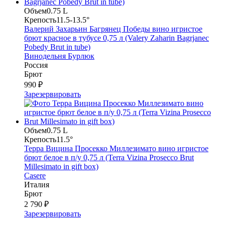
Объем
0.75 L
Крепость
11.5-13.5°
Валерий Захарьин Багрянец Победы вино игристое
брют красное в тубусе 0,75 л (Valery Zaharin Bagrjanec
Pobedy Brut in tube)
Винодельня Бурлюк
Россия
Брют
990 ₽
Зарезервировать
Объем
0.75 L
Крепость
11.5°
Терра Вицина Просекко Миллезимато вино игристое
брют белое в п/у 0,75 л (Terra Vizina Prosecco Brut
Millesimato in gift box)
Casere
Италия
Брют
2 790 ₽
Зарезервировать