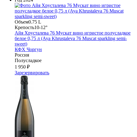
Объем
0.75 L
Крепость
10-12°
Айя Хрусталева 76 Мускат вино игристое полусладкое
белое 0,75 л (Aya Khrustaleva 76 Muscat sparkling semi-
sweet)
КФХ Чоргун
Россия
Полусладкое
1 950 ₽
Зарезервировать