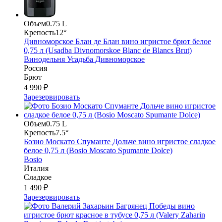
Объем
0.75 L
Крепость
12°
Дивноморское Блан де Блан вино игристое брют белое
0,75 л (Usadba Divnomorskoe Blanc de Blancs Brut)
Винодельня Усадьба Дивноморское
Россия
Брют
4 990 ₽
Зарезервировать
Объем
0.75 L
Крепость
7.5°
Бозио Москато Спуманте Дольче вино игристое сладкое
белое 0,75 л (Bosio Moscato Spumante Dolce)
Bosio
Италия
Сладкое
1 490 ₽
Зарезервировать