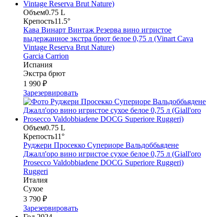
Объем
0.75 L
Крепость
11.5°
Кава Винарт Винтаж Резерва вино игристое
выдержанное экстра брют белое 0,75 л (Vinart Cava
Vintage Reserva Brut Nature)
Garcia Carrion
Испания
Экстра брют
1 990 ₽
Зарезервировать
Объем
0.75 L
Крепость
11°
Руджери Просекко Супериоре Вальдоббьядене
Джалл'оро вино игристое сухое белое 0,75 л (Giall'oro
Prosecco Valdobbiadene DOCG Superiore Ruggeri)
Ruggeri
Италия
Сухое
3 790 ₽
Зарезервировать
Год
2024