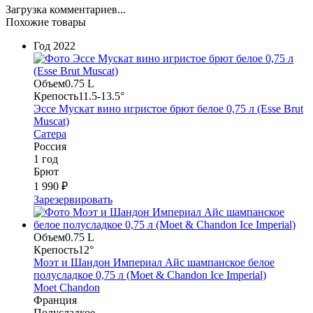
Загрузка комментариев...
Похожие товары
Год
2022
Объем
0.75 L
Крепость
11.5-13.5°
Эссе Мускат вино игристое брют белое 0,75 л (Esse Brut
Muscat)
Сатера
Россия
1 год
Брют
1 990 ₽
Зарезервировать
Объем
0.75 L
Крепость
12°
Моэт и Шандон Империал Айс шампанское белое
полусладкое 0,75 л (Moet & Chandon Ice Imperial)
Moet Chandon
Франция
Полусладкое