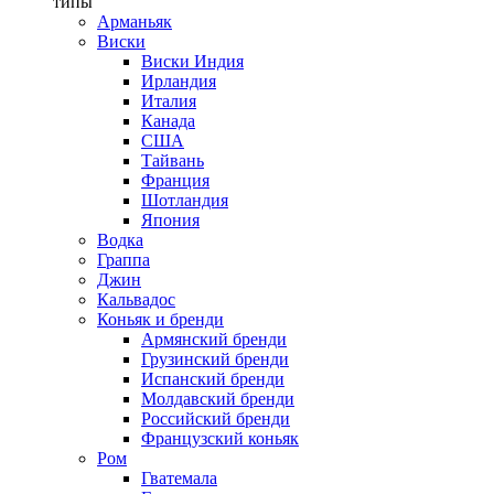
типы
Арманьяк
Виски
Виски Индия
Ирландия
Италия
Канада
США
Тайвань
Франция
Шотландия
Япония
Водка
Граппа
Джин
Кальвадос
Коньяк и бренди
Армянский бренди
Грузинский бренди
Испанский бренди
Молдавский бренди
Российский бренди
Французский коньяк
Ром
Гватемала