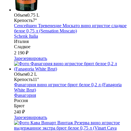
Объем
0.75 L
Крепость
7°
Сенсейшен Тревенецие Москато вино игристое сладкое
белое 0,75 л (Sensation Moscato)
Schenk Italia
Италия
Сладкое
2 190 ₽
Зарезервировать
Объем
0.2 L
Крепость
11°
Фанагория вино игристое брют белое 0,2 л (Fanagoria
White Brut)
Фанагория
Россия
Брют
240 ₽
Зарезервировать