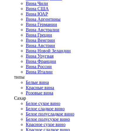
Вина Чили
Вина США
Вина ЮАР
Вина Аргентины
Вина Германии
Вина Австралии
Вина Греции
Вина Венгрии
Вина Австрии
Вина Новой Зеландии
Вина Уругвая
Вина Франции
Вина России
Вина Италии
типы
Белые вина
Красные вина
Розовые вина
Сахар
Белое сухое вино
Белое сладкое вино
Белое полусладкое вино
Белое полусухое вино
Красное сухое вино
Красное сладкое вино