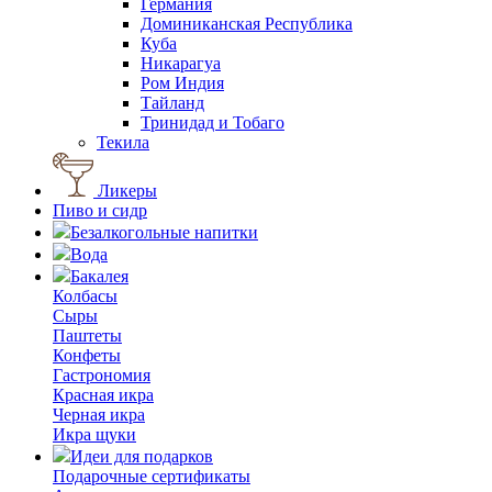
Германия
Доминиканская Республика
Куба
Никарагуа
Ром Индия
Тайланд
Тринидад и Тобаго
Текила
Ликеры
Пиво и сидр
Безалкогольные напитки
Вода
Бакалея
Колбасы
Сыры
Паштеты
Конфеты
Гастрономия
Красная икра
Черная икра
Икра щуки
Идеи для подарков
Подарочные сертификаты