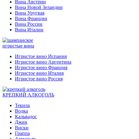
Вина Австрии
Вина Новой Зеландии
Вина Уругвая
Вина Франции
Вина России
Вина Италии
игристые вина
Игристое вино Испания
Игристое вино Аргентина
Игристое вино Франция
Игристое вино Италия
Игристое вино Россия
КРЕПКИЙ АЛКОГОЛЬ
Текила
Водка
Кальвадос
Джин
Виски
Граппа
Арманьяк