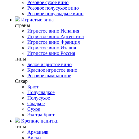
Розовое сухое вино
Розовое полусухое вино
Розовое полусладкое вино
Игристые вина
страны
Игристое вино Испания
Игристое вино Аргентина
Игристое вино Франция
Игристое вино Италия
Игристое вино Россия
типы
Белое игристое вино
Красное игристое вино
Розовое шампанское
Сахар
Брют
Полусладкое
Полусухое
Сладкое
Сухое
Экстра Брют
Крепкие напитки
типы
Арманьяк
Виски