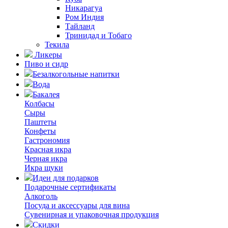
Никарагуа
Ром Индия
Тайланд
Тринидад и Тобаго
Текила
Ликеры
Пиво и сидр
Безалкогольные напитки
Вода
Бакалея
Колбасы
Сыры
Паштеты
Конфеты
Гастрономия
Красная икра
Черная икра
Икра щуки
Идеи для подарков
Подарочные сертификаты
Алкоголь
Посуда и аксессуары для вина
Сувенирная и упаковочная продукция
Скидки