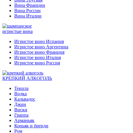
Вина Франции
Вина России
Вина Италии
игристые вина
Игристое вино Испания
Игристое вино Аргентина
Игристое вино Франция
Игристое вино Италия
Игристое вино Россия
КРЕПКИЙ АЛКОГОЛЬ
Текила
Водка
Кальвадос
Джин
Виски
Граппа
Арманьяк
Коньяк и бренди
Ром