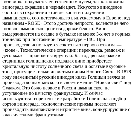
розовинка получается естественным путем, так как кожица
винограда окрашена в черный цвет. Искусство виноделов
состоит в сохранении этой легкости и получении
шампанского, соответствующего выпускаемому в Европе под
названием «ROSE».Этого достичь непросто, вследствие чего
розовое шампанское ценится дороже белого. Вино
выдерживается на осадке в бутылке не менее 3-х лет в горных
тоннелях при постоянной температуре +14С. При
производстве используется сок только первого отжима —
«кюве». Технологические операции: перекладка, ремюаж и
дегоржаж — проводятся вручную. Благодаря выдержке в
старинных голицынских подвалах вино приобретает
кристальную чистоту солнечного света и богатые вкусовые
тона, присущие только игристым винам Нового Света. В 1878
году знаменитый русский винодел князь Голицын взялся за
производство шампанского в своем имении "Новый свет" под
Судаком. Это было первое в России шампанское, не
уступающее по качеству французскому. И сейчас
используются теоретические разработки Голицына - подбор
сортов винограда, технологические приемы позволяют
производить шампанские и игристые вина, конкурирующие с
классическими французскими.