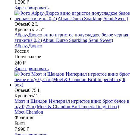
1 390 ₽
Зарезервировать
Объем
0.2 L
Крепость
12.5°
Абрау-Дюрсо вино игристое полусладкое белое черная
этикетка 0,2 (Abrau-Durso Sparkling Semi-Sweet)
Абрау-Дюрсо
Россия
Полусладкое
240 ₽
Зарезервировать
Объем
0.75 L
Крепость
12°
Моэт и Шандон Империал игристое вино брют белое в
п/у 0,75 л (Moet & Chandon Brut Imperial in gift box)
Moet Chandon
Франция
Брют
7 990 ₽
Зарезервировать