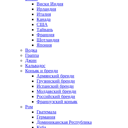
Виски Индия
Ирландия
Италия
Канада
США
Тайвань
Франция
Шотландия
Япония
Водка
Граппа
Джин
Кальвадос
Коньяк и бренди
Армянский бренди
Грузинский бренди
Испанский бренди
Молдавский бренди
Российский бренди
Французский коньяк
Ром
Гватемала
Германия
Доминиканская Республика
Куба