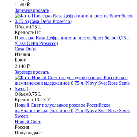
1 590 ₽
Зарезервировать
Объем
0.75 L
Крепость
11°
Просекко Каза Дефра вино игристое брют белое 0,75 л
(Casa Defra Prosecco)
Casa Defra
Италия
Брют
2 140 ₽
Зарезервировать
Объем
0.75 L
Крепость
10-13.5°
Новый Свет полусладкое розовое Российское
шампанское выдержанное 0,75 л (Novy Svet Rose Semi-
Sweet)
Новый Свет
Россия
Полусладкое