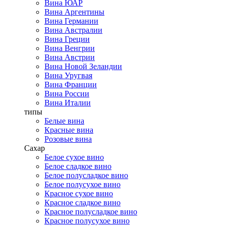
Вина ЮАР
Вина Аргентины
Вина Германии
Вина Австралии
Вина Греции
Вина Венгрии
Вина Австрии
Вина Новой Зеландии
Вина Уругвая
Вина Франции
Вина России
Вина Италии
типы
Белые вина
Красные вина
Розовые вина
Сахар
Белое сухое вино
Белое сладкое вино
Белое полусладкое вино
Белое полусухое вино
Красное сухое вино
Красное сладкое вино
Красное полусладкое вино
Красное полусухое вино