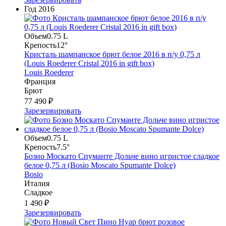
Год
2016
Объем
0.75 L
Крепость
12°
Кристаль шампанское брют белое 2016 в п/у 0,75 л
(Louis Roederer Cristal 2016 in gift box)
Louis Roederer
Франция
Брют
77 490 ₽
Зарезервировать
Объем
0.75 L
Крепость
7.5°
Бозио Москато Спуманте Дольче вино игристое сладкое
белое 0,75 л (Bosio Moscato Spumante Dolce)
Bosio
Италия
Сладкое
1 490 ₽
Зарезервировать