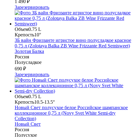
1 490 ₽
Зарезервировать
Объем
0.75 L
Крепость
10°
ЗБ вайн Фриззанте игристое вино полусладкое красное
0,75 л (Zolotaya Balka ZB Wine Frizzante Red Semisweet)
Золотая Балка
Россия
Полусладкое
690 ₽
Зарезервировать
Объем
0.75 L
Крепость
10.5-13.5°
Новый Свет полусухое белое Российское шампанское
коллекционное 0,75 л (Novy Svet White Semi-dry
Collection)
Новый Свет
Россия
Полусухое