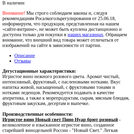
В наличии
Внимание!
Мы строго соблюдаем законы и, следуя
рекомендациям Росалкогольрегулирования от 25.06.18,
информируем, что продукция, представленная на нашем
«сайте-витрине», не может быть куплена дистанционно и
доступна только для покупки в
наших магазинах
. Обращаем
внимание, что внешний вид товара может отличаться от
изображений на сайте в зависимости от партии.
Описание
Отзывы
Дегустационные характеристики:
Игристое вино нежного розового цвета. Аромат чистый,
интенсивный, фруктовый, с пасленовыми нотками. Вкус
напитка живой, насыщенный, с фруктовыми тонами и
нотками леденцов. Рекомендуется подавать в качестве
аперитива, а также к морепродуктам, сырам, мясным блюдам,
фруктовым закускам, десертам и выпечке.
Производственные особенности:
Игристое вино Новый свет Пино Нуар брют розовый
-
великолепное и изысканное игристое вино, созданное
старейшей винодельней России - "Новый Свет." Легкая