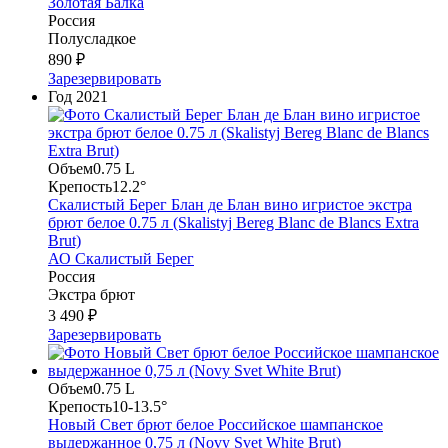
Золотая Балка
Россия
Полусладкое
890 ₽
Зарезервировать
Год
2021
Объем
0.75 L
Крепость
12.2°
Скалистый Берег Блан де Блан вино игристое экстра
брют белое 0.75 л (Skalistyj Bereg Blanc de Blancs Extra
Brut)
АО Скалистый Берег
Россия
Экстра брют
3 490 ₽
Зарезервировать
Объем
0.75 L
Крепость
10-13.5°
Новый Свет брют белое Российское шампанское
выдержанное 0,75 л (Novy Svet White Brut)