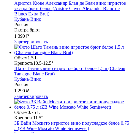
Аристов Кюве Александр Блан де Блан вино игристое
экстра брют белое (Aristov Cuvee Alexander Blanc de
Blancs Extra Brut)
Кубань-Вино
Россия
Экстра брют
1 390 ₽
Зарезервировать
Объем
1.5 L
Крепость
10.5-12.5°
Шато Тамань вино игристое брют белое 1,5 л (Chateau
Tamagne Blanc Brut)
Кубань-Вино
Россия
1 290 ₽
Зарезервировать
Объем
0.75 L
Крепость
11.5°
ЗБ Вайн Москато игристое вино полусладкое белое 0,75
л (ZB Wine Moscato White Semisweet)