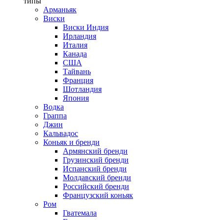
типы
Арманьяк
Виски
Виски Индия
Ирландия
Италия
Канада
США
Тайвань
Франция
Шотландия
Япония
Водка
Граппа
Джин
Кальвадос
Коньяк и бренди
Армянский бренди
Грузинский бренди
Испанский бренди
Молдавский бренди
Российский бренди
Французский коньяк
Ром
Гватемала