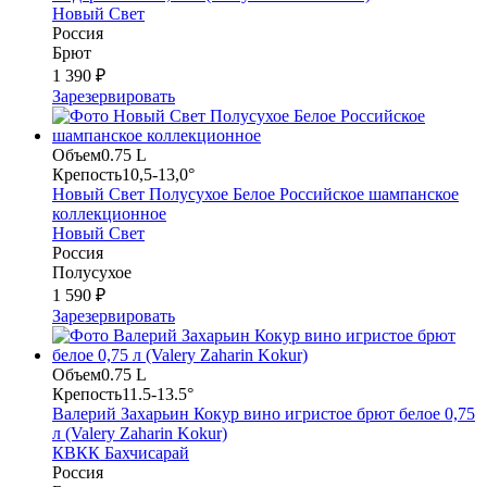
Новый Свет
Россия
Брют
1 390 ₽
Зарезервировать
Объем
0.75 L
Крепость
10,5-13,0°
Новый Свет Полусухое Белое Российское шампанское
коллекционное
Новый Свет
Россия
Полусухое
1 590 ₽
Зарезервировать
Объем
0.75 L
Крепость
11.5-13.5°
Валерий Захарьин Кокур вино игристое брют белое 0,75
л (Valery Zaharin Kokur)
КВКК Бахчисарай
Россия