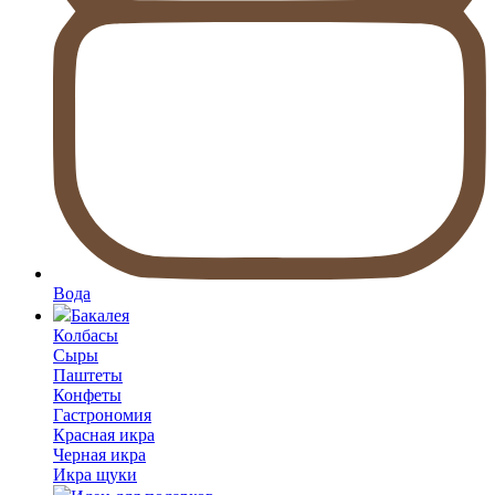
Вода
Бакалея
Колбасы
Сыры
Паштеты
Конфеты
Гастрономия
Красная икра
Черная икра
Икра щуки