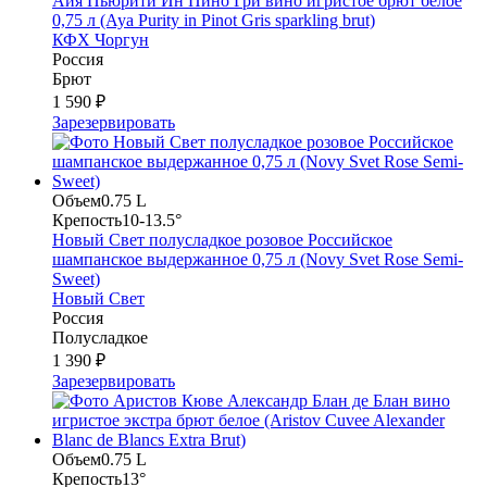
Айя Пьюрити Ин Пино Гри вино игристое брют белое
0,75 л (Aya Purity in Pinot Gris sparkling brut)
КФХ Чоргун
Россия
Брют
1 590 ₽
Зарезервировать
Объем
0.75 L
Крепость
10-13.5°
Новый Свет полусладкое розовое Российское
шампанское выдержанное 0,75 л (Novy Svet Rose Semi-
Sweet)
Новый Свет
Россия
Полусладкое
1 390 ₽
Зарезервировать
Объем
0.75 L
Крепость
13°