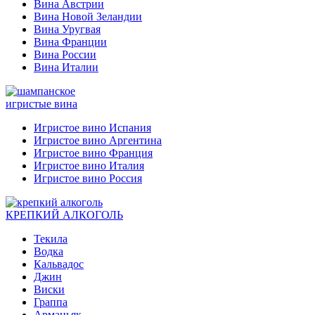
Вина Австрии
Вина Новой Зеландии
Вина Уругвая
Вина Франции
Вина России
Вина Италии
игристые вина
Игристое вино Испания
Игристое вино Аргентина
Игристое вино Франция
Игристое вино Италия
Игристое вино Россия
КРЕПКИЙ АЛКОГОЛЬ
Текила
Водка
Кальвадос
Джин
Виски
Граппа
Арманьяк