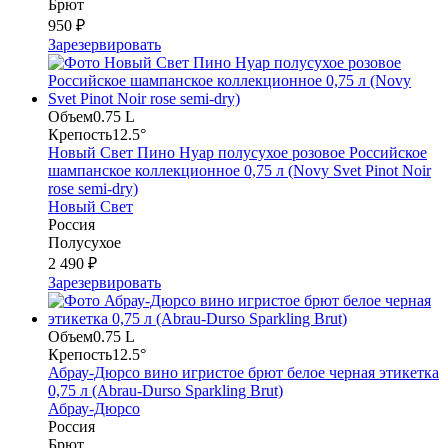
Брют
950 ₽
Зарезервировать
Объем
0.75 L
Крепость
12.5°
Новый Свет Пино Нуар полусухое розовое Российское
шампанское коллекционное 0,75 л (Novy Svet Pinot Noir
rose semi-dry)
Новый Свет
Россия
Полусухое
2 490 ₽
Зарезервировать
Объем
0.75 L
Крепость
12.5°
Абрау-Дюрсо вино игристое брют белое черная этикетка
0,75 л (Abrau-Durso Sparkling Brut)
Абрау-Дюрсо
Россия
Брют