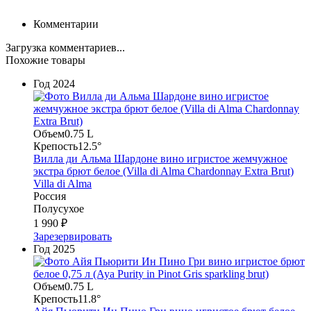
Комментарии
Загрузка комментариев...
Похожие товары
Год
2024
Объем
0.75 L
Крепость
12.5°
Вилла ди Альма Шардоне вино игристое жемчужное
экстра брют белое (Villa di Alma Chardonnay Extra Brut)
Villa di Alma
Россия
Полусухое
1 990 ₽
Зарезервировать
Год
2025
Объем
0.75 L
Крепость
11.8°