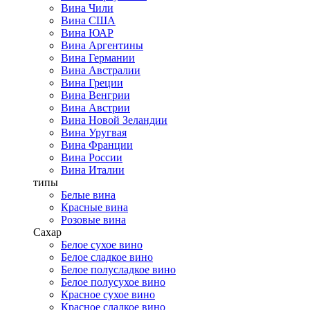
Вина Чили
Вина США
Вина ЮАР
Вина Аргентины
Вина Германии
Вина Австралии
Вина Греции
Вина Венгрии
Вина Австрии
Вина Новой Зеландии
Вина Уругвая
Вина Франции
Вина России
Вина Италии
типы
Белые вина
Красные вина
Розовые вина
Сахар
Белое сухое вино
Белое сладкое вино
Белое полусладкое вино
Белое полусухое вино
Красное сухое вино
Красное сладкое вино