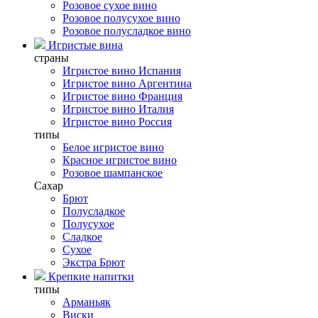
Розовое сухое вино
Розовое полусухое вино
Розовое полусладкое вино
Игристые вина
страны
Игристое вино Испания
Игристое вино Аргентина
Игристое вино Франция
Игристое вино Италия
Игристое вино Россия
типы
Белое игристое вино
Красное игристое вино
Розовое шампанское
Сахар
Брют
Полусладкое
Полусухое
Сладкое
Сухое
Экстра Брют
Крепкие напитки
типы
Арманьяк
Виски