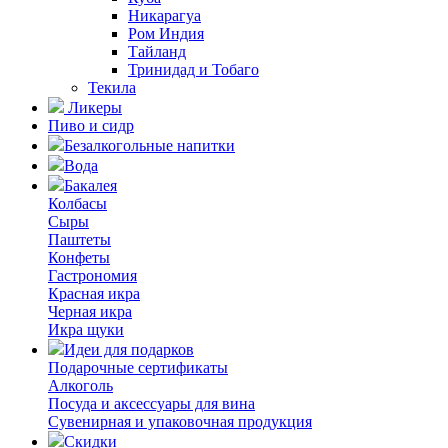
Никарагуа
Ром Индия
Тайланд
Тринидад и Тобаго
Текила
Ликеры
Пиво и сидр
Безалкогольные напитки
Вода
Бакалея
Колбасы
Сыры
Паштеты
Конфеты
Гастрономия
Красная икра
Черная икра
Икра щуки
Идеи для подарков
Подарочные сертификаты
Алкоголь
Посуда и аксессуары для вина
Сувенирная и упаковочная продукция
Скидки