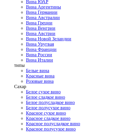
Вина ЮАР
Вина Аргентины
Вина Германии
Вина Австралии
Вина Греции
Вина Венгрии
Вина Австрии
Вина Новой Зеландии
Вина Уругвая
Вина Франции
Вина России
Вина Италии
типы
Белые вина
Красные вина
Розовые вина
Сахар
Белое сухое вино
Белое сладкое вино
Белое полусладкое вино
Белое полусухое вино
Красное сухое вино
Красное сладкое вино
Красное полусладкое вино
Красное полусухое вино