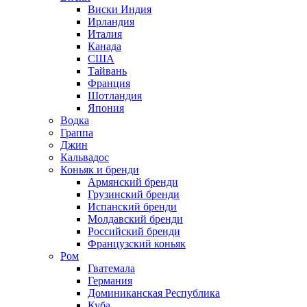
Виски Индия
Ирландия
Италия
Канада
США
Тайвань
Франция
Шотландия
Япония
Водка
Граппа
Джин
Кальвадос
Коньяк и бренди
Армянский бренди
Грузинский бренди
Испанский бренди
Молдавский бренди
Российский бренди
Французский коньяк
Ром
Гватемала
Германия
Доминиканская Республика
Куба