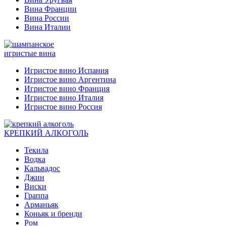
Вина Франции
Вина России
Вина Италии
игристые вина
Игристое вино Испания
Игристое вино Аргентина
Игристое вино Франция
Игристое вино Италия
Игристое вино Россия
КРЕПКИЙ АЛКОГОЛЬ
Текила
Водка
Кальвадос
Джин
Виски
Граппа
Арманьяк
Коньяк и бренди
Ром