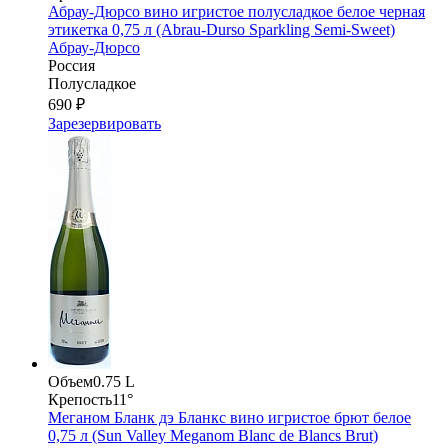
Абрау-Дюрсо вино игристое полусладкое белое черная
этикетка 0,75 л (Abrau-Durso Sparkling Semi-Sweet)
Абрау-Дюрсо
Россия
Полусладкое
690 ₽
Зарезервировать
Объем
0.75 L
Крепость
11°
Меганом Бланк дэ Бланкс вино игристое брют белое
0,75 л (Sun Valley Meganom Blanc de Blancs Brut)