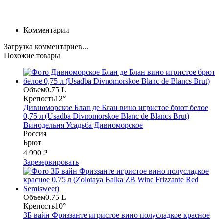
Комментарии
Загрузка комментариев...
Похожие товары
Объем
0.75 L
Крепость
12°
Дивноморское Блан де Блан вино игристое брют белое
0,75 л (Usadba Divnomorskoe Blanc de Blancs Brut)
Винодельня Усадьба Дивноморское
Россия
Брют
4 990 ₽
Зарезервировать
Объем
0.75 L
Крепость
10°
ЗБ вайн Фриззанте игристое вино полусладкое красное