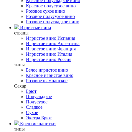
Красное полусладкое вино
Красное полусухое вино
Розовое сухое вино
Розовое полусухое вино
Розовое полусладкое вино
Игристые вина
страны
Игристое вино Испания
Игристое вино Аргентина
Игристое вино Франция
Игристое вино Италия
Игристое вино Россия
типы
Белое игристое вино
Красное игристое вино
Розовое шампанское
Сахар
Брют
Полусладкое
Полусухое
Сладкое
Сухое
Экстра Брют
Крепкие напитки
типы