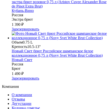
экстра брют розовое 0,75 л (Aristov Cuvee Alexander Rose
de Pinot Extra Brut)
Кубань-Вино
Россия
Экстра брют
1 390 ₽
Зарезервировать
Объем
0.75 L
Крепость
10.5-13°
Новый Свет брют Российское шампанское белое
коллекционное 0,75 л (Novy Svet White Brut Collection)
Новый Свет
Россия
Брют
1 490 ₽
Зарезервировать
Компания
О компании
Отзывы
Дегустации
Колонка сомелье