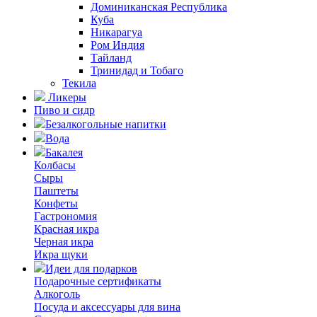
Доминиканская Республика
Куба
Никарагуа
Ром Индия
Тайланд
Тринидад и Тобаго
Текила
Ликеры
Пиво и сидр
Безалкогольные напитки
Вода
Бакалея
Колбасы
Сыры
Паштеты
Конфеты
Гастрономия
Красная икра
Черная икра
Икра щуки
Идеи для подарков
Подарочные сертификаты
Алкоголь
Посуда и аксессуары для вина