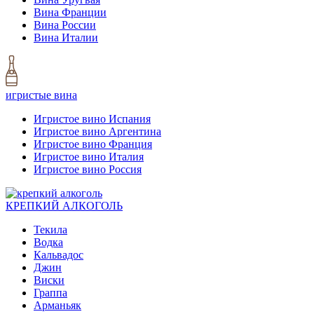
Вина Франции
Вина России
Вина Италии
игристые вина
Игристое вино Испания
Игристое вино Аргентина
Игристое вино Франция
Игристое вино Италия
Игристое вино Россия
КРЕПКИЙ АЛКОГОЛЬ
Текила
Водка
Кальвадос
Джин
Виски
Граппа
Арманьяк