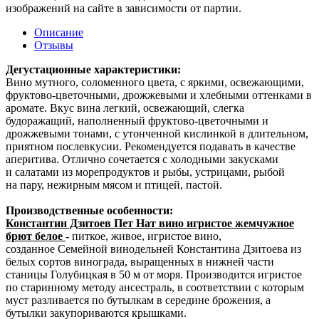
изображений на сайте в зависимости от партии.
Описание
Отзывы
Дегустационные характеристики:
Вино мутного, соломенного цвета, с яркими, освежающими,
фруктово-цветочными, дрожжевыми и хлебными оттенками в
аромате. Вкус вина легкий, освежающий, слегка
будоражащий, наполненный фруктово-цветочными и
дрожжевыми тонами, с утонченной кислинкой в длительном,
приятном послевкусии. Рекомендуется подавать в качестве
аперитива. Отлично сочетается с холодными закусками
и салатами из морепродуктов и рыбы, устрицами, рыбой
на пару, нежирным мясом и птицей, пастой.
Производственные особенности:
Константин Дзитоев Пет Нат вино игристое жемчужное
брют белое
- питкое, живое, игристое вино,
созданное Семейной винодельней Константина Дзитоева из
белых сортов винограда, выращенных в нижней части
станицы Голубицкая в 50 м от моря. Производится игристое
по старинному методу ансестраль, в соответствии с которым
муст разливается по бутылкам в середине брожения, а
бутылки закупориваются крышками.