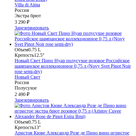
Villa di Alma
Россия
Экстра брют
3 290 ₽
Зарезервировать
Объем
0.75 L
Крепость
12.5°
Новый Свет Пино Нуар полусухое розовое Российское
шампанское коллекционное 0,75 л (Novy Svet Pinot Noir
rose semi-dry)
Новый Свет
Россия
Полусухое
2 490 ₽
Зарезервировать
Объем
0.75 L
Крепость
13°
Аристов Кюве Александр Розе де Пино вино игристое