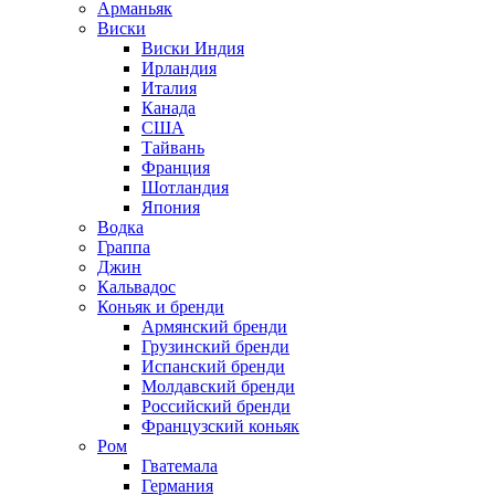
Арманьяк
Виски
Виски Индия
Ирландия
Италия
Канада
США
Тайвань
Франция
Шотландия
Япония
Водка
Граппа
Джин
Кальвадос
Коньяк и бренди
Армянский бренди
Грузинский бренди
Испанский бренди
Молдавский бренди
Российский бренди
Французский коньяк
Ром
Гватемала
Германия