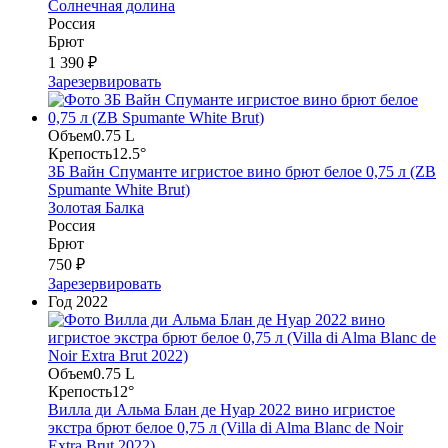
Солнечная долина
Россия
Брют
1 390 ₽
Зарезервировать
Объем
0.75 L
Крепость
12.5°
ЗБ Вайн Спуманте игристое вино брют белое 0,75 л (ZB
Spumante White Brut)
Золотая Балка
Россия
Брют
750 ₽
Зарезервировать
Год
2022
Объем
0.75 L
Крепость
12°
Вилла ди Альма Блан де Нуар 2022 вино игристое
экстра брют белое 0,75 л (Villa di Alma Blanc de Noir
Extra Brut 2022)