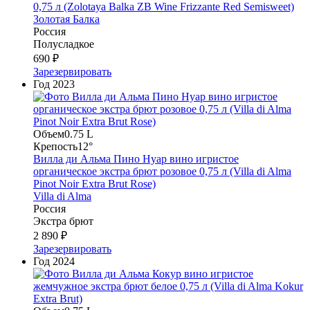
0,75 л (Zolotaya Balka ZB Wine Frizzante Red Semisweet)
Золотая Балка
Россия
Полусладкое
690 ₽
Зарезервировать
Год
2023
Объем
0.75 L
Крепость
12°
Вилла ди Альма Пино Нуар вино игристое
органическое экстра брют розовое 0,75 л (Villa di Alma
Pinot Noir Extra Brut Rose)
Villa di Alma
Россия
Экстра брют
2 890 ₽
Зарезервировать
Год
2024