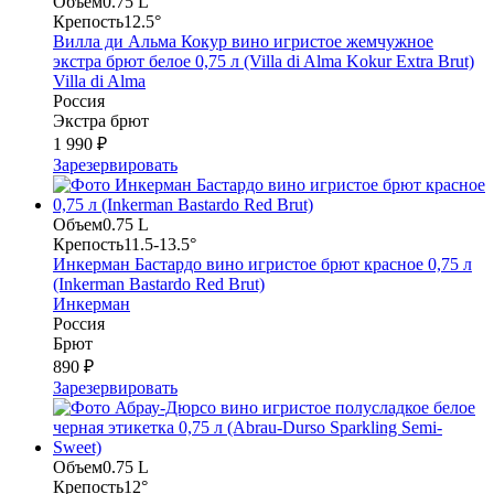
Объем
0.75 L
Крепость
12.5°
Вилла ди Альма Кокур вино игристое жемчужное
экстра брют белое 0,75 л (Villa di Alma Kokur Extra Brut)
Villa di Alma
Россия
Экстра брют
1 990 ₽
Зарезервировать
Объем
0.75 L
Крепость
11.5-13.5°
Инкерман Бастардо вино игристое брют красное 0,75 л
(Inkerman Bastardo Red Brut)
Инкерман
Россия
Брют
890 ₽
Зарезервировать
Объем
0.75 L
Крепость
12°