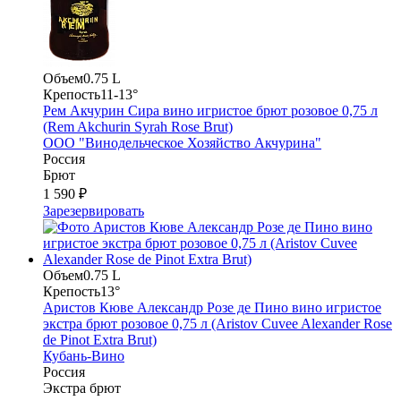
Объем
0.75 L
Крепость
11-13°
Рем Акчурин Сира вино игристое брют розовое 0,75 л
(Rem Akchurin Syrah Rose Brut)
ООО "Винодельческое Хозяйство Акчурина"
Россия
Брют
1 590 ₽
Зарезервировать
Объем
0.75 L
Крепость
13°
Аристов Кюве Александр Розе де Пино вино игристое
экстра брют розовое 0,75 л (Aristov Cuvee Alexander Rose
de Pinot Extra Brut)
Кубань-Вино
Россия
Экстра брют