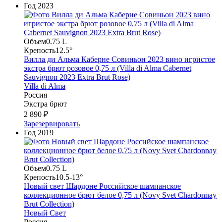
Год
2023
Объем
0.75 L
Крепость
12.5°
Вилла ди Альма Каберне Совиньон 2023 вино игристое
экстра брют розовое 0,75 л (Villa di Alma Cabernet
Sauvignon 2023 Extra Brut Rose)
Villa di Alma
Россия
Экстра брют
2 890 ₽
Зарезервировать
Год
2019
Объем
0.75 L
Крепость
10.5-13°
Новый свет Шардоне Российское шампанское
коллекционное брют белое 0,75 л (Novy Svet Chardonnay
Brut Collection)
Новый Свет
Россия