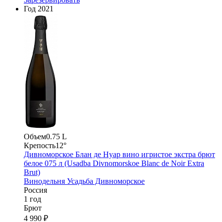
Год
2021
Объем
0.75 L
Крепость
12°
Дивноморское Блан де Нуар вино игристое экстра брют
белое 075 л (Usadba Divnomorskoe Blanc de Noir Extra
Brut)
Винодельня Усадьба Дивноморское
Россия
1 год
Брют
4 990 ₽