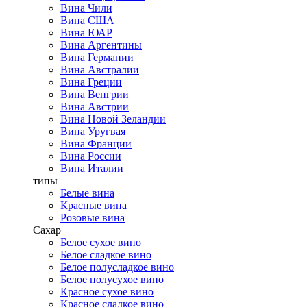
Вина Чили
Вина США
Вина ЮАР
Вина Аргентины
Вина Германии
Вина Австралии
Вина Греции
Вина Венгрии
Вина Австрии
Вина Новой Зеландии
Вина Уругвая
Вина Франции
Вина России
Вина Италии
типы
Белые вина
Красные вина
Розовые вина
Сахар
Белое сухое вино
Белое сладкое вино
Белое полусладкое вино
Белое полусухое вино
Красное сухое вино
Красное сладкое вино