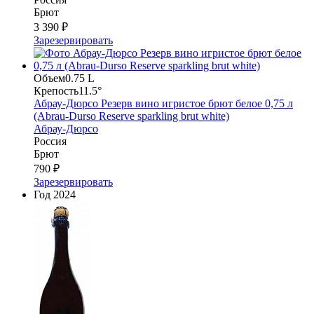
Брют
3 390 ₽
Зарезервировать
Объем
0.75 L
Крепость
11.5°
Абрау-Дюрсо Резерв вино игристое брют белое 0,75 л
(Abrau-Durso Reserve sparkling brut white)
Абрау-Дюрсо
Россия
Брют
790 ₽
Зарезервировать
Год
2024