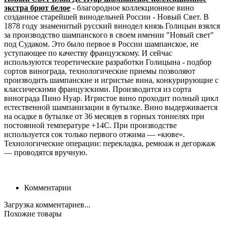
экстра брют белое
- благородное коллекционное вино
созданное старейшей винодельней России - Новый Свет. В
1878 году знаменитый русский винодел князь Голицын взялся
за производство шампанского в своем имении "Новый свет"
под Судаком. Это было первое в России шампанское, не
уступающее по качеству французскому. И сейчас
используются теоретические разработки Голицына - подбор
сортов винограда, технологические приемы позволяют
производить шампанские и игристые вина, конкурирующие с
классическими французскими. Производится из сорта
винограда Пино Нуар. Игристое вино проходит полный цикл
естественной шампанизации в бутылке. Вино выдерживается
на осадке в бутылке от 36 месяцев в горных тоннелях при
постоянной температуре +14С. При производстве
используется сок только первого отжима — «кюве».
Технологические операции: перекладка, ремюаж и дегоржаж
— проводятся вручную.
Комментарии
Загрузка комментариев...
Похожие товары