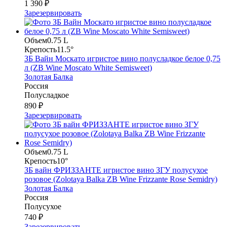
1 390 ₽
Зарезервировать
Объем
0.75 L
Крепость
11.5°
ЗБ Вайн Москато игристое вино полусладкое белое 0,75
л (ZB Wine Moscato White Semisweet)
Золотая Балка
Россия
Полусладкое
890 ₽
Зарезервировать
Объем
0.75 L
Крепость
10°
ЗБ вайн ФРИЗЗАНТЕ игристое вино ЗГУ полусухое
розовое (Zolotaya Balka ZB Wine Frizzante Rose Semidry)
Золотая Балка
Россия
Полусухое
740 ₽
Зарезервировать