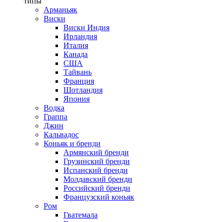
типы
Арманьяк
Виски
Виски Индия
Ирландия
Италия
Канада
США
Тайвань
Франция
Шотландия
Япония
Водка
Граппа
Джин
Кальвадос
Коньяк и бренди
Армянский бренди
Грузинский бренди
Испанский бренди
Молдавский бренди
Российский бренди
Французский коньяк
Ром
Гватемала