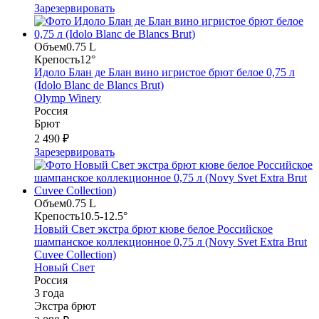
Зарезервировать
Объем
0.75 L
Крепость
12°
Идоло Блан де Блан вино игристое брют белое 0,75 л
(Idolo Blanc de Blancs Brut)
Olymp Winery
Россия
Брют
2 490 ₽
Зарезервировать
Объем
0.75 L
Крепость
10.5-12.5°
Новый Свет экстра брют кюве белое Российское
шампанское коллекционное 0,75 л (Novy Svet Extra Brut
Cuvee Collection)
Новый Свет
Россия
3 года
Экстра брют