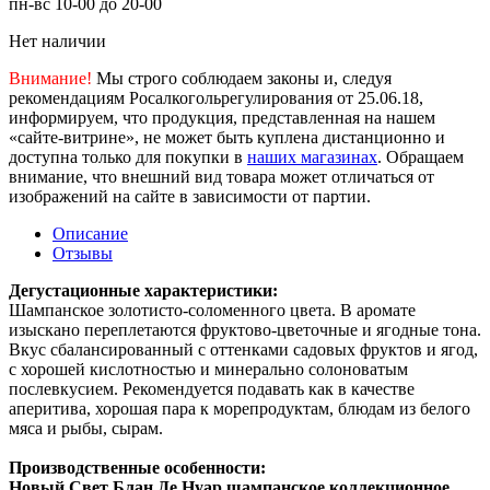
пн-вс 10-00 до 20-00
Нет наличии
Внимание!
Мы строго соблюдаем законы и, следуя
рекомендациям Росалкогольрегулирования от 25.06.18,
информируем, что продукция, представленная на нашем
«сайте-витрине», не может быть куплена дистанционно и
доступна только для покупки в
наших магазинах
. Обращаем
внимание, что внешний вид товара может отличаться от
изображений на сайте в зависимости от партии.
Описание
Отзывы
Дегустационные характеристики:
Шампанское золотисто-соломенного цвета. В аромате
изыскано переплетаются фруктово-цветочные и ягодные тона.
Вкус сбалансированный с оттенками садовых фруктов и ягод,
с хорошей кислотностью и минерально солоноватым
послевкусием. Рекомендуется подавать как в качестве
аперитива, хорошая пара к морепродуктам, блюдам из белого
мяса и рыбы, сырам.
Производственные особенности:
Новый Свет Блан Де Нуар шампанское коллекционное