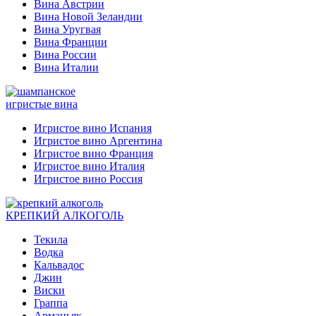
Вина Австрии
Вина Новой Зеландии
Вина Уругвая
Вина Франции
Вина России
Вина Италии
игристые вина
Игристое вино Испания
Игристое вино Аргентина
Игристое вино Франция
Игристое вино Италия
Игристое вино Россия
КРЕПКИЙ АЛКОГОЛЬ
Текила
Водка
Кальвадос
Джин
Виски
Граппа
Арманьяк