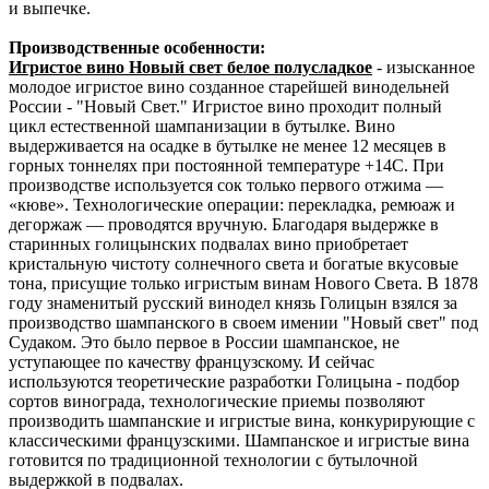
и выпечке.
Производственные особенности:
Игристое вино Новый свет белое полусладкое
- изысканное
молодое игристое вино созданное старейшей винодельней
России - "Новый Свет." Игристое вино проходит полный
цикл естественной шампанизации в бутылке. Вино
выдерживается на осадке в бутылке не менее 12 месяцев в
горных тоннелях при постоянной температуре +14С. При
производстве используется сок только первого отжима —
«кюве». Технологические операции: перекладка, ремюаж и
дегоржаж — проводятся вручную. Благодаря выдержке в
старинных голицынских подвалах вино приобретает
кристальную чистоту солнечного света и богатые вкусовые
тона, присущие только игристым винам Нового Света. В 1878
году знаменитый русский винодел князь Голицын взялся за
производство шампанского в своем имении "Новый свет" под
Судаком. Это было первое в России шампанское, не
уступающее по качеству французскому. И сейчас
используются теоретические разработки Голицына - подбор
сортов винограда, технологические приемы позволяют
производить шампанские и игристые вина, конкурирующие с
классическими французскими. Шампанское и игристые вина
готовится по традиционной технологии с бутылочной
выдержкой в подвалах.