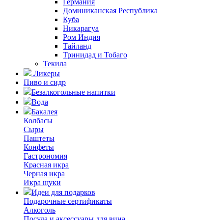
Германия
Доминиканская Республика
Куба
Никарагуа
Ром Индия
Тайланд
Тринидад и Тобаго
Текила
Ликеры
Пиво и сидр
Безалкогольные напитки
Вода
Бакалея
Колбасы
Сыры
Паштеты
Конфеты
Гастрономия
Красная икра
Черная икра
Икра щуки
Идеи для подарков
Подарочные сертификаты
Алкоголь
Посуда и аксессуары для вина