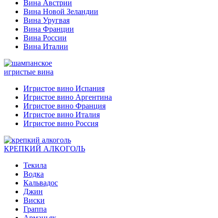
Вина Австрии
Вина Новой Зеландии
Вина Уругвая
Вина Франции
Вина России
Вина Италии
игристые вина
Игристое вино Испания
Игристое вино Аргентина
Игристое вино Франция
Игристое вино Италия
Игристое вино Россия
КРЕПКИЙ АЛКОГОЛЬ
Текила
Водка
Кальвадос
Джин
Виски
Граппа
Арманьяк