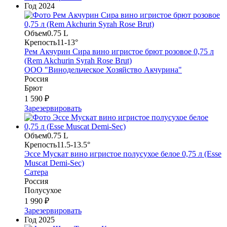
Год
2024
Объем
0.75 L
Крепость
11-13°
Рем Акчурин Сира вино игристое брют розовое 0,75 л
(Rem Akchurin Syrah Rose Brut)
ООО "Винодельческое Хозяйство Акчурина"
Россия
Брют
1 590 ₽
Зарезервировать
Объем
0.75 L
Крепость
11.5-13.5°
Эссе Мускат вино игристое полусухое белое 0,75 л (Esse
Muscat Demi-Sec)
Сатера
Россия
Полусухое
1 990 ₽
Зарезервировать
Год
2025