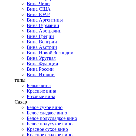
Вина Чили
Вина США
Вина ЮАР
Вина Аргентины
Вина Германии
Вина Австралии
Вина Греции
Вина Венгрии
Вина Австрии
Вина Новой Зеландии
Вина Уругвая
Вина Франции
Вина России
Вина Италии
типы
Белые вина
Красные вина
Розовые вина
Сахар
Белое сухое вино
Белое сладкое вино
Белое полусладкое вино
Белое полусухое вино
Красное сухое вино
Красное сладкое вино