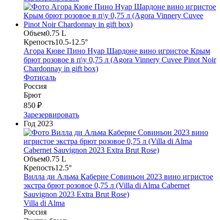
Объем
0.75 L
Крепость
10.5-12.5°
Агора Кюве Пино Нуар Шардоне вино игристое Крым
брют розовое в п\у 0,75 л (Agora Vinnery Cuvee Pinot Noir
Chardonnay in gift box)
Фотисаль
Россия
Брют
850 ₽
Зарезервировать
Год
2023
Объем
0.75 L
Крепость
12.5°
Вилла ди Альма Каберне Совиньон 2023 вино игристое
экстра брют розовое 0,75 л (Villa di Alma Cabernet
Sauvignon 2023 Extra Brut Rose)
Villa di Alma
Россия