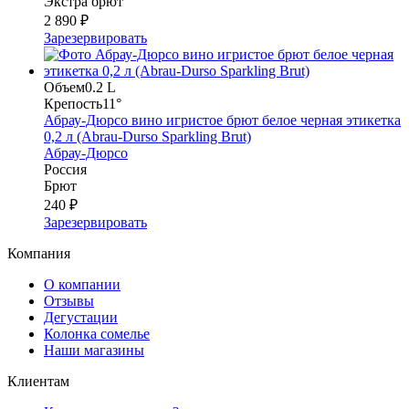
Экстра брют
2 890 ₽
Зарезервировать
Объем
0.2 L
Крепость
11°
Абрау-Дюрсо вино игристое брют белое черная этикетка
0,2 л (Abrau-Durso Sparkling Brut)
Абрау-Дюрсо
Россия
Брют
240 ₽
Зарезервировать
Компания
О компании
Отзывы
Дегустации
Колонка сомелье
Наши магазины
Клиентам