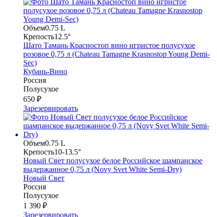
Объем
0.75 L
Крепость
12.5°
Шато Тамань Красностоп вино игристое полусухое
розовое 0,75 л (Chateau Tamagne Krasnostop Young Demi-
Sec)
Кубань-Вино
Россия
Полусухое
650 ₽
Зарезервировать
Объем
0.75 L
Крепость
10-13.5°
Новый Свет полусухое белое Российское шампанское
выдержанное 0,75 л (Novy Svet White Semi-Dry)
Новый Свет
Россия
Полусухое
1 390 ₽
Зарезервировать