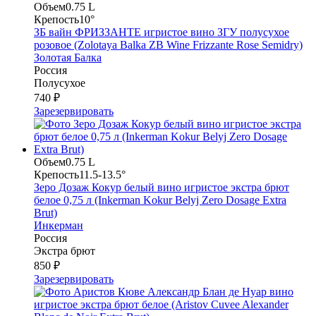
Объем
0.75 L
Крепость
10°
ЗБ вайн ФРИЗЗАНТЕ игристое вино ЗГУ полусухое
розовое (Zolotaya Balka ZB Wine Frizzante Rose Semidry)
Золотая Балка
Россия
Полусухое
740 ₽
Зарезервировать
Объем
0.75 L
Крепость
11.5-13.5°
Зеро Дозаж Кокур белый вино игристое экстра брют
белое 0,75 л (Inkerman Kokur Belyj Zero Dosage Extra
Brut)
Инкерман
Россия
Экстра брют
850 ₽
Зарезервировать