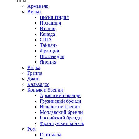
типы
Арманьяк
Виски
Виски Индия
Ирландия
Италия
Канада
США
Тайвань
Франция
Шотландия
Япония
Водка
Граппа
Джин
Кальвадос
Коньяк и бренди
Армянский бренди
Грузинский бренди
Испанский бренди
Молдавский бренди
Российский бренди
Французский коньяк
Ром
Гватемала