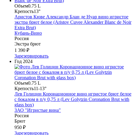
Объем
0.75 L
Крепость
13°
Аристов Кюве Александр Блан де Нуар вино игристое
экстра брют белое (Aristov Cuvee Alexander Blanc de Noir
Extra Brut)
Кубань-Вино
Россия
Экстра брют
1 390 ₽
Зарезервировать
Год
2024
Объем
0.75 L
Крепость
11-13°
Лев Голицин Коронационное вино игристое брют белое
с бокалом в п/у 0,75 л (Lev Golytzin Coronation Brut with
glass box)
ЗАО "Игристые вина"
Россия
Брют
950 ₽
Зарезервировать