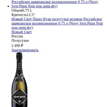
Объем
0.75 L
Крепость
12.5°
Новый Свет Пино Нуар полусухое розовое Российское
шампанское коллекционное 0,75 л (Novy Svet Pinot Noir
rose semi-dry)
Новый Свет
Россия
Полусухое
2 490 ₽
Зарезервировать