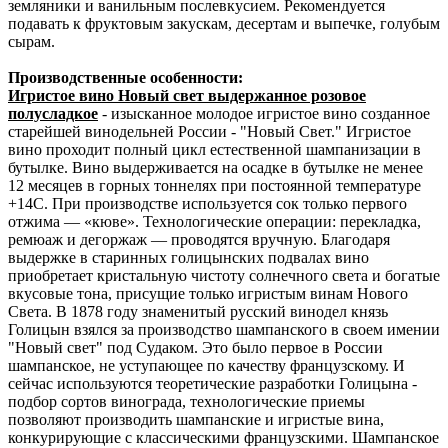
земляники и ванильным послевкусием. Рекомендуется
подавать к фруктовым закускам, десертам и выпечке, голубым
сырам.
Производственные особенности:
Игристое вино Новый свет выдержанное розовое
полусладкое
- изысканное молодое игристое вино созданное
старейшей винодельней России - "Новый Свет." Игристое
вино проходит полный цикл естественной шампанизации в
бутылке. Вино выдерживается на осадке в бутылке не менее
12 месяцев в горных тоннелях при постоянной температуре
+14С. При производстве используется сок только первого
отжима — «кюве». Технологические операции: перекладка,
ремюаж и дегоржаж — проводятся вручную. Благодаря
выдержке в старинных голицынских подвалах вино
приобретает кристальную чистоту солнечного света и богатые
вкусовые тона, присущие только игристым винам Нового
Света. В 1878 году знаменитый русский винодел князь
Голицын взялся за производство шампанского в своем имении
"Новый свет" под Судаком. Это было первое в России
шампанское, не уступающее по качеству французскому. И
сейчас используются теоретические разработки Голицына -
подбор сортов винограда, технологические приемы
позволяют производить шампанские и игристые вина,
конкурирующие с классическими французскими. Шампанское