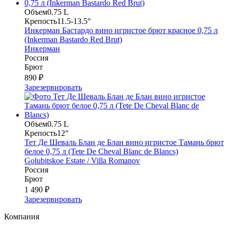
Объем
0.75 L
Крепость
11.5-13.5°
Инкерман Бастардо вино игристое брют красное 0,75 л
(Inkerman Bastardo Red Brut)
Инкерман
Россия
Брют
890 ₽
Зарезервировать
Объем
0.75 L
Крепость
12°
Тет Де Шеваль Блан де Блан вино игристое Тамань брют
белое 0,75 л (Tete De Cheval Blanc de Blancs)
Golubitskoe Estate / Villa Romanov
Россия
Брют
1 490 ₽
Зарезервировать
Компания