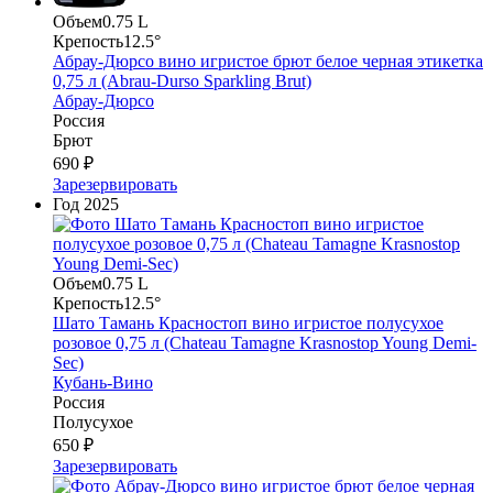
Объем
0.75 L
Крепость
12.5°
Абрау-Дюрсо вино игристое брют белое черная этикетка
0,75 л (Abrau-Durso Sparkling Brut)
Абрау-Дюрсо
Россия
Брют
690 ₽
Зарезервировать
Год
2025
Объем
0.75 L
Крепость
12.5°
Шато Тамань Красностоп вино игристое полусухое
розовое 0,75 л (Chateau Tamagne Krasnostop Young Demi-
Sec)
Кубань-Вино
Россия
Полусухое
650 ₽
Зарезервировать