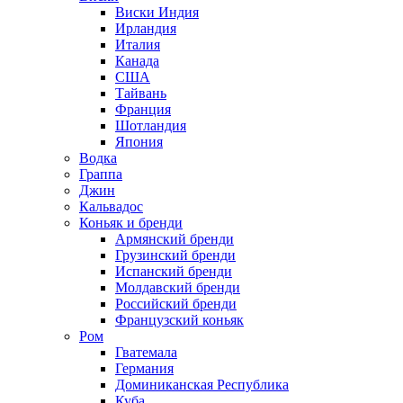
Виски Индия
Ирландия
Италия
Канада
США
Тайвань
Франция
Шотландия
Япония
Водка
Граппа
Джин
Кальвадос
Коньяк и бренди
Армянский бренди
Грузинский бренди
Испанский бренди
Молдавский бренди
Российский бренди
Французский коньяк
Ром
Гватемала
Германия
Доминиканская Республика
Куба