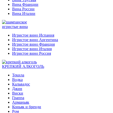
Вина Франции
Вина России
Вина Италии
игристые вина
Игристое вино Испания
Игристое вино Аргентина
Игристое вино Франция
Игристое вино Италия
Игристое вино Россия
КРЕПКИЙ АЛКОГОЛЬ
Текила
Водка
Кальвадос
Джин
Виски
Граппа
Арманьяк
Коньяк и бренди
Ром