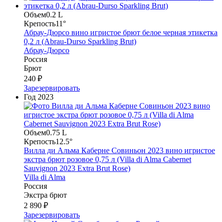
Объем
0.2 L
Крепость
11°
Абрау-Дюрсо вино игристое брют белое черная этикетка
0,2 л (Abrau-Durso Sparkling Brut)
Абрау-Дюрсо
Россия
Брют
240 ₽
Зарезервировать
Год
2023
Объем
0.75 L
Крепость
12.5°
Вилла ди Альма Каберне Совиньон 2023 вино игристое
экстра брют розовое 0,75 л (Villa di Alma Cabernet
Sauvignon 2023 Extra Brut Rose)
Villa di Alma
Россия
Экстра брют
2 890 ₽
Зарезервировать