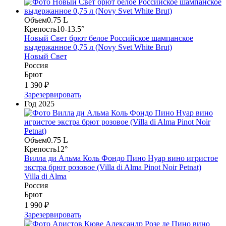
Объем
0.75 L
Крепость
10-13.5°
Новый Свет брют белое Российское шампанское
выдержанное 0,75 л (Novy Svet White Brut)
Новый Свет
Россия
Брют
1 390 ₽
Зарезервировать
Год
2025
Объем
0.75 L
Крепость
12°
Вилла ди Альма Коль Фондо Пино Нуар вино игристое
экстра брют розовое (Villa di Alma Pinot Noir Petnat)
Villa di Alma
Россия
Брют
1 990 ₽
Зарезервировать