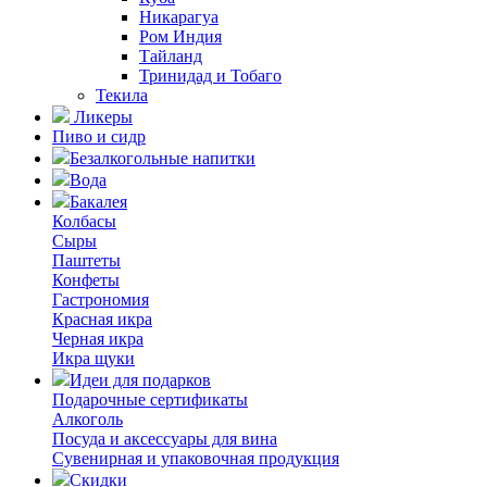
Никарагуа
Ром Индия
Тайланд
Тринидад и Тобаго
Текила
Ликеры
Пиво и сидр
Безалкогольные напитки
Вода
Бакалея
Колбасы
Сыры
Паштеты
Конфеты
Гастрономия
Красная икра
Черная икра
Икра щуки
Идеи для подарков
Подарочные сертификаты
Алкоголь
Посуда и аксессуары для вина
Сувенирная и упаковочная продукция
Скидки