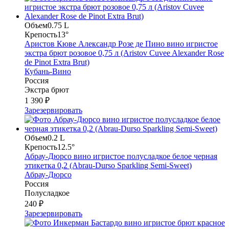
Объем
0.75 L
Крепость
13°
Аристов Кюве Александр Розе де Пино вино игристое
экстра брют розовое 0,75 л (Aristov Cuvee Alexander Rose
de Pinot Extra Brut)
Кубань-Вино
Россия
Экстра брют
1 390 ₽
Зарезервировать
Объем
0.2 L
Крепость
12.5°
Абрау-Дюрсо вино игристое полусладкое белое черная
этикетка 0,2 (Abrau-Durso Sparkling Semi-Sweet)
Абрау-Дюрсо
Россия
Полусладкое
240 ₽
Зарезервировать