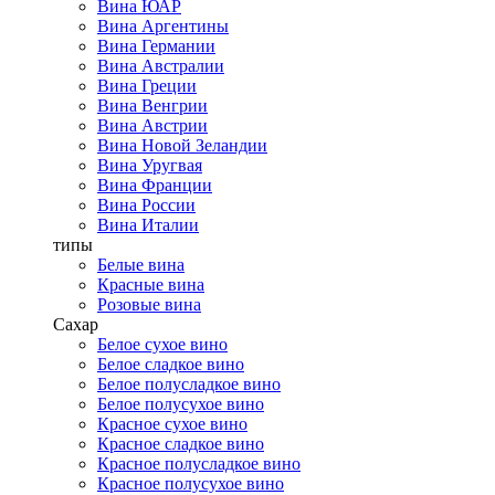
Вина ЮАР
Вина Аргентины
Вина Германии
Вина Австралии
Вина Греции
Вина Венгрии
Вина Австрии
Вина Новой Зеландии
Вина Уругвая
Вина Франции
Вина России
Вина Италии
типы
Белые вина
Красные вина
Розовые вина
Сахар
Белое сухое вино
Белое сладкое вино
Белое полусладкое вино
Белое полусухое вино
Красное сухое вино
Красное сладкое вино
Красное полусладкое вино
Красное полусухое вино