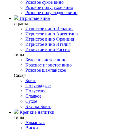
Розовое сухое вино
Розовое полусухое вино
Розовое полусладкое вино
Игристые вина
страны
Игристое вино Испания
Игристое вино Аргентина
Игристое вино Франция
Игристое вино Италия
Игристое вино Россия
типы
Белое игристое вино
Красное игристое вино
Розовое шампанское
Сахар
Брют
Полусладкое
Полусухое
Сладкое
Сухое
Экстра Брют
Крепкие напитки
типы
Арманьяк
Виски