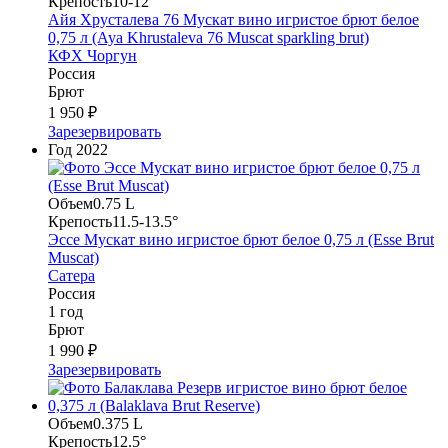
Крепость
10-12°
Айя Хрусталева 76 Мускат вино игристое брют белое
0,75 л (Aya Khrustaleva 76 Muscat sparkling brut)
КФХ Чоргун
Россия
Брют
1 950 ₽
Зарезервировать
Год
2022
Объем
0.75 L
Крепость
11.5-13.5°
Эссе Мускат вино игристое брют белое 0,75 л (Esse Brut
Muscat)
Сатера
Россия
1 год
Брют
1 990 ₽
Зарезервировать
Объем
0.375 L
Крепость
12.5°