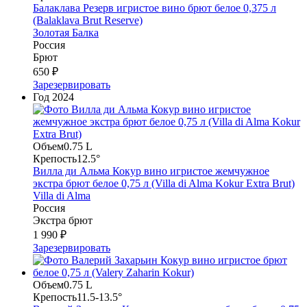
Балаклава Резерв игристое вино брют белое 0,375 л
(Balaklava Brut Reserve)
Золотая Балка
Россия
Брют
650 ₽
Зарезервировать
Год
2024
Объем
0.75 L
Крепость
12.5°
Вилла ди Альма Кокур вино игристое жемчужное
экстра брют белое 0,75 л (Villa di Alma Kokur Extra Brut)
Villa di Alma
Россия
Экстра брют
1 990 ₽
Зарезервировать
Объем
0.75 L
Крепость
11.5-13.5°