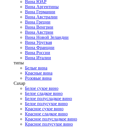
Вина ЮАР
Вина Аргентины
Вина Германии
Вина Австралии
Вина Греции
Вина Венгрии
Вина Австрии
Вина Новой Зеландии
Вина Уругвая
Вина Франции
Вина России
Вина Италии
типы
Белые вина
Красные вина
Розовые вина
Сахар
Белое сухое вино
Белое сладкое вино
Белое полусладкое вино
Белое полусухое вино
Красное сухое вино
Красное сладкое вино
Красное полусладкое вино
Красное полусухое вино