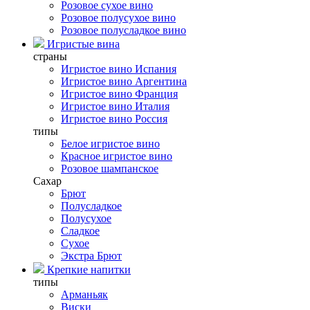
Розовое сухое вино
Розовое полусухое вино
Розовое полусладкое вино
Игристые вина
страны
Игристое вино Испания
Игристое вино Аргентина
Игристое вино Франция
Игристое вино Италия
Игристое вино Россия
типы
Белое игристое вино
Красное игристое вино
Розовое шампанское
Сахар
Брют
Полусладкое
Полусухое
Сладкое
Сухое
Экстра Брют
Крепкие напитки
типы
Арманьяк
Виски