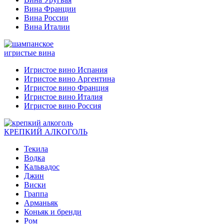
Вина Франции
Вина России
Вина Италии
игристые вина
Игристое вино Испания
Игристое вино Аргентина
Игристое вино Франция
Игристое вино Италия
Игристое вино Россия
КРЕПКИЙ АЛКОГОЛЬ
Текила
Водка
Кальвадос
Джин
Виски
Граппа
Арманьяк
Коньяк и бренди
Ром