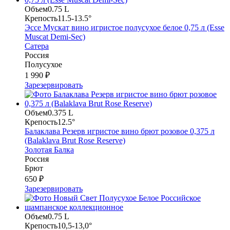
Объем
0.75 L
Крепость
11.5-13.5°
Эссе Мускат вино игристое полусухое белое 0,75 л (Esse
Muscat Demi-Sec)
Сатера
Россия
Полусухое
1 990 ₽
Зарезервировать
Объем
0.375 L
Крепость
12.5°
Балаклава Резерв игристое вино брют розовое 0,375 л
(Balaklava Brut Rose Reserve)
Золотая Балка
Россия
Брют
650 ₽
Зарезервировать
Объем
0.75 L
Крепость
10,5-13,0°