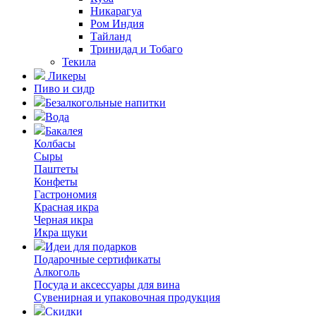
Никарагуа
Ром Индия
Тайланд
Тринидад и Тобаго
Текила
Ликеры
Пиво и сидр
Безалкогольные напитки
Вода
Бакалея
Колбасы
Сыры
Паштеты
Конфеты
Гастрономия
Красная икра
Черная икра
Икра щуки
Идеи для подарков
Подарочные сертификаты
Алкоголь
Посуда и аксессуары для вина
Сувенирная и упаковочная продукция
Скидки