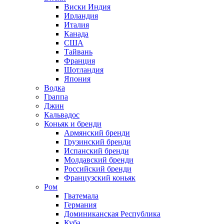
Виски Индия
Ирландия
Италия
Канада
США
Тайвань
Франция
Шотландия
Япония
Водка
Граппа
Джин
Кальвадос
Коньяк и бренди
Армянский бренди
Грузинский бренди
Испанский бренди
Молдавский бренди
Российский бренди
Французский коньяк
Ром
Гватемала
Германия
Доминиканская Республика
Куба