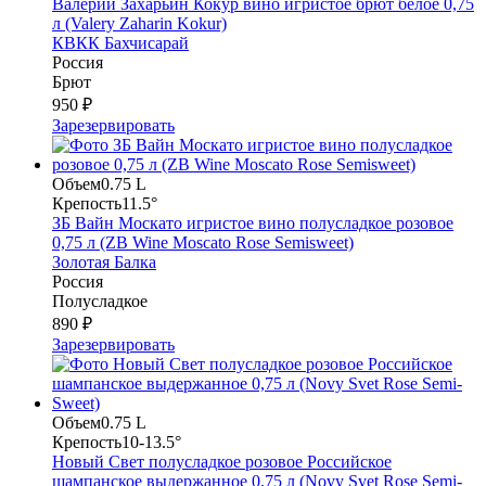
Валерий Захарьин Кокур вино игристое брют белое 0,75
л (Valery Zaharin Kokur)
КВКК Бахчисарай
Россия
Брют
950 ₽
Зарезервировать
Объем
0.75 L
Крепость
11.5°
ЗБ Вайн Москато игристое вино полусладкое розовое
0,75 л (ZB Wine Moscato Rose Semisweet)
Золотая Балка
Россия
Полусладкое
890 ₽
Зарезервировать
Объем
0.75 L
Крепость
10-13.5°
Новый Свет полусладкое розовое Российское
шампанское выдержанное 0,75 л (Novy Svet Rose Semi-