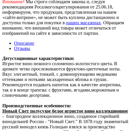
Внимание!
Мы строго соблюдаем законы и, следуя
рекомендациям Росалкогольрегулирования от 25.06.18,
информируем, что продукция, представленная на нашем
«сайте-витрине», не может быть куплена дистанционно и
доступна только для покупки в
наших магазинах
. Обращаем
внимание, что внешний вид товара может отличаться от
изображений на сайте в зависимости от партии.
Описание
Отзывы
Дегустационные характеристики:
Игристое вино нежного соломенно-золотистого цвета. В
аромате четко прослеживаются фруктово-цветочные ноты.
Вкус элегантный, тонкий, с доминирующими медовыми
оттенками и нотками засахаренных яблока и груши.
Рекомендуется подавать напиток как в качестве аперитива,
так и в конце трапезы: с фруктами, ягодами,мороженым и
сливочными десертами.
Производственные особенности:
Новый Свет полусухое белое игристое вино коллекционное
- благородное коллекционное вино, созданное старейшей
винодельней России - "Новый Свет." В 1878 году знаменитый
русский винодел князь Голицын взялся за производство