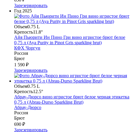
Зарезервировать
Год
2025
Объем
0.75 L
Крепость
11.8°
Айя Пьюрити Ин Пино Гри вино игристое брют белое
0,75 л (Aya Purity in Pinot Gris sparkling brut)
КФХ Чоргун
Россия
Брют
1 590 ₽
Зарезервировать
Объем
0.75 L
Крепость
12.5°
Абрау-Дюрсо вино игристое брют белое черная этикетка
0,75 л (Abrau-Durso Sparkling Brut)
Абрау-Дюрсо
Россия
Брют
690 ₽
Зарезервировать