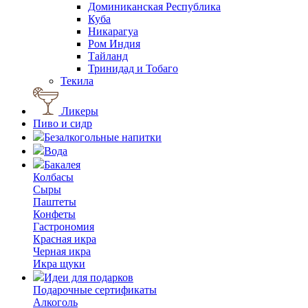
Доминиканская Республика
Куба
Никарагуа
Ром Индия
Тайланд
Тринидад и Тобаго
Текила
Ликеры
Пиво и сидр
Безалкогольные напитки
Вода
Бакалея
Колбасы
Сыры
Паштеты
Конфеты
Гастрономия
Красная икра
Черная икра
Икра щуки
Идеи для подарков
Подарочные сертификаты
Алкоголь