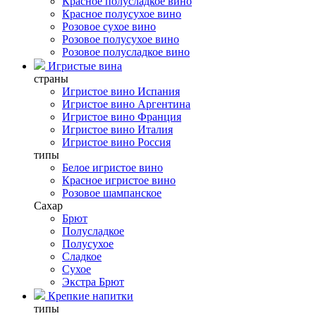
Красное полусладкое вино
Красное полусухое вино
Розовое сухое вино
Розовое полусухое вино
Розовое полусладкое вино
Игристые вина
страны
Игристое вино Испания
Игристое вино Аргентина
Игристое вино Франция
Игристое вино Италия
Игристое вино Россия
типы
Белое игристое вино
Красное игристое вино
Розовое шампанское
Сахар
Брют
Полусладкое
Полусухое
Сладкое
Сухое
Экстра Брют
Крепкие напитки
типы