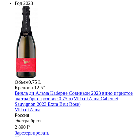
Год
2023
Объем
0.75 L
Крепость
12.5°
Вилла ди Альма Каберне Совиньон 2023 вино игристое
экстра брют розовое 0,75 л (Villa di Alma Cabernet
Sauvignon 2023 Extra Brut Rose)
Villa di Alma
Россия
Экстра брют
2 890 ₽
Зарезервировать