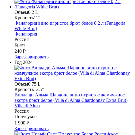
Объем
0.2 L
Крепость
11°
Фанагория вино игристое брют белое 0,2 л (Fanagoria
White Brut)
Фанагория
Россия
Брют
240 ₽
Зарезервировать
Год
2024
Объем
0.75 L
Крепость
12.5°
Вилла ди Альма Шардоне вино игристое жемчужное
экстра брют белое (Villa di Alma Chardonnay Extra Brut)
Villa di Alma
Россия
Полусухое
1 990 ₽
Зарезервировать