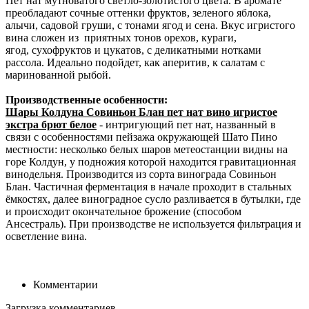
Пет нат мутноватого светло-золотистого цвета. В аромате
преобладают сочные оттенки фруктов, зеленого яблока,
алычи, садовой груши, с тонами ягод и сена. Вкус игристого
вина сложен из приятных тонов орехов, кураги,
ягод, сухофруктов и цукатов, с деликатными нотками
рассола. Идеально подойдет, как аперитив, к салатам с
маринованной рыбой.
Производственные особенности:
Шары Колдуна Совиньон Блан пет нат вино игристое
экстра брют белое
- интригующий пет нат, названный в
связи с особенностями пейзажа окружающей Шато Пино
местности: несколько белых шаров метеостанции видны на
горе Колдун, у подножия которой находится гравитационная
винодельня. Производится из сорта винограда Совиньон
Блан. Частичная ферментация в начале проходит в стальных
ёмкостях, далее виноградное сусло разливается в бутылки, где
и происходит окончательное брожение (способом
Ансестраль). При производстве не используется фильтрация и
осветление вина.
Комментарии
Загрузка комментариев...