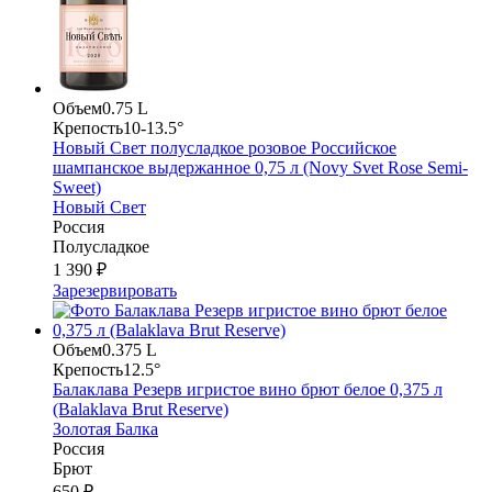
Объем
0.75 L
Крепость
10-13.5°
Новый Свет полусладкое розовое Российское
шампанское выдержанное 0,75 л (Novy Svet Rose Semi-
Sweet)
Новый Свет
Россия
Полусладкое
1 390 ₽
Зарезервировать
Объем
0.375 L
Крепость
12.5°
Балаклава Резерв игристое вино брют белое 0,375 л
(Balaklava Brut Reserve)
Золотая Балка
Россия
Брют
650 ₽