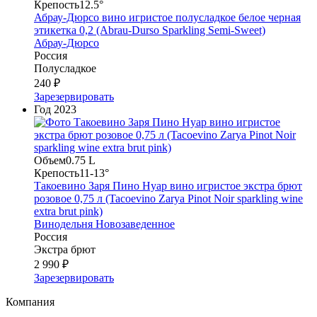
Крепость
12.5°
Абрау-Дюрсо вино игристое полусладкое белое черная
этикетка 0,2 (Abrau-Durso Sparkling Semi-Sweet)
Абрау-Дюрсо
Россия
Полусладкое
240 ₽
Зарезервировать
Год
2023
Объем
0.75 L
Крепость
11-13°
Такоевино Заря Пино Нуар вино игристое экстра брют
розовое 0,75 л (Tacoevino Zarya Pinot Noir sparkling wine
extra brut pink)
Винодельня Новозаведенное
Россия
Экстра брют
2 990 ₽
Зарезервировать
Компания