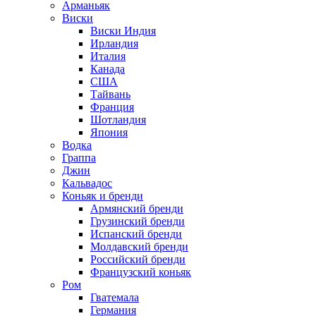
Арманьяк
Виски
Виски Индия
Ирландия
Италия
Канада
США
Тайвань
Франция
Шотландия
Япония
Водка
Граппа
Джин
Кальвадос
Коньяк и бренди
Армянский бренди
Грузинский бренди
Испанский бренди
Молдавский бренди
Российский бренди
Французский коньяк
Ром
Гватемала
Германия