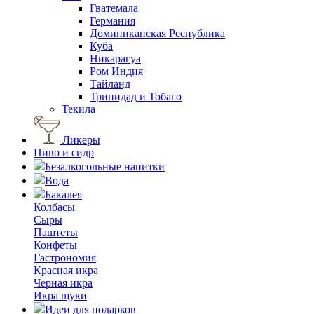
Гватемала
Германия
Доминиканская Республика
Куба
Никарагуа
Ром Индия
Тайланд
Тринидад и Тобаго
Текила
Ликеры
Пиво и сидр
Безалкогольные напитки
Вода
Бакалея
Колбасы
Сыры
Паштеты
Конфеты
Гастрономия
Красная икра
Черная икра
Икра щуки
Идеи для подарков