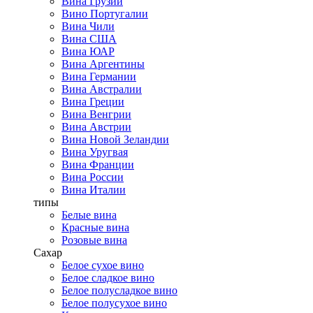
Вина Грузии
Вино Португалии
Вина Чили
Вина США
Вина ЮАР
Вина Аргентины
Вина Германии
Вина Австралии
Вина Греции
Вина Венгрии
Вина Австрии
Вина Новой Зеландии
Вина Уругвая
Вина Франции
Вина России
Вина Италии
типы
Белые вина
Красные вина
Розовые вина
Сахар
Белое сухое вино
Белое сладкое вино
Белое полусладкое вино
Белое полусухое вино