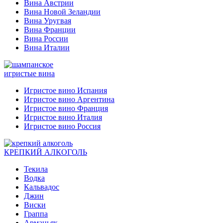
Вина Австрии
Вина Новой Зеландии
Вина Уругвая
Вина Франции
Вина России
Вина Италии
игристые вина
Игристое вино Испания
Игристое вино Аргентина
Игристое вино Франция
Игристое вино Италия
Игристое вино Россия
КРЕПКИЙ АЛКОГОЛЬ
Текила
Водка
Кальвадос
Джин
Виски
Граппа
Арманьяк