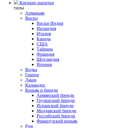
Крепкие напитки
типы
Арманьяк
Виски
Виски Индия
Ирландия
Италия
Канада
США
Тайвань
Франция
Шотландия
Япония
Водка
Граппа
Джин
Кальвадос
Коньяк и бренди
Армянский бренди
Грузинский бренди
Испанский бренди
Молдавский бренди
Российский бренди
Французский коньяк
Ром