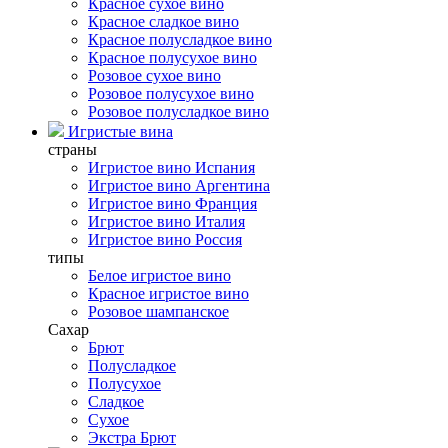
Красное сухое вино
Красное сладкое вино
Красное полусладкое вино
Красное полусухое вино
Розовое сухое вино
Розовое полусухое вино
Розовое полусладкое вино
Игристые вина
страны
Игристое вино Испания
Игристое вино Аргентина
Игристое вино Франция
Игристое вино Италия
Игристое вино Россия
типы
Белое игристое вино
Красное игристое вино
Розовое шампанское
Сахар
Брют
Полусладкое
Полусухое
Сладкое
Сухое
Экстра Брют