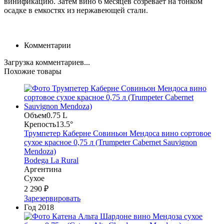
винификацию. Затем вино 6 месяцев созревает на тонком
осадке в емкостях из нержавеющей стали.
Комментарии
Загрузка комментариев...
Похожие товары
Объем
0.75 L
Крепость
13.5°
Трумпетер Каберне Совиньон Мендоса вино сортовое
сухое красное 0,75 л (Trumpeter Cabernet Sauvignon
Mendoza)
Bodega La Rural
Аргентина
Сухое
2 290 ₽
Зарезервировать
Год
2018