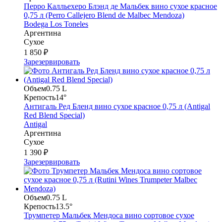
Перро Калльехеро Блэнд де Мальбек вино сухое красное
0,75 л (Perro Callejero Blend de Malbec Mendoza)
Bodega Los Toneles
Аргентина
Сухое
1 850 ₽
Зарезервировать
Объем
0.75 L
Крепость
14°
Антигаль Ред Бленд вино сухое красное 0,75 л (Antigal
Red Blend Special)
Antigal
Аргентина
Сухое
1 390 ₽
Зарезервировать
Объем
0.75 L
Крепость
13.5°
Трумпетер Мальбек Мендоса вино сортовое сухое