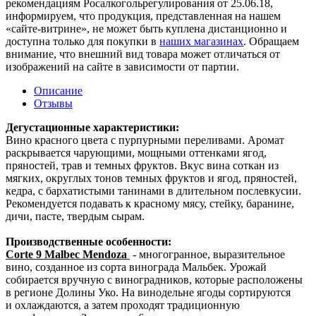
рекомендациям Росалкогольрегулирования от 25.06.18,
информируем, что продукция, представленная на нашем
«сайте-витрине», не может быть куплена дистанционно и
доступна только для покупки в
наших магазинах
. Обращаем
внимание, что внешний вид товара может отличаться от
изображений на сайте в зависимости от партии.
Описание
Отзывы
Дегустационные характеристики:
Вино красного цвета с пурпурными переливами. Аромат
раскрывается чарующими, мощными оттенками ягод,
пряностей, трав и темных фруктов. Вкус вина соткан из
мягких, округлых тонов темных фруктов и ягод, пряностей,
кедра, с бархатистыми танинами в длительном послевкусии.
Рекомендуется подавать к красному мясу, стейку, баранине,
дичи, пасте, твердым сырам.
Производственные особенности:
Corte 9 Malbec Mendoza
- многогранное, выразительное
вино, созданное из сорта винограда Мальбек. Урожай
собирается вручную с виноградников, которые расположены
в регионе Долины Уко. На винодельне ягоды сортируются
и охлаждаются, а затем проходят традиционную