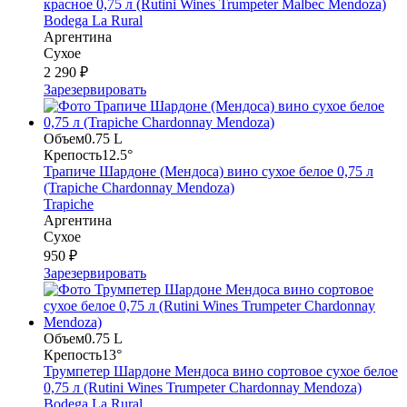
красное 0,75 л (Rutini Wines Trumpeter Malbec Mendoza)
Bodega La Rural
Аргентина
Сухое
2 290 ₽
Зарезервировать
Объем
0.75 L
Крепость
12.5°
Трапиче Шардоне (Мендоса) вино сухое белое 0,75 л
(Trapiche Chardonnay Mendoza)
Trapiche
Аргентина
Сухое
950 ₽
Зарезервировать
Объем
0.75 L
Крепость
13°
Трумпетер Шардоне Мендоса вино сортовое сухое белое
0,75 л (Rutini Wines Trumpeter Chardonnay Mendoza)
Bodega La Rural