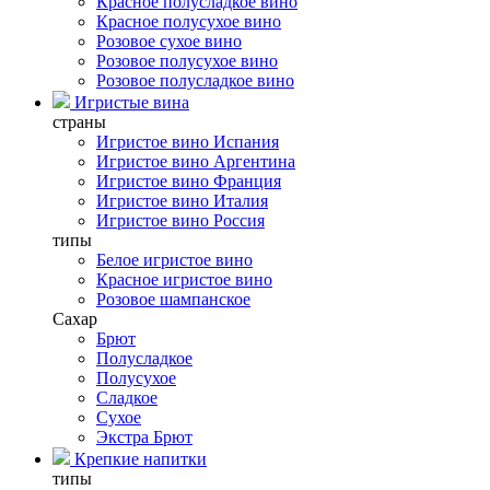
Красное полусладкое вино
Красное полусухое вино
Розовое сухое вино
Розовое полусухое вино
Розовое полусладкое вино
Игристые вина
страны
Игристое вино Испания
Игристое вино Аргентина
Игристое вино Франция
Игристое вино Италия
Игристое вино Россия
типы
Белое игристое вино
Красное игристое вино
Розовое шампанское
Сахар
Брют
Полусладкое
Полусухое
Сладкое
Сухое
Экстра Брют
Крепкие напитки
типы