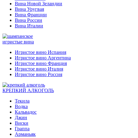
Вина Новой Зеландии
Вина Уругвая
Вина Франции
Вина России
Вина Италии
игристые вина
Игристое вино Испания
Игристое вино Аргентина
Игристое вино Франция
Игристое вино Италия
Игристое вино Россия
КРЕПКИЙ АЛКОГОЛЬ
Текила
Водка
Кальвадос
Джин
Виски
Граппа
Арманьяк