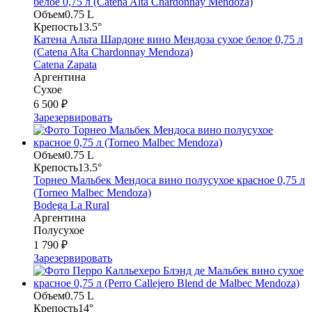
Объем
0.75 L
Крепость
13.5°
Катена Альта Шардоне вино Мендоза сухое белое 0,75 л
(Catena Alta Chardonnay Mendoza)
Catena Zapata
Аргентина
Сухое
6 500 ₽
Зарезервировать
Объем
0.75 L
Крепость
13.5°
Торнео Мальбек Мендоса вино полусухое красное 0,75 л
(Torneo Malbec Mendoza)
Bodega La Rural
Аргентина
Полусухое
1 790 ₽
Зарезервировать
Объем
0.75 L
Крепость
14°