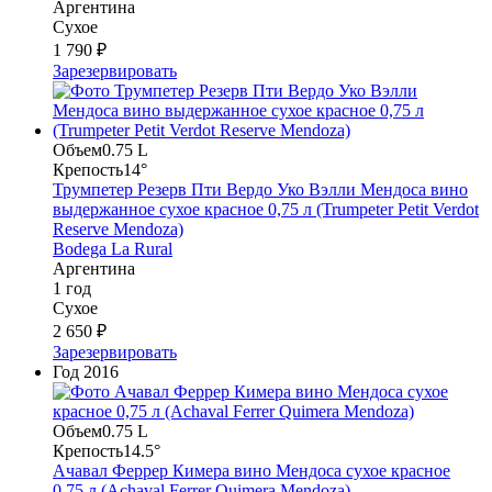
Аргентина
Сухое
1 790 ₽
Зарезервировать
Объем
0.75 L
Крепость
14°
Трумпетер Резерв Пти Вердо Уко Вэлли Мендоса вино
выдержанное сухое красное 0,75 л (Trumpeter Petit Verdot
Reserve Mendoza)
Bodega La Rural
Аргентина
1 год
Сухое
2 650 ₽
Зарезервировать
Год
2016
Объем
0.75 L
Крепость
14.5°
Ачавал Феррер Кимера вино Мендоса сухое красное
0,75 л (Achaval Ferrer Quimera Mendoza)