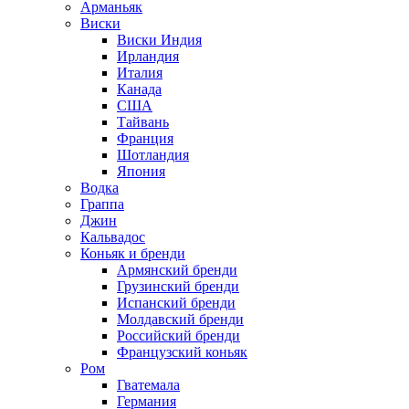
Арманьяк
Виски
Виски Индия
Ирландия
Италия
Канада
США
Тайвань
Франция
Шотландия
Япония
Водка
Граппа
Джин
Кальвадос
Коньяк и бренди
Армянский бренди
Грузинский бренди
Испанский бренди
Молдавский бренди
Российский бренди
Французский коньяк
Ром
Гватемала
Германия