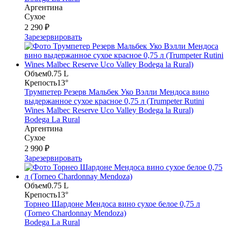
Аргентина
Сухое
2 290 ₽
Зарезервировать
Объем
0.75 L
Крепость
13°
Трумпетер Резерв Мальбек Уко Вэлли Мендоса вино
выдержанное сухое красное 0,75 л (Trumpeter Rutini
Wines Malbec Reserve Uco Valley Bodega la Rural)
Bodega La Rural
Аргентина
Сухое
2 990 ₽
Зарезервировать
Объем
0.75 L
Крепость
13°
Торнео Шардоне Мендоса вино сухое белое 0,75 л
(Torneo Chardonnay Mendoza)
Bodega La Rural