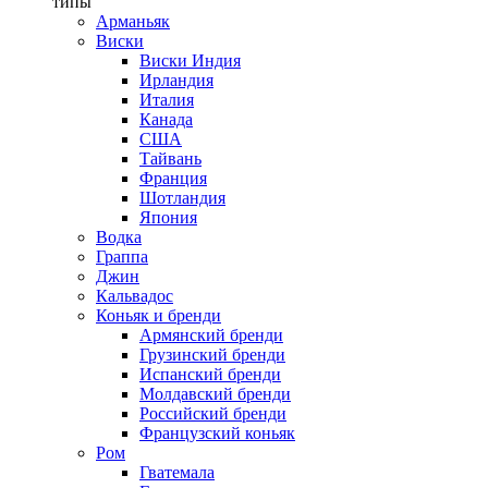
типы
Арманьяк
Виски
Виски Индия
Ирландия
Италия
Канада
США
Тайвань
Франция
Шотландия
Япония
Водка
Граппа
Джин
Кальвадос
Коньяк и бренди
Армянский бренди
Грузинский бренди
Испанский бренди
Молдавский бренди
Российский бренди
Французский коньяк
Ром
Гватемала