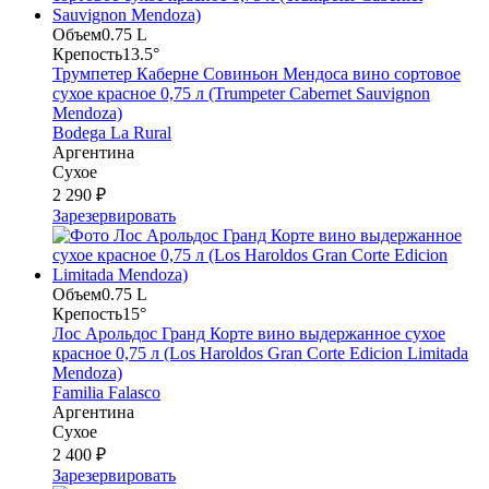
Объем
0.75 L
Крепость
13.5°
Трумпетер Каберне Совиньон Мендоса вино сортовое
сухое красное 0,75 л (Trumpeter Cabernet Sauvignon
Mendoza)
Bodega La Rural
Аргентина
Сухое
2 290 ₽
Зарезервировать
Объем
0.75 L
Крепость
15°
Лос Арольдос Гранд Корте вино выдержанное сухое
красное 0,75 л (Los Haroldos Gran Corte Edicion Limitada
Mendoza)
Familia Falasco
Аргентина
Сухое
2 400 ₽
Зарезервировать