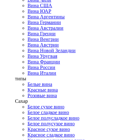
Вина США
Вина ЮАР
Вина Аргентины
Вина Германии
Вина Австралии
Вина Греции
Вина Венгрии
Вина Австрии
Вина Новой Зеландии
Вина Уругвая
Вина Франции
Вина России
Вина Италии
типы
Белые вина
Красные вина
Розовые вина
Сахар
Белое сухое вино
Белое сладкое вино
Белое полусладкое вино
Белое полусухое вино
Красное сухое вино
Красное сладкое вино