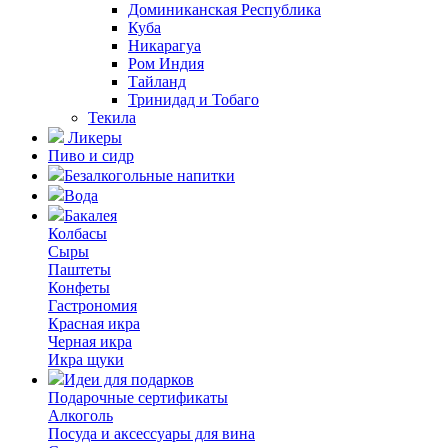
Доминиканская Республика
Куба
Никарагуа
Ром Индия
Тайланд
Тринидад и Тобаго
Текила
Ликеры
Пиво и сидр
Безалкогольные напитки
Вода
Бакалея
Колбасы
Сыры
Паштеты
Конфеты
Гастрономия
Красная икра
Черная икра
Икра щуки
Идеи для подарков
Подарочные сертификаты
Алкоголь
Посуда и аксессуары для вина