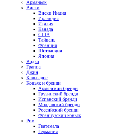
Арманьяк
Виски
Виски Индия
Ирландия
Италия
Канада
США
Тайвань
Франция
Шотландия
Япония
Водка
Граппа
Джин
Кальвадос
Коньяк и бренди
Армянский бренди
Грузинский бренди
Испанский бренди
Молдавский бренди
Российский бренди
Французский коньяк
Ром
Гватемала
Германия