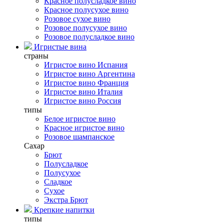
Красное полусладкое вино
Красное полусухое вино
Розовое сухое вино
Розовое полусухое вино
Розовое полусладкое вино
Игристые вина
страны
Игристое вино Испания
Игристое вино Аргентина
Игристое вино Франция
Игристое вино Италия
Игристое вино Россия
типы
Белое игристое вино
Красное игристое вино
Розовое шампанское
Сахар
Брют
Полусладкое
Полусухое
Сладкое
Сухое
Экстра Брют
Крепкие напитки
типы