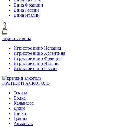
Вина Франции
Вина России
Вина Италии
игристые вина
Игристое вино Испания
Игристое вино Аргентина
Игристое вино Франция
Игристое вино Италия
Игристое вино Россия
КРЕПКИЙ АЛКОГОЛЬ
Текила
Водка
Кальвадос
Джин
Виски
Граппа
Арманьяк