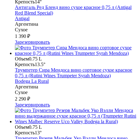
Крепость
14°
Антигаль Ред Бленд вино сухое красное 0,75 л (Antigal
Red Blend Special)
Antigal
Аргентина
Сухое
1 390 ₽
Зарезервировать
Объем
0.75 L
Крепость
13.5°
Трумпетер Сира Мендоса вино сортовое сухое красное
0,75 л (Rutini Wines Trumpeter Syrah Mendoza)
Bodega La Rural
Аргентина
Сухое
2 290 ₽
Зарезервировать
Объем
0.75 L
Крепость
13°
Трумпетер Резерв Мальбек Уко Вэлли Мендоса вино