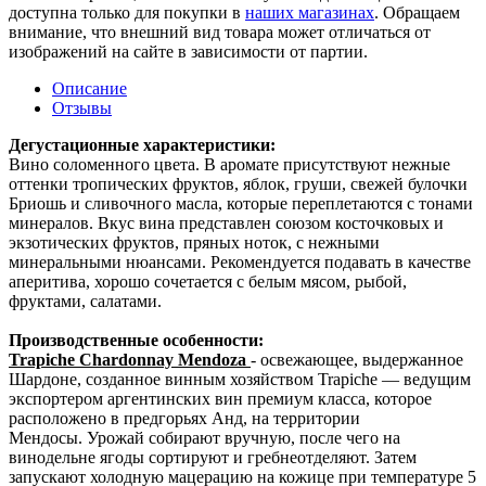
доступна только для покупки в
наших магазинах
. Обращаем
внимание, что внешний вид товара может отличаться от
изображений на сайте в зависимости от партии.
Описание
Отзывы
Дегустационные характеристики:
Вино соломенного цвета. В аромате присутствуют нежные
оттенки тропических фруктов, яблок, груши, свежей булочки
Бриошь и сливочного масла, которые переплетаются с тонами
минералов. Вкус вина представлен союзом косточковых и
экзотических фруктов, пряных ноток, с нежными
минеральными нюансами. Рекомендуется подавать в качестве
аперитива, хорошо сочетается с белым мясом, рыбой,
фруктами, салатами.
Производственные особенности:
Trapiche Chardonnay Mendoz
a
- освежающее, выдержанное
Шардоне, созданное винным хозяйством Trapiche — ведущим
экспортером аргентинских вин премиум класса, которое
расположено в предгорьях Анд, на территории
Мендосы. Урожай собирают вручную, после чего на
винодельне ягоды сортируют и гребнеотделяют. Затем
запускают холодную мацерацию на кожице при температуре 5