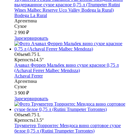
выдержанное сухое красное 0,75 л (Trumpeter Rutini
Wines Malbec Reserve Uco Valley Bodega la Rural)
Bodega La Rural
Аргентина
Сухое
2 990 ₽
Зарезервировать
Объем
0.75 L
Крепость
14.5°
Ачавал Феррер Мальбек вино сухое красное 0,75 л
(Achaval Ferrer Malbec Mendoza)
Achaval Ferrer
Аргентина
Сухое
3 900 ₽
Зарезервировать
Объем
0.75 L
Крепость
13.5°
Трумпетер Торронтес Мендоса вино сортовое сухое
белое 0,75 л (Rutini Trumpeter Torrontes)