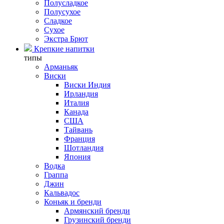
Полусладкое
Полусухое
Сладкое
Сухое
Экстра Брют
Крепкие напитки
типы
Арманьяк
Виски
Виски Индия
Ирландия
Италия
Канада
США
Тайвань
Франция
Шотландия
Япония
Водка
Граппа
Джин
Кальвадос
Коньяк и бренди
Армянский бренди
Грузинский бренди