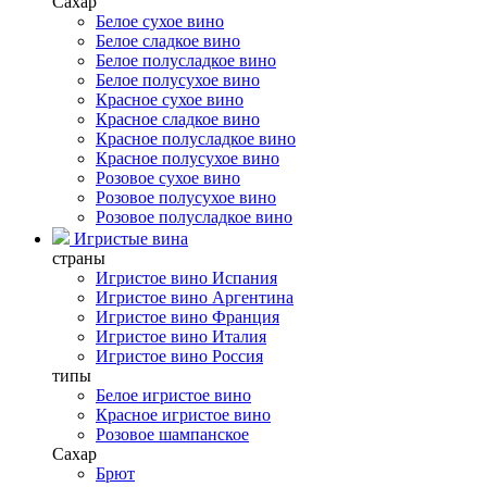
Сахар
Белое сухое вино
Белое сладкое вино
Белое полусладкое вино
Белое полусухое вино
Красное сухое вино
Красное сладкое вино
Красное полусладкое вино
Красное полусухое вино
Розовое сухое вино
Розовое полусухое вино
Розовое полусладкое вино
Игристые вина
страны
Игристое вино Испания
Игристое вино Аргентина
Игристое вино Франция
Игристое вино Италия
Игристое вино Россия
типы
Белое игристое вино
Красное игристое вино
Розовое шампанское
Сахар
Брют