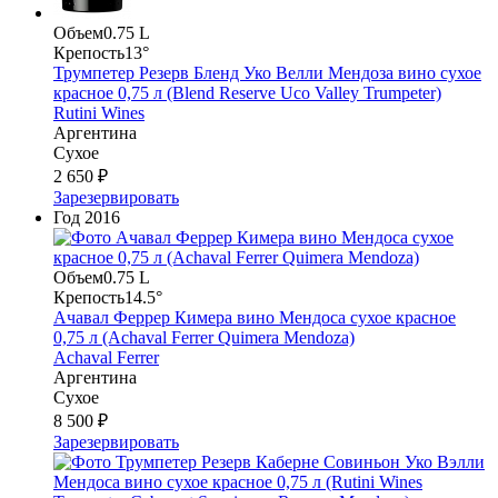
Объем
0.75 L
Крепость
13°
Трумпетер Резерв Бленд Уко Велли Мендоза вино сухое
красное 0,75 л (Blend Reserve Uco Valley Trumpeter)
Rutini Wines
Аргентина
Сухое
2 650 ₽
Зарезервировать
Год
2016
Объем
0.75 L
Крепость
14.5°
Ачавал Феррер Кимера вино Мендоса сухое красное
0,75 л (Achaval Ferrer Quimera Mendoza)
Achaval Ferrer
Аргентина
Сухое
8 500 ₽
Зарезервировать