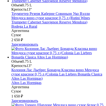
Объем
0.75 L
Крепость
13°
Трумпетер Резерв Каберне Совиньон Уко Вэлли
Мендоса вино сухое красное 0,75 л (Rutini Wines
Trumpeter Cabernet Sauvignon Reserve Mendoza)
Bodega La Rural
Аргентина
Сухое
2 650 ₽
Зарезервировать
Объем
0.75 L
Крепость
13°
Колония Лас Льебрес Бонарда Класика вино Мендоса
сухое красное 0,75 л (Colonia Las Liebres Bonarda Clasica
Altos Las Hormigas)
Altos Las Hormigas
Аргентина
Сухое
1 650 ₽
Зарезервировать