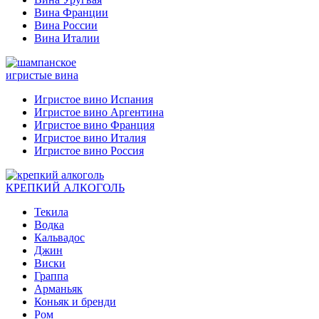
Вина Франции
Вина России
Вина Италии
игристые вина
Игристое вино Испания
Игристое вино Аргентина
Игристое вино Франция
Игристое вино Италия
Игристое вино Россия
КРЕПКИЙ АЛКОГОЛЬ
Текила
Водка
Кальвадос
Джин
Виски
Граппа
Арманьяк
Коньяк и бренди
Ром