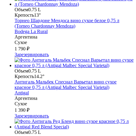
Объем
0.75 L
Крепость
13°
Торнео Шардоне Мендоса вино сухое белое 0,75 л
(Torneo Chardonnay Mendoza)
Bodega La Rural
Аргентина
Сухое
1 790 ₽
Зарезервировать
Объем
0.75 L
Крепость
14.2°
Антигаль Мальбек Спесиал Варьетал вино сухое
красное 0,75 л (Antigal Malbec Special Varietal)
Antigal
Аргентина
Сухое
1 390 ₽
Зарезервировать
Объем
0.75 L