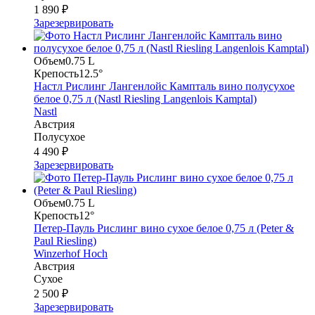
1 890 ₽
Зарезервировать
Объем
0.75 L
Крепость
12.5°
Настл Рислинг Лангенлойс Кампталь вино полусухое
белое 0,75 л (Nastl Riesling Langenlois Kamptal)
Nastl
Австрия
Полусухое
4 490 ₽
Зарезервировать
Объем
0.75 L
Крепость
12°
Петер-Пауль Рислинг вино сухое белое 0,75 л (Peter &
Paul Riesling)
Winzerhof Hoch
Австрия
Сухое
2 500 ₽
Зарезервировать