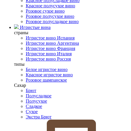
Красное полусладкое вино
Красное полусухое вино
Розовое сухое вино
Розовое полусухое вино
Розовое полусладкое вино
Игристые вина
страны
Игристое вино Испания
Игристое вино Аргентина
Игристое вино Франция
Игристое вино Италия
Игристое вино Россия
типы
Белое игристое вино
Красное игристое вино
Розовое шампанское
Сахар
Брют
Полусладкое
Полусухое
Сладкое
Сухое
Экстра Брют