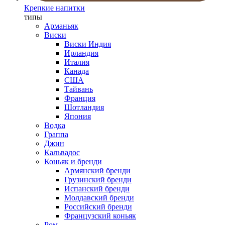
Крепкие напитки
типы
Арманьяк
Виски
Виски Индия
Ирландия
Италия
Канада
США
Тайвань
Франция
Шотландия
Япония
Водка
Граппа
Джин
Кальвадос
Коньяк и бренди
Армянский бренди
Грузинский бренди
Испанский бренди
Молдавский бренди
Российский бренди
Французский коньяк
Ром