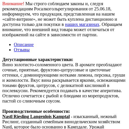
Внимание!
Мы строго соблюдаем законы и, следуя
рекомендациям Росалкогольрегулирования от 25.06.18,
информируем, что продукция, представленная на нашем
«сайте-витрине», не может быть куплена дистанционно и
доступна только для покупки в
наших магазинах
. Обращаем
внимание, что внешний вид товара может отличаться от
изображений на сайте в зависимости от партии.
Описание
Отзывы
Дегустационные характеристики:
Вино золотисто-соломенного цвета. В аромате преобладают
сочные, приятные, фруктово-цитрусовые и цветочные
оттенки, с доминирующими нотками лимона, персика, груши
и жимолости. Вкус вина раскрывается яркими, освежающими
тонами фруктов, цитрусов, с деликатной кислинкой в
послевкусии. Рекомендуется подавать в качестве аперитива.
Отлично сочетается с рыбой и блюдами из морепродуктов,
пастой со сливочным соусом.
Производственные особенности:
Nastl Riesling Langenlois Kamptal
- изысканный, нежный
Рислинг, созданный семейным винодельческим хозяйством
Nastl, которое было основанно в Кампдале. Урожай