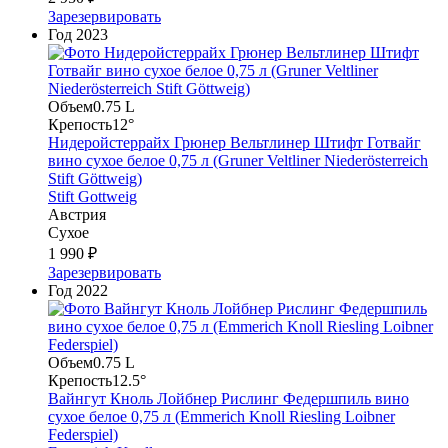
Зарезервировать
Год
2023
Объем
0.75 L
Крепость
12°
Нидеройстеррайх Грюнер Вельтлинер Штифт Готвайг
вино сухое белое 0,75 л (Gruner Veltliner Niederösterreich
Stift Göttweig)
Stift Gottweig
Австрия
Сухое
1 990 ₽
Зарезервировать
Год
2022
Объем
0.75 L
Крепость
12.5°
Вайнгут Кноль Лойбнер Рислинг Федершпиль вино
сухое белое 0,75 л (Emmerich Knoll Riesling Loibner
Federspiel)