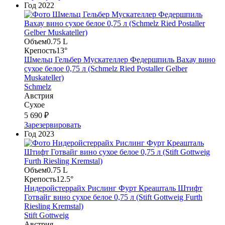
Год
2022
Объем
0.75 L
Крепость
13°
Шмельц Гельбер Мускателлер Федершпиль Вахау вино
сухое белое 0,75 л (Schmelz Ried Postaller Gelber
Muskateller)
Schmelz
Австрия
Сухое
5 690 ₽
Зарезервировать
Год
2023
Объем
0.75 L
Крепость
12.5°
Нидеройстеррайх Рислинг Фурт Креашталь Штифт
Готвайг вино сухое белое 0,75 л (Stift Gottweig Furth
Riesling Kremstal)
Stift Gottweig
Австрия