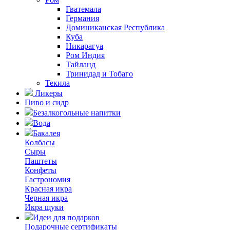
Гватемала
Германия
Доминиканская Республика
Куба
Никарагуа
Ром Индия
Тайланд
Тринидад и Тобаго
Текила
Ликеры
Пиво и сидр
Безалкогольные напитки
Вода
Бакалея
Колбасы
Сыры
Паштеты
Конфеты
Гастрономия
Красная икра
Черная икра
Икра щуки
Идеи для подарков
Подарочные сертификаты