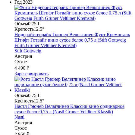
Год
2023
Объем
0.75 L
Крепость
12.5°
Нидеройстеррайх Грюнер Вельтлинер Фурт Кремшталь
Штифт Готвайг вино сухое белое 0,75 л (Stift Gottweig
Furth Gruner Veltliner Kremstal)
Stift Gottweig
Австрия
Сухое
4 490 ₽
Зарезервировать
Объем
0.75 L
Крепость
12.5°
Настл Грюнер Вельтлинер Классик вино ординарное
сухое белое 0,75 л (Nastl Gruner Veltliner Klassik)
Nastl
Австрия
Сухое
2 950 ₽