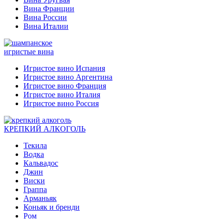
Вина Франции
Вина России
Вина Италии
игристые вина
Игристое вино Испания
Игристое вино Аргентина
Игристое вино Франция
Игристое вино Италия
Игристое вино Россия
КРЕПКИЙ АЛКОГОЛЬ
Текила
Водка
Кальвадос
Джин
Виски
Граппа
Арманьяк
Коньяк и бренди
Ром