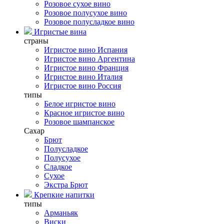
Розовое сухое вино
Розовое полусухое вино
Розовое полусладкое вино
Игристые вина
страны
Игристое вино Испания
Игристое вино Аргентина
Игристое вино Франция
Игристое вино Италия
Игристое вино Россия
типы
Белое игристое вино
Красное игристое вино
Розовое шампанское
Сахар
Брют
Полусладкое
Полусухое
Сладкое
Сухое
Экстра Брют
Крепкие напитки
типы
Арманьяк
Виски