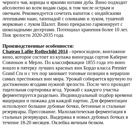
черного чая, корицы и яркими нотами дуба. Вино подходит
абсолютно ко всем видам сыра, в том числе острым и
овечьим. Рекомендуется сочетать напиток с индийскими
лепешками наан, тапенадой с оливками и луком, тушеной
морковью с луком Шалот. Вино прекрасно гармонирует с
шоколадными десертами. Потенциал хранения более 10 лет.
Пик зрелости 2020-2035 года.
Производственные особенности:
Chateau Lafite Rothschild 2014
- превосходное, винтажное
вино, которое состоит из купажа винограда сортов Каберне
Совиньон и Мерло. По классификации 1855 года это вино
вошло в пятерку лучших красных вин Бордо класса Premier
Grand Cru и с тех пор занимает топовые позиции в иерархии
самых престижных вин мира. Урожай собирается вручную по
достижению ягодами нужной зрелости. После чего проходит
тщательная сортировка ягод. Урожай с каждого участка
ферментируется раздельно. Индивидуальный подбор времени
мацерации и пижажа для каждой партии. Для ферментации
используют большие дубовые бочки, бетонные и стальные
резервуары. Прессование. Малолактическая ферментация в
стальных резервуарах. Выдержка в новых дубовых бочках в
течение 18-20 месяцев. Оклейка яичным белком.