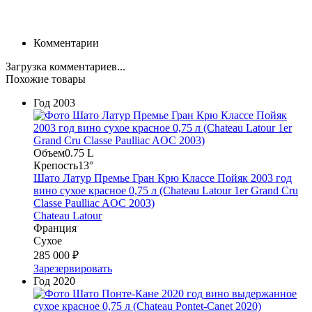
Комментарии
Загрузка комментариев...
Похожие товары
Год
2003
Объем
0.75 L
Крепость
13°
Шато Латур Премье Гран Крю Классе Пойяк 2003 год
вино сухое красное 0,75 л (Chateau Latour 1er Grand Cru
Classe Paulliac AOC 2003)
Chateau Latour
Франция
Сухое
285 000 ₽
Зарезервировать
Год
2020