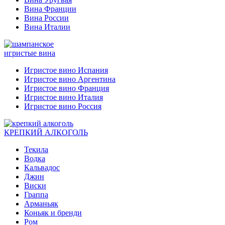
Вина Франции
Вина России
Вина Италии
игристые вина
Игристое вино Испания
Игристое вино Аргентина
Игристое вино Франция
Игристое вино Италия
Игристое вино Россия
КРЕПКИЙ АЛКОГОЛЬ
Текила
Водка
Кальвадос
Джин
Виски
Граппа
Арманьяк
Коньяк и бренди
Ром