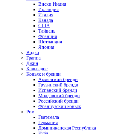
Виски Индия
Ирландия
Италия
Канада
США
Тайвань
Франция
Шотландия
Япония
Водка
Граппа
Джин
Кальвадос
Коньяк и бренди
Армянский бренди
Грузинский бренди
Испанский бренди
Молдавский бренди
Российский бренди
Французский коньяк
Ром
Гватемала
Германия
Доминиканская Республика
Куба