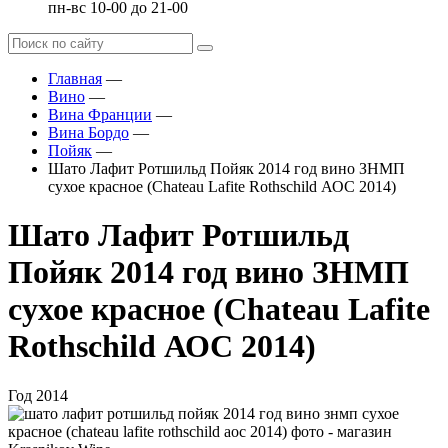
пн-вс 10-00 до 21-00
Главная
—
Вино
—
Вина Франции
—
Вина Бордо
—
Пойяк
—
Шато Лафит Ротшильд Пойяк 2014 год вино ЗНМП
сухое красное (Chateau Lafite Rothschild АОС 2014)
Шато Лафит Ротшильд
Пойяк 2014 год вино ЗНМП
сухое красное (Chateau Lafite
Rothschild АОС 2014)
Год
2014