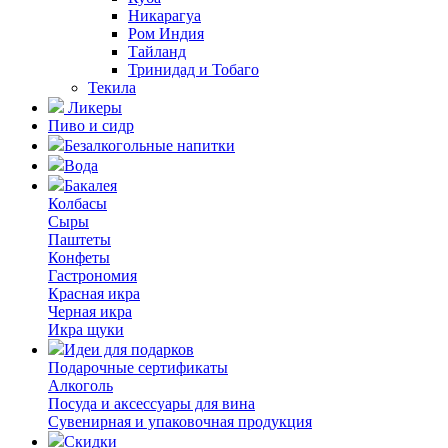
Никарагуа
Ром Индия
Тайланд
Тринидад и Тобаго
Текила
Ликеры
Пиво и сидр
Безалкогольные напитки
Вода
Бакалея
Колбасы
Сыры
Паштеты
Конфеты
Гастрономия
Красная икра
Черная икра
Икра щуки
Идеи для подарков
Подарочные сертификаты
Алкоголь
Посуда и аксессуары для вина
Сувенирная и упаковочная продукция
Скидки