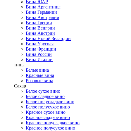
Вина ЮАР
Вина Аргентины
Вина Германии
Вина Австралии
Вина Греции
Вина Венгрии
Вина Австрии
Вина Новой Зеландии
Вина Уругвая
Вина Франции
Вина России
Вина Италии
типы
Белые вина
Красные вина
Розовые вина
Сахар
Белое сухое вино
Белое сладкое вино
Белое полусладкое вино
Белое полусухое вино
Красное сухое вино
Красное сладкое вино
Красное полусладкое вино
Красное полусухое вино