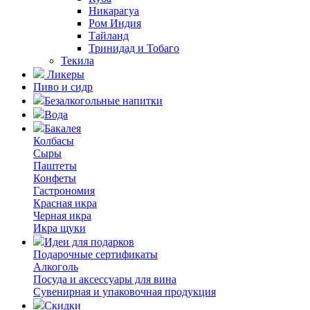
Никарагуа
Ром Индия
Тайланд
Тринидад и Тобаго
Текила
Ликеры
Пиво и сидр
Безалкогольные напитки
Вода
Бакалея
Колбасы
Сыры
Паштеты
Конфеты
Гастрономия
Красная икра
Черная икра
Икра щуки
Идеи для подарков
Подарочные сертификаты
Алкоголь
Посуда и аксессуары для вина
Сувенирная и упаковочная продукция
Скидки