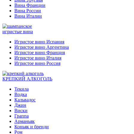
Вина Франции
Вина России
Вина Италии
игристые вина
Игристое вино Испания
Игристое вино Аргентина
Игристое вино Франция
Игристое вино Италия
Игристое вино Россия
КРЕПКИЙ АЛКОГОЛЬ
Текила
Водка
Кальвадос
Джин
Виски
Граппа
Арманьяк
Коньяк и бренди
Ром