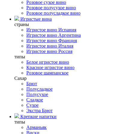
Розовое сухое вино
Розовое полусухое вино
Розовое полусладкое вино
Игристые вина
страны
Игристое вино Испания
Игристое вино Аргентина
Игристое вино Франция
Игристое вино Италия
Игристое вино Россия
типы
Белое игристое вино
Красное игристое вино
Розовое шампанское
Сахар
Брют
Полусладкое
Полусухое
Сладкое
Сухое
Экстра Брют
Крепкие напитки
типы
Арманьяк
Виски