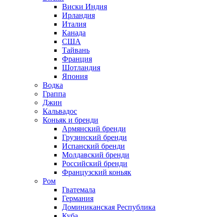
Виски Индия
Ирландия
Италия
Канада
США
Тайвань
Франция
Шотландия
Япония
Водка
Граппа
Джин
Кальвадос
Коньяк и бренди
Армянский бренди
Грузинский бренди
Испанский бренди
Молдавский бренди
Российский бренди
Французский коньяк
Ром
Гватемала
Германия
Доминиканская Республика
Куба