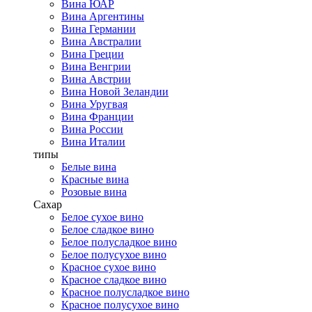
Вина ЮАР
Вина Аргентины
Вина Германии
Вина Австралии
Вина Греции
Вина Венгрии
Вина Австрии
Вина Новой Зеландии
Вина Уругвая
Вина Франции
Вина России
Вина Италии
типы
Белые вина
Красные вина
Розовые вина
Сахар
Белое сухое вино
Белое сладкое вино
Белое полусладкое вино
Белое полусухое вино
Красное сухое вино
Красное сладкое вино
Красное полусладкое вино
Красное полусухое вино