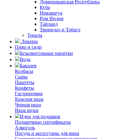
Доминиканская Республика
Куба
Никарагуа
Ром Индия
Тайланд
Тринидад и Тобаго
Текила
Ликеры
Пиво и сидр
Безалкогольные напитки
Вода
Бакалея
Колбасы
Сыры
Паштеты
Конфеты
Гастрономия
Красная икра
Черная икра
Икра щуки
Идеи для подарков
Подарочные сертификаты
Алкоголь
Посуда и аксессуары для вина
Сувенирная и упаковочная продукция