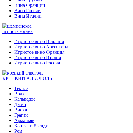
Вина Франции
Вина России
Вина Италии
игристые вина
Игристое вино Испания
Игристое вино Аргентина
Игристое вино Франция
Игристое вино Италия
Игристое вино Россия
КРЕПКИЙ АЛКОГОЛЬ
Текила
Водка
Кальвадос
Джин
Виски
Граппа
Арманьяк
Коньяк и бренди
Ром