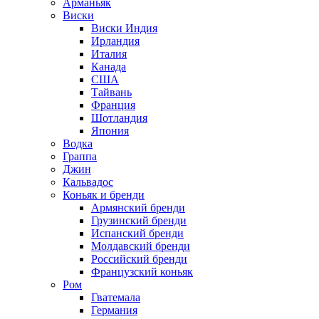
Арманьяк
Виски
Виски Индия
Ирландия
Италия
Канада
США
Тайвань
Франция
Шотландия
Япония
Водка
Граппа
Джин
Кальвадос
Коньяк и бренди
Армянский бренди
Грузинский бренди
Испанский бренди
Молдавский бренди
Российский бренди
Французский коньяк
Ром
Гватемала
Германия