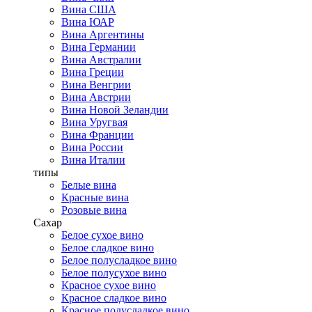
Вина США
Вина ЮАР
Вина Аргентины
Вина Германии
Вина Австралии
Вина Греции
Вина Венгрии
Вина Австрии
Вина Новой Зеландии
Вина Уругвая
Вина Франции
Вина России
Вина Италии
типы
Белые вина
Красные вина
Розовые вина
Сахар
Белое сухое вино
Белое сладкое вино
Белое полусладкое вино
Белое полусухое вино
Красное сухое вино
Красное сладкое вино
Красное полусладкое вино