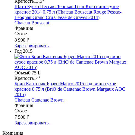
Крепость
13.5°
Шато Буско Пессак-Леоньян Гран Крю вино сухое
красное 2014 0,75 л (Chateau Bouscaut Rouge Pessac-
Leognan Grand Cru Classe de Graves 2014)
Chateau Bouscaut
Франция
Сухое
8 900 ₽
Зарезервировать
Год
2015
Объем
0.75 L
Крепость
14°
Брио Кантенак Браун Марго 2015 год вино сухое
красное 0,75 л (BriO de Cantenac Brown Margaux AOC
2015)
Chateau Cantenac Brown
Франция
Сухое
7 500 ₽
Зарезервировать
Компания