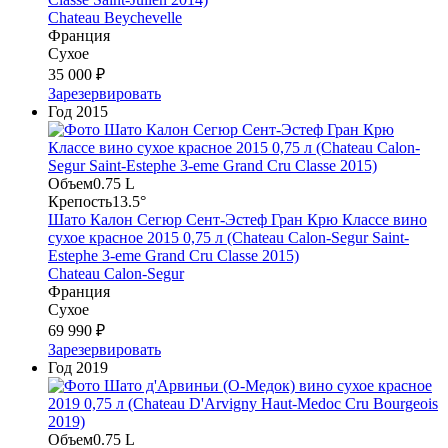
Chateau Beychevelle
Франция
Сухое
35 000 ₽
Зарезервировать
Год
2015
Объем
0.75 L
Крепость
13.5°
Шато Калон Сегюр Сент-Эстеф Гран Крю Классе вино
сухое красное 2015 0,75 л (Chateau Calon-Segur Saint-
Estephe 3-eme Grand Cru Classe 2015)
Chateau Calon-Segur
Франция
Сухое
69 990 ₽
Зарезервировать
Год
2019
Объем
0.75 L