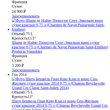
Франция
Сухое
24 900 ₽
Зарезервировать
Объем
0.75 L
Крепость
13.5°
Шарм де Найят Пюисген Сент-Эмильон вино сухое
красное 0,75 л (Charmes de Nayat Puisseguin Saint-Emilion)
Producta Vignobles
Франция
Сухое
3 200 ₽
Зарезервировать
Год
2014
Объем
0.75 L
Крепость
13°
Шато Бешвель Гран Крю Классе вино Сен-Жюльен
сухое красное 2014 0,75 л (Chateau Beychevelle Grand Cru
Classe Saint-Julien 2014)