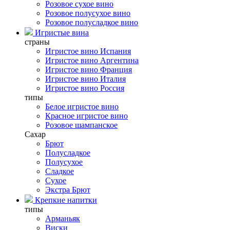
Розовое сухое вино
Розовое полусухое вино
Розовое полусладкое вино
Игристые вина
страны
Игристое вино Испания
Игристое вино Аргентина
Игристое вино Франция
Игристое вино Италия
Игристое вино Россия
типы
Белое игристое вино
Красное игристое вино
Розовое шампанское
Сахар
Брют
Полусладкое
Полусухое
Сладкое
Сухое
Экстра Брют
Крепкие напитки
типы
Арманьяк
Виски