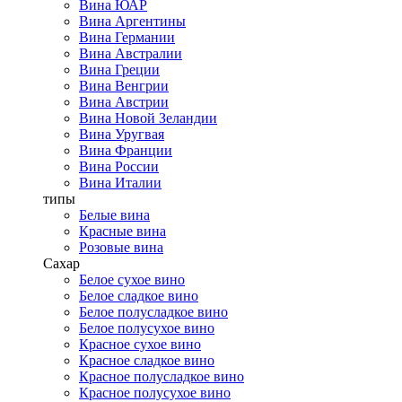
Вина ЮАР
Вина Аргентины
Вина Германии
Вина Австралии
Вина Греции
Вина Венгрии
Вина Австрии
Вина Новой Зеландии
Вина Уругвая
Вина Франции
Вина России
Вина Италии
типы
Белые вина
Красные вина
Розовые вина
Сахар
Белое сухое вино
Белое сладкое вино
Белое полусладкое вино
Белое полусухое вино
Красное сухое вино
Красное сладкое вино
Красное полусладкое вино
Красное полусухое вино