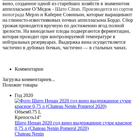
вино, созданное одной из старейших хозяйств в знаменитом
аппелласьоне О’Медок -
Шато Citran. Производится из сортов
винограда
Мерло и Каберне Совиньон, которые выращивают
на глинисто-известняковых почвах аппелласьона Бордо. Сбор
урожая проводится вручную по достижению ягод полной
зрелости. На винодельне плоды подвергаются ферментации,
которая проходит при контролируемой температуре в
нейтральных резервуарах. Выдержка вина осуществляется
частично в дубовых бочках, частично — в стальных чанах.
Комментарии
Загрузка комментариев...
Похожие товары
Год
2020
Объем
0.75 L
Крепость
14°
Шато Ненан 2020 год вино выдержанное сухое красное
0,75 л (Chateau Nenin Pomerol 2020)
Chateau Nenin