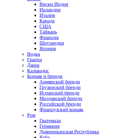
Виски Индия
Ирландия
Италия
Канада
США
Тайвань
Франция
Шотландия
Япония
Водка
Граппа
Джин
Кальвадос
Коньяк и бренди
Армянский бренди
Грузинский бренди
Испанский бренди
Молдавский бренди
Российский бренди
Французский коньяк
Ром
Гватемала
Германия
Доминиканская Республика
Куба