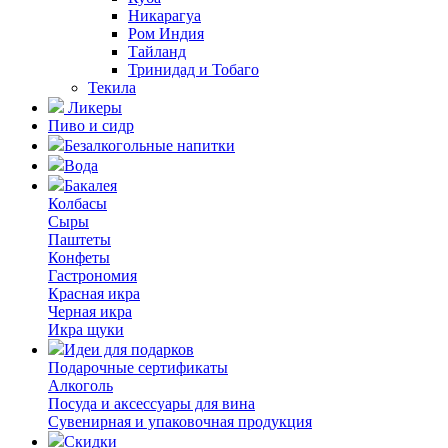
Никарагуа
Ром Индия
Тайланд
Тринидад и Тобаго
Текила
Ликеры
Пиво и сидр
Безалкогольные напитки
Вода
Бакалея
Колбасы
Сыры
Паштеты
Конфеты
Гастрономия
Красная икра
Черная икра
Икра щуки
Идеи для подарков
Подарочные сертификаты
Алкоголь
Посуда и аксессуары для вина
Сувенирная и упаковочная продукция
Скидки