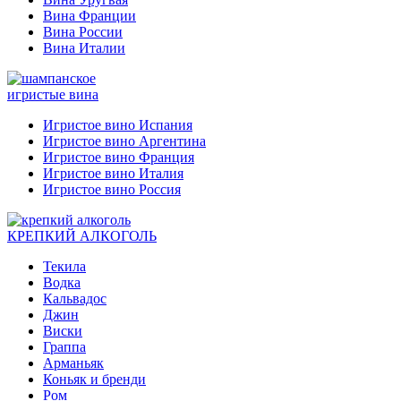
Вина Франции
Вина России
Вина Италии
игристые вина
Игристое вино Испания
Игристое вино Аргентина
Игристое вино Франция
Игристое вино Италия
Игристое вино Россия
КРЕПКИЙ АЛКОГОЛЬ
Текила
Водка
Кальвадос
Джин
Виски
Граппа
Арманьяк
Коньяк и бренди
Ром