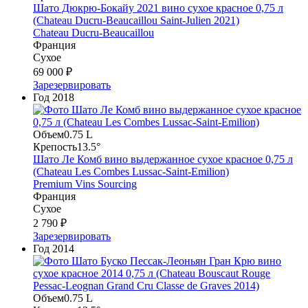
Шато Дюкрю-Бокайу 2021 вино сухое красное 0,75 л
(Chateau Ducru-Beaucaillou Saint-Julien 2021)
Chateau Ducru-Beaucaillou
Франция
Сухое
69 000 ₽
Зарезервировать
Год
2018
Объем
0.75 L
Крепость
13.5°
Шато Ле Комб вино выдержанное сухое красное 0,75 л
(Chateau Les Combes Lussac-Saint-Emilion)
Premium Vins Sourcing
Франция
Сухое
2 790 ₽
Зарезервировать
Год
2014
Объем
0.75 L