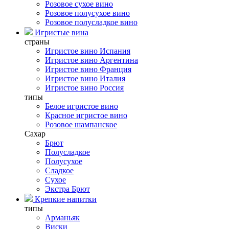
Розовое сухое вино
Розовое полусухое вино
Розовое полусладкое вино
Игристые вина
страны
Игристое вино Испания
Игристое вино Аргентина
Игристое вино Франция
Игристое вино Италия
Игристое вино Россия
типы
Белое игристое вино
Красное игристое вино
Розовое шампанское
Сахар
Брют
Полусладкое
Полусухое
Сладкое
Сухое
Экстра Брют
Крепкие напитки
типы
Арманьяк
Виски