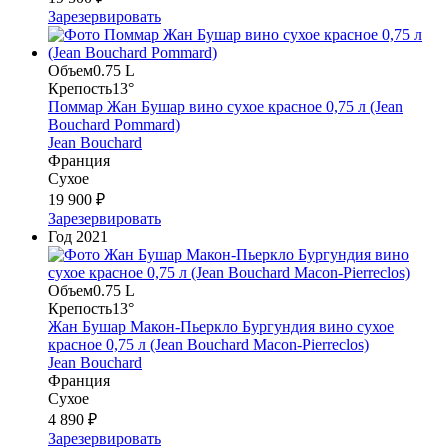
Зарезервировать
Объем
0.75 L
Крепость
13°
Поммар Жан Бушар вино сухое красное 0,75 л (Jean
Bouchard Pommard)
Jean Bouchard
Франция
Сухое
19 900 ₽
Зарезервировать
Год
2021
Объем
0.75 L
Крепость
13°
Жан Бушар Макон-Пьеркло Бургундия вино сухое
красное 0,75 л (Jean Bouchard Macon-Pierreclos)
Jean Bouchard
Франция
Сухое
4 890 ₽
Зарезервировать