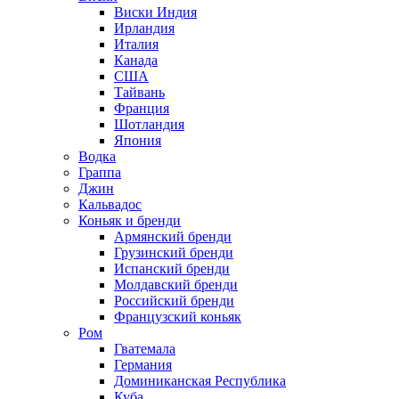
Виски Индия
Ирландия
Италия
Канада
США
Тайвань
Франция
Шотландия
Япония
Водка
Граппа
Джин
Кальвадос
Коньяк и бренди
Армянский бренди
Грузинский бренди
Испанский бренди
Молдавский бренди
Российский бренди
Французский коньяк
Ром
Гватемала
Германия
Доминиканская Республика
Куба