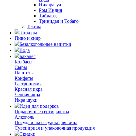
Никарагуа
Ром Индия
Тайланд
Тринидад и Тобаго
Текила
Ликеры
Пиво и сидр
Безалкогольные напитки
Вода
Бакалея
Колбасы
Сыры
Паштеты
Конфеты
Гастрономия
Красная икра
Черная икра
Икра щуки
Идеи для подарков
Подарочные сертификаты
Алкоголь
Посуда и аксессуары для вина
Сувенирная и упаковочная продукция
Скидки