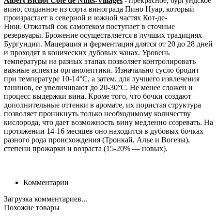
Albert Bichot Cote de Nuits-Villages
- прекрасное, бургундское
вино, созданное из сорта винограда Пино Нуар, который
произрастает в северной и южной частях Кот-де-
Нюи.
Отжатый сок самотеком поступает в сточные
резервуары. Брожение осуществляется в лучших традициях
Бургундии. Мацерация и ферментация длятся от 20 до 28 дней
и проходят в конических дубовых чанах. Уровень
температуры на разных этапах позволяет контролировать
важные аспекты органолептики. Изначально сусло бродит
при температуре 10-14°C, а затем, для лучшего извлечения
танинов, ее увеличивают до 20-30°C. Не менее сложен и
процесс выдержки вина. Кроме того, что бочки создают
дополнительные оттенки в аромате, их пористая структура
позволяет проникнуть только необходимому количеству
кислорода, что дает возможность вину медленно созревать. На
протяжении 14-16 месяцев оно находится в дубовых бочках
разного рода происхождения (Тронкай, Алье и Вогезы),
степени прожарки и возраста (15-20% — новых).
Комментарии
Загрузка комментариев...
Похожие товары