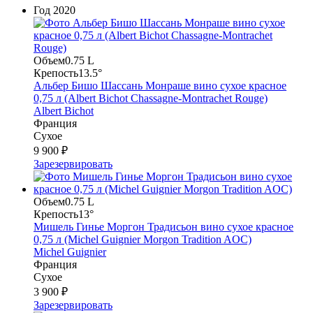
Год
2020
Объем
0.75 L
Крепость
13.5°
Альбер Бишо Шассань Монраше вино сухое красное
0,75 л (Albert Bichot Chassagne-Montrachet Rouge)
Albert Bichot
Франция
Сухое
9 900 ₽
Зарезервировать
Объем
0.75 L
Крепость
13°
Мишель Гинье Моргон Традисьон вино сухое красное
0,75 л (Michel Guignier Morgon Tradition AOC)
Michel Guignier
Франция
Сухое
3 900 ₽
Зарезервировать