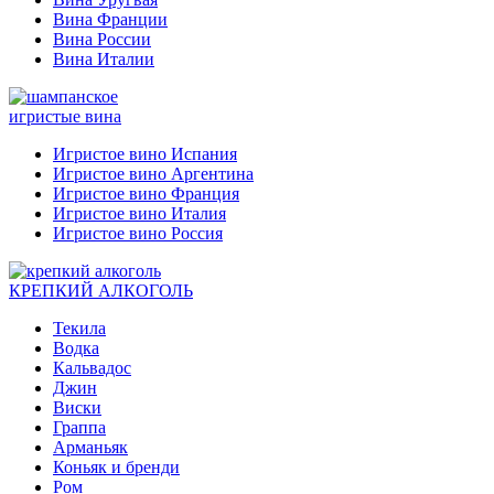
Вина Франции
Вина России
Вина Италии
игристые вина
Игристое вино Испания
Игристое вино Аргентина
Игристое вино Франция
Игристое вино Италия
Игристое вино Россия
КРЕПКИЙ АЛКОГОЛЬ
Текила
Водка
Кальвадос
Джин
Виски
Граппа
Арманьяк
Коньяк и бренди
Ром