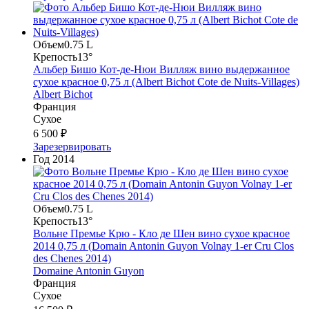
Объем
0.75 L
Крепость
13°
Альбер Бишо Кот-де-Нюи Вилляж вино выдержанное
сухое красное 0,75 л (Albert Bichot Cote de Nuits-Villages)
Albert Bichot
Франция
Сухое
6 500 ₽
Зарезервировать
Год
2014
Объем
0.75 L
Крепость
13°
Вольне Премье Крю - Кло де Шен вино сухое красное
2014 0,75 л (Domain Antonin Guyon Volnay 1-er Cru Clos
des Chenes 2014)
Domaine Antonin Guyon
Франция
Сухое