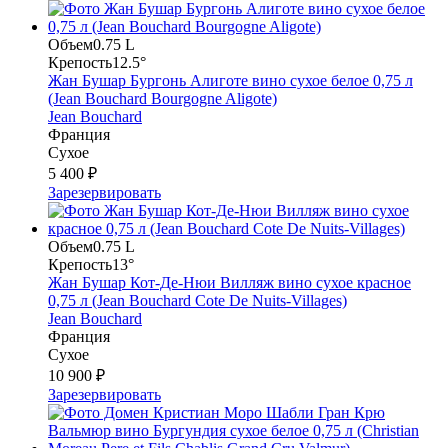
Объем
0.75 L
Крепость
12.5°
Жан Бушар Бургонь Алиготе вино сухое белое 0,75 л
(Jean Bouchard Bourgogne Aligote)
Jean Bouchard
Франция
Сухое
5 400 ₽
Зарезервировать
Объем
0.75 L
Крепость
13°
Жан Бушар Кот-Де-Нюи Вилляж вино сухое красное
0,75 л (Jean Bouchard Cote De Nuits-Villages)
Jean Bouchard
Франция
Сухое
10 900 ₽
Зарезервировать