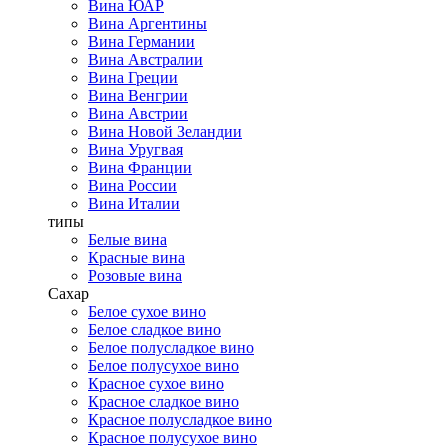
Вина ЮАР
Вина Аргентины
Вина Германии
Вина Австралии
Вина Греции
Вина Венгрии
Вина Австрии
Вина Новой Зеландии
Вина Уругвая
Вина Франции
Вина России
Вина Италии
типы
Белые вина
Красные вина
Розовые вина
Сахар
Белое сухое вино
Белое сладкое вино
Белое полусладкое вино
Белое полусухое вино
Красное сухое вино
Красное сладкое вино
Красное полусладкое вино
Красное полусухое вино