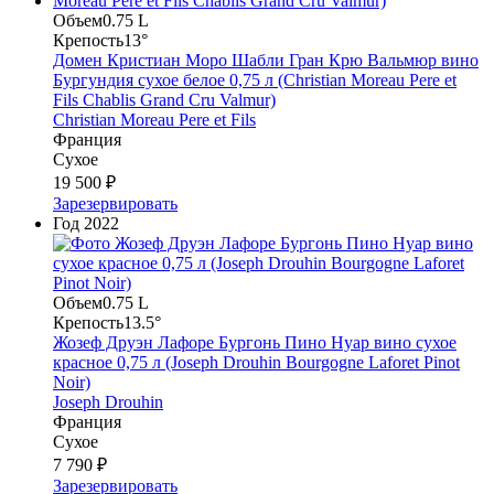
Объем
0.75 L
Крепость
13°
Домен Кристиан Моро Шабли Гран Крю Вальмюр вино
Бургундия сухое белое 0,75 л (Christian Moreau Pere et
Fils Chablis Grand Cru Valmur)
Christian Moreau Pere et Fils
Франция
Сухое
19 500 ₽
Зарезервировать
Год
2022
Объем
0.75 L
Крепость
13.5°
Жозеф Друэн Лафоре Бургонь Пино Нуар вино сухое
красное 0,75 л (Joseph Drouhin Bourgogne Laforet Pinot
Noir)
Joseph Drouhin
Франция
Сухое
7 790 ₽
Зарезервировать