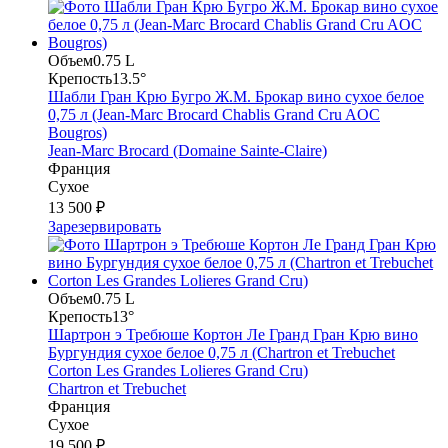
Объем
0.75 L
Крепость
13.5°
Шабли Гран Крю Бугро Ж.М. Брокар вино сухое белое
0,75 л (Jean-Marc Brocard Chablis Grand Cru AOC
Bougros)
Jean-Marc Brocard (Domaine Sainte-Claire)
Франция
Сухое
13 500 ₽
Зарезервировать
Объем
0.75 L
Крепость
13°
Шартрон э Требюше Кортон Ле Гранд Гран Крю вино
Бургундия сухое белое 0,75 л (Chartron et Trebuchet
Corton Les Grandes Lolieres Grand Cru)
Chartron et Trebuchet
Франция
Сухое
19 500 ₽